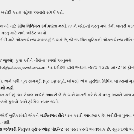
ને ખરીદી કરતા પહેલા અમારો સંપર્ક કરો.
ચનાઓ માટે
સીધા વિનિમય સ્વીકારતા નથી
. તમને જોઈતી વસ્તુ મળે તેની ખાતરી કરવ
 વસ્તુ માટે નવો ઓર્ડર આપો.
ીદી માટે એક્સચેન્જ
શક્ય
હોઈ શકે છે, જે સંબંધિત બુટિકની એક્સચેન્જ નીતિ 
 7 જુઓ), કૃપા કરીને નીચેના પગલાં અનુસરો:
 info@palacesjewellery.com પર ઇમેઇલ દ્વારા અથવા +971 4 225 5972 પર ફોન 
ને બધી મૂળ સામગ્રી (પ્રમાણપત્રો, બોક્સ) એક સુરક્ષિત શિપિંગ બોક્સમાં મૂ
શો નહીં.
ાન કરીશું. આ લેબલ ખર્ચને આવરી લે છે અને ખાતરી કરે છે કે વસ્તુ અમને પાછા મ
નો પુરાવો અને ટ્રેકિંગ નંબર રાખો.
એઈ બુટિકમાંથી એકને
વ્યક્તિગત રીતે
પરત કરવી આવશ્યક છે, ખરીદીના પુરાવા અ
ા નથી.
િસ જ્વેલરી નિયુક્ત ડ્રોપ-ઓફ પોઈન્ટ
પર પરત કરવી આવશ્યક છે. સૂચનાઓ અને તમ