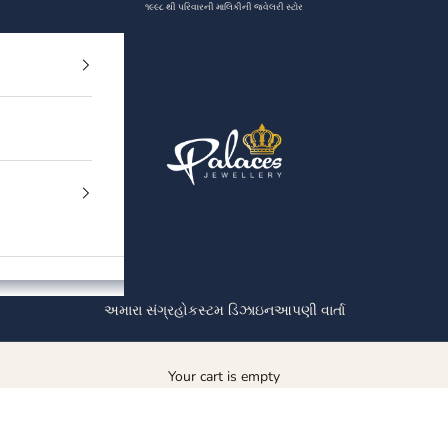
૧૯૯૮ થી પરિવારની માલિકીની જ્વેલરી સ્ટોર
Palaces Jewellery
અમારા સંગ્રહો
કસ્ટમ ડિઝાઇન
આપણી વાર્તા
Your cart is empty