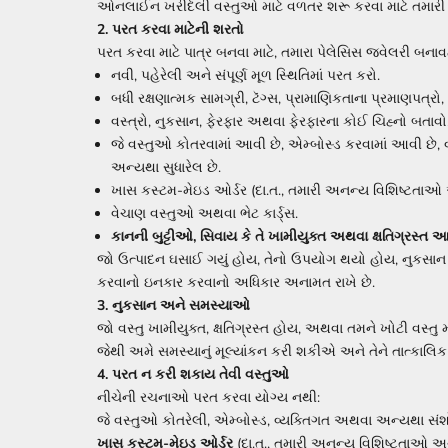
ઓનલાઈન ખરીદેલી વસ્તુઓ માટે વળતર શરૂ કરવા માટે તમારી પ
2. પરત કરવા માટેની શરતો
પરત કરવા માટે પાત્ર બનવા માટે, તમારા પેલેસિસ જ્વેલરી બના
નવી, પહેરેલી અને સંપૂર્ણ મૂળ સ્થિતિમાં પરત કરો.
બધી રક્ષણાત્મક સામગ્રી, ટૅગ્સ, પ્રામાણિકતાના પ્રમાણપત્રો
વસ્ત્રો, નુકસાન, ફેરફાર અથવા ફેરફારના કોઈ ચિહ્નો બતાવો
જે વસ્તુઓ કોતરવામાં આવી છે, એમ્બોસ્ડ કરવામાં આવી છે, વ્ય
અન્યથા સુધારેલ છે.
ખાસ કસ્ટમ-મેઇડ ઓર્ડર (દા.ત., તમારી અનન્ય વિશિષ્ટતા
વેચાણ વસ્તુઓ અથવા ભેટ કાર્ડ્સ.
કાનની બુટ્ટીઓ, સિવાય કે તે ખામીયુક્ત અથવા ક્ષતિગ્રસ્ત આ
જો ઉત્પાદન ઘસાઈ ગયું હોય, તેનો ઉપયોગ થયો હોય, નુકસાન 
કરવાનો ઇનકાર કરવાનો અધિકાર અનામત રાખે છે.
3. નુકસાન અને સમસ્યાઓ
જો વસ્તુ ખામીયુક્ત, ક્ષતિગ્રસ્ત હોય, અથવા તમને ખોટી વસ્તુ 
જેથી અમે સમસ્યાનું મૂલ્યાંકન કરી શકીએ અને તેને તાત્કાલિ
4. પરત ન કરી શકાય તેવી વસ્તુઓ
નીચેની રચનાઓ પરત કરવા યોગ્ય નથી:
જે વસ્તુઓ કોતરેલી, એમ્બોસ્ડ, વ્યક્તિગત અથવા અન્યથા સંશ
ખાસ કસ્ટમ-મેઇડ ઓર્ડર
(દા.ત., તમારી અનન્ય વિશિષ્ટતાઓ અ