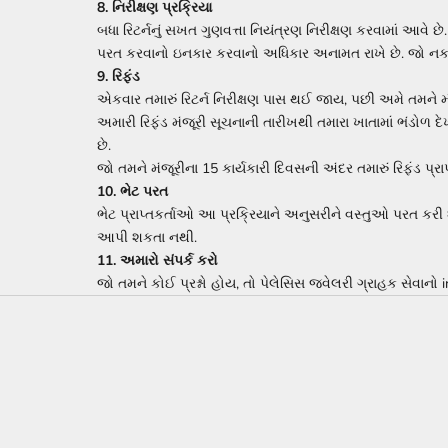
8. નિરીક્ષણ પ્રક્રિયા
બધા રિટર્નનું સખત ગુણવત્તા નિયંત્રણ નિરીક્ષણ કરવામાં આવે છે
પરત કરવાનો ઇનકાર કરવાનો અધિકાર અનામત રાખે છે. જો નકારવ
9. રિફંડ
એકવાર તમારું રિટર્ન નિરીક્ષણ પાસ થઈ જાય, પછી અમે તમને મં
અમારી રિફંડ મંજૂરી સૂચનાની તારીખથી તમારા ખાતામાં ભંડોળ દેખ
છે.
જો તમને મંજૂરીના 15 કાર્યકારી દિવસની અંદર તમારું રિફંડ પ્ર
10. ભેટ પરત
ભેટ પ્રાપ્તકર્તાઓ આ પ્રક્રિયાને અનુસરીને વસ્તુઓ પરત કરી શ
આપી શકતા નથી.
11. અમારો સંપર્ક કરો
જો તમને કોઈ પ્રશ્નો હોય, તો પેલેસિસ જ્વેલરી ગ્રાહક સેવાન