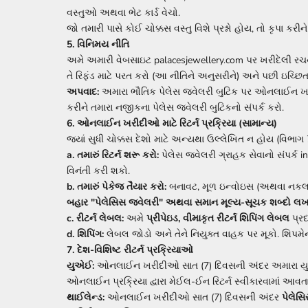
વસ્તુઓ અથવા ભેટ કાર્ડ વેચો.
જો તમારી પાસે કોઈ ચોક્કસ વસ્તુ વિશે પ્રશ્નો હોય, તો કૃપા કરી
5. વિનિમય નીતિ
અમે અમારી વેબસાઇટ palacesjewellery.com પર ખરીદેલી ર
તે રિફંડ માટે પરત કરો (આ નીતિને અનુસરીને) અને પછી ઇચ્છિત
અપવાદ:
અમારા ભૌતિક પેલેસ જ્વેલરી બુટિક પર ઓનલાઈન ખર
કરીને તમારા નજીકના પેલેસ જ્વેલરી બુટિકનો સંપર્ક કરો.
6. ઓનલાઈન ખરીદીઓ માટે રિટર્ન પ્રક્રિયા (સામાન્ય)
જ્યાં સુધી ચોક્કસ દેશો માટે અન્યથા ઉલ્લેખિત ન હોય (વિભાગ
a. તમારું રિટર્ન શરૂ કરો:
પેલેસ જ્વેલરી ગ્રાહક સેવાનો સંપર્ક
વિનંતી કરી શકો.
b. તમારું પેકેજ તૈયાર કરો:
બનાવટ, મૂળ ઇન્વોઇસ (અથવા નકલ), અ
બહાર "પેલેસિસ જ્વેલરી" અથવા સમાન મૂલ્ય-સૂચક શબ્દો લખ
c. રીટર્ન લેબલ:
અમે
પ્રીપેઇડ, વીમાકૃત રીટર્ન શિપિંગ લેબલ
પ્રદ
d. શિપિંગ:
લેબલ જોડો અને તેને નિયુક્ત વાહક પર મૂકો. શિપમેન્ટ
7. દેશ-વિશિષ્ટ રીટર્ન પ્રક્રિયાઓ
યુએઈ:
ઓનલાઈન ખરીદીઓ સાત (7) દિવસની અંદર અમારા યુ
ઓનલાઈન પ્રક્રિયા દ્વારા મેઈલ-ઈન રિટર્ન સ્વીકારવામાં આવત
થાઈલેન્ડ:
ઓનલાઈન ખરીદીઓ સાત (7) દિવસની અંદર
પેલેસ