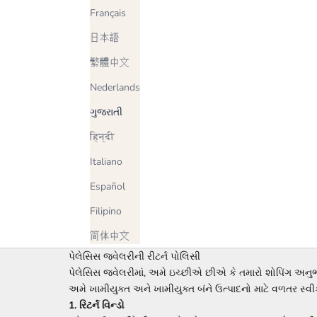
Français
日本語
繁體中文
Nederlands
ગુજરાતી
हिन्दी
Italiano
Español
Filipino
简体中文
પેલેસિસ જ્વેલરીની રીટર્ન પોલિસી
પેલેસિસ જ્વેલરીમાં, અમે ઇચ્છીએ છીએ કે તમારો શોપિંગ અનુ
અમે ખામીયુક્ત અને ખામીયુક્ત બંને ઉત્પાદનો માટે વળતર સ્
1. રિટર્ન વિન્ડો