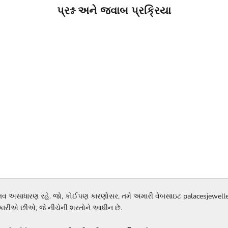
પ્રશ્ન અને જવાબ પ્રક્રિયા
ભવ અસાધારણ રહે. જો, કોઈપણ કારણોસર, તમે અમારી વેબસાઇટ palacesjewellery.
વીકારીએ છીએ, જે નીચેની શરતોને આધીન છે.