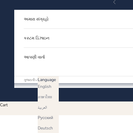
Previous
Skip to content
અમારા સંગ્રહો
કસ્ટમ ડિઝાઇન
આપણી વાર્તા
Language
ગુજરાતી
English
ภาษาไทย
Cart
العربية
Русский
Deutsch