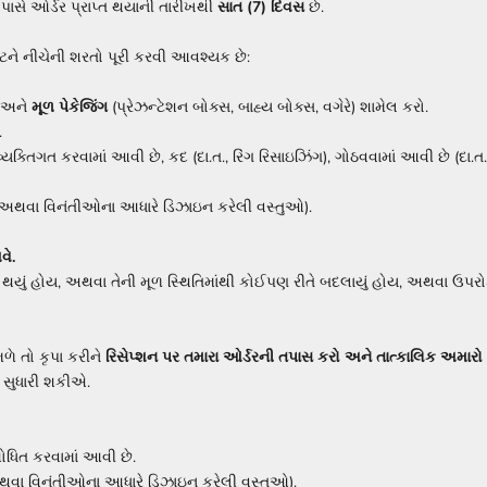
ાસે ઓર્ડર પ્રાપ્ત થયાની તારીખથી
સાત (7) દિવસ
છે.
વટને નીચેની શરતો પૂરી કરવી આવશ્યક છે:
, અને
મૂળ પેકેજિંગ
(પ્રેઝન્ટેશન બોક્સ, બાહ્ય બોક્સ, વગેરે) શામેલ કરો.
.
ક્તિગત કરવામાં આવી છે, કદ (દા.ત., રિંગ રિસાઇઝિંગ), ગોઠવવામાં આવી છે (દા.ત.,
ઓ અથવા વિનંતીઓના આધારે ડિઝાઇન કરેલી વસ્તુઓ).
વે.
થયું હોય, અથવા તેની મૂળ સ્થિતિમાંથી કોઈપણ રીતે બદલાયું હોય, અથવા ઉપરો
મળે તો કૃપા કરીને
રિસેપ્શન પર તમારા ઓર્ડરની તપાસ કરો અને તાત્કાલિક અમારો સ
ક સુધારી શકીએ.
ોધિત કરવામાં આવી છે.
થવા વિનંતીઓના આધારે ડિઝાઇન કરેલી વસ્તુઓ).