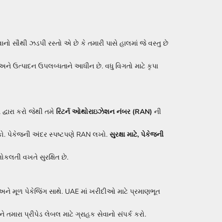
ાનો સૌથી ઝડપી રસ્તો એ છે કે તમારી પાસે હાલમાં જે વસ્તુ છે
અને ઉત્પાદન ઉપલબ્ધતાને આધીન છે. વધુ વિગતો માટે કૃપા
દ્વારા કરો જેથી તમે
રિટર્ન ઓથોરાઇઝેશન નંબર (RAN)
ની
કો. પેકેજની અંદર સ્પષ્ટપણે RAN લખો.
સુરક્ષા માટે, પેકેજની
ોકલતી વખતે સુરક્ષિત છે.
ને મૂળ પેકેજિંગ સાથે. UAE માં ખરીદીઓ માટે પ્રમાણભૂત
ારા પ્રીપેડ લેબલ માટે ગ્રાહક સેવાનો સંપર્ક કરો.