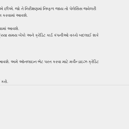
ખીએ છીએ. જો તે નિરીક્ષણમાં નિષ્ફળ જાય તો પેલેસિસ જ્વેલરી
ત કરવામાં આવશે.
ામાં આવશે.
િયા સમય બેંકો અને ક્રેડિટ કાર્ડ કંપનીઓ વચ્ચે બદલાઈ શકે
 આવશે. અમે ઑનલાઇન ભેટ પરત કરવા માટે મર્ચેન્ડાઇઝ ક્રેડિટ
 કરો.