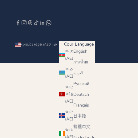
Country
Language
યુનાઇટેડ સ્ટેટ્સ (AED د.إ)
ગુજરાતી
અઝરબૈજાન
English
(AED د.إ)
ภาษาไทย
અરુબા
العربية
(AED د.إ)
Русский
આઇલ
ઑફ મેન
Deutsch
(AED د.إ)
Français
આઇસલેન્ડ
日本語
(AED د.إ)
繁體中文
આયર્લેન્ડ
(AED د.إ)
Nederlands