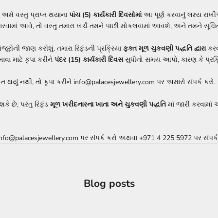
. અમે વસ્તુ પ્રાપ્ત થયાના
પાંચ (5) કાર્યકારી દિવસોમાં
આ પૂર્ણ કરવાનું લક્ષ્ય રા
ામાં આવે, તો વસ્તુ તમારા ખર્ચે તમને પાછી મોકલવામાં આવશે, અને તમને સૂચિ
જૂરીની જાણ કરીશું. તમારા રિફંડની પ્રક્રિયા
ફક્ત મૂળ ચુકવણી પદ્ધતિ દ્વારા
કરવ
ાવા માટે કૃપા કરીને
પંદર (15) કાર્યકારી દિવસ
સુધીનો સમય આપો, કારણ કે પ્રક્ર
ાપ્ત થયું નથી, તો કૃપા કરીને info@palacesjewellery.com પર અમારો સંપર્ક કરો.
કે છે, પરંતુ રિફંડ
મૂળ ખરીદનારના ખાતા અને ચુકવણી પદ્ધતિ
માં જારી કરવામાં
ો info@palacesjewellery.com પર સંપર્ક કરો અથવા
+971 4 225 5972 પર સંપર્ક
Blog posts