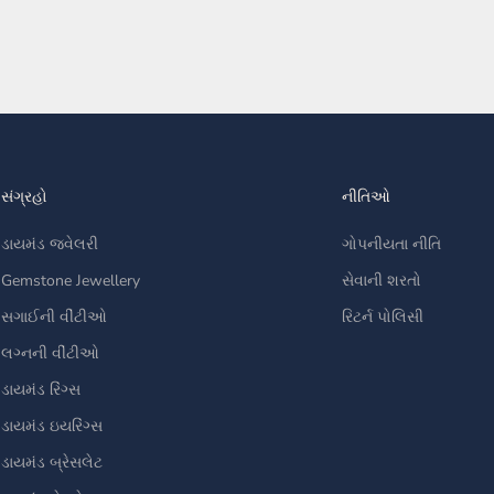
સંગ્રહો
નીતિઓ
ડાયમંડ જ્વેલરી
ગોપનીયતા નીતિ
Gemstone Jewellery
સેવાની શરતો
સગાઈની વીંટીઓ
રિટર્ન પોલિસી
લગ્નની વીંટીઓ
ડાયમંડ રિંગ્સ
ડાયમંડ ઇયરિંગ્સ
ડાયમંડ બ્રેસલેટ