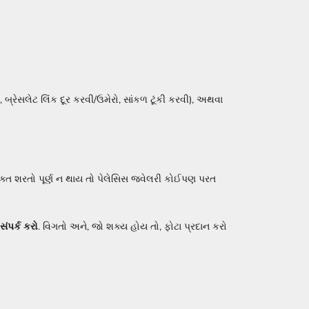
 બ્રેસલેટ લિંક દૂર કરવી/ઉમેરો, સાંકળ ટૂંકી કરવી), અથવા
ક્ત શરતો પૂર્ણ ન થાય તો પેલેસિસ જ્વેલરી કોઈપણ પરત
ંપર્ક કરો
. વિગતો અને, જો શક્ય હોય તો, ફોટા પ્રદાન કરો