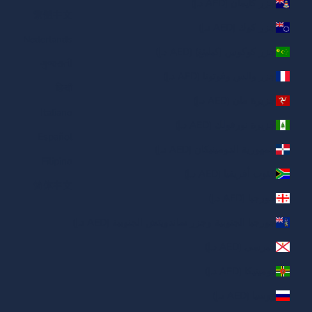
جزر كايمان (AED د.إ)
繁體中文
جزر كوك (AED د.إ)
Nederlands
جزر كوكوس (كيلينغ) (AED د.إ)
ગુજરાતી
جزر والس وفوتونا (AED د.إ)
हिन्दी
جزيرة مان (AED د.إ)
Italiano
جزيرة نورفولك (AED د.إ)
Español
جمهورية الدومينيكان (AED د.إ)
Filipino
جنوب أفريقيا (AED د.إ)
简体中文
جورجيا (AED د.إ)
جورجيا الجنوبية وجزر ساندويتش الجنوبية (AED د.إ)
جيرسي (AED د.إ)
دومينيكا (AED د.إ)
روسيا (AED د.إ)