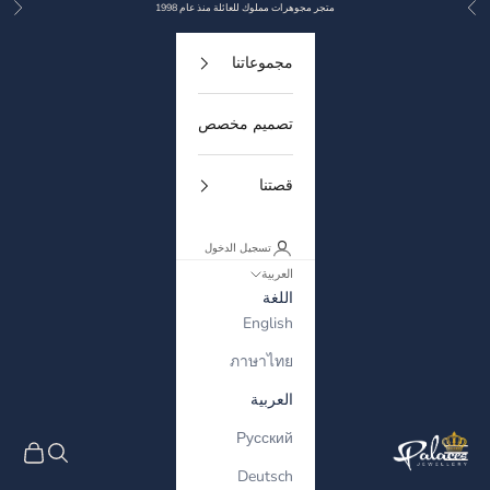
السابق
التال
لتخطي إلى المحتوى
متجر مجوهرات مملوك للعائلة منذ عام 1998
مجموعاتنا
تصميم مخصص
قصتنا
تسجيل الدخول
العربية
اللغة
English
ภาษาไทย
العربية
Русский
Palaces Jewellery
القائمة
البحث
سلة الم
Deutsch