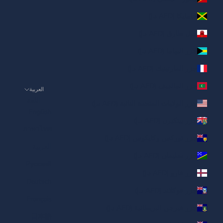
جامايكا (AED د.إ)
جبل طارق (AED د.إ)
جزر البهاما (AED د.إ)
جزر المارتينيك (AED د.إ)
جزر المالديف (AED د.إ)
العربية
اللغة
جزر الولايات المتحدة النائية (AED د.إ)
English
جزر بيتكيرن (AED د.إ)
ภาษาไทย
جزر توركس وكايكوس (AED د.إ)
العربية
جزر سليمان (AED د.إ)
Русский
جزر فارو (AED د.إ)
Deutsch
جزر فوكلاند (AED د.إ)
Français
جزر فيرجن البريطانية (AED د.إ)
日本語