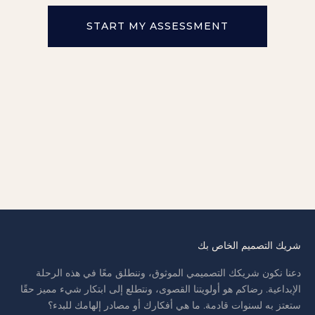
START MY ASSESSMENT
شريك التصميم الخاص بك
دعنا نكون شريكك التصميمي الموثوق، وننطلق معًا في هذه الرحلة
الإبداعية. رضاكم هو أولويتنا القصوى، ونتطلع إلى ابتكار شيء مميز حقًا
ستعتز به لسنوات قادمة. ما هي أفكارك أو مصادر إلهامك للبدء؟