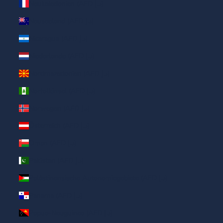
Neukaledonien (AED د.إ)
Neuseeland (AED د.إ)
Nicaragua (AED د.إ)
Niederlande (AED د.إ)
Nordmazedonien (AED د.إ)
Norfolkinsel (AED د.إ)
Norwegen (AED د.إ)
Österreich (AED د.إ)
Oman (AED د.إ)
Pakistan (AED د.إ)
Palästinensische Autonomiegebiete (AED د.إ)
Panama (AED د.إ)
Papua-Neuguinea (AED د.إ)