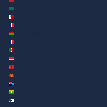
Malaysia (AED د.إ)
Malediven (AED د.إ)
Malta (AED د.إ)
Martinique (AED د.إ)
Mauritius (AED د.إ)
Mayotte (AED د.إ)
Mexiko (AED د.إ)
Monaco (AED د.إ)
Mongolei (AED د.إ)
Montenegro (AED د.إ)
Montserrat (AED د.إ)
Myanmar (AED د.إ)
Nepal (AED د.إ)