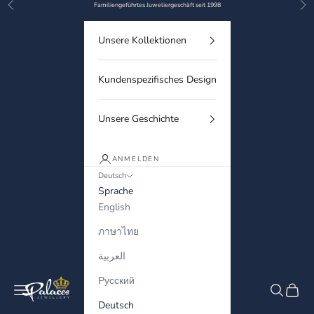
Zurück
Vor
Zum Inhalt springen
Familiengeführtes Juweliergeschäft seit 1998
Unsere Kollektionen
Kundenspezifisches Design
Unsere Geschichte
ANMELDEN
Deutsch
Sprache
English
ภาษาไทย
العربية
Русский
Palaces Jewellery
Menü
Suchen
Waren
Deutsch