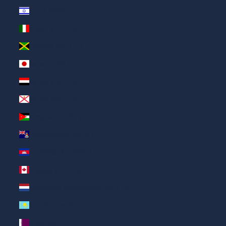
Israel (AED د.إ)
Italien (AED د.إ)
Jamaika (AED د.إ)
Japan (AED د.إ)
Jemen (AED د.إ)
Jersey (AED د.إ)
Jordanien (AED د.إ)
Kaimaninseln (AED د.إ)
Kambodscha (AED د.إ)
Kanada (AED د.إ)
Karibische Niederlande (AED د.إ)
Kasachstan (AED د.إ)
Katar (AED د.إ)