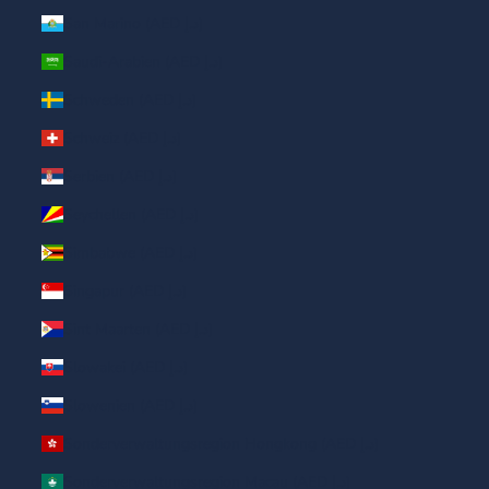
San Marino (AED د.إ)
Saudi-Arabien (AED د.إ)
Schweden (AED د.إ)
Schweiz (AED د.إ)
Serbien (AED د.إ)
Seychellen (AED د.إ)
Simbabwe (AED د.إ)
Singapur (AED د.إ)
Sint Maarten (AED د.إ)
Slowakei (AED د.إ)
Slowenien (AED د.إ)
Sonderverwaltungsregion Hongkong (AED د.إ)
Sonderverwaltungsregion Macau (AED د.إ)