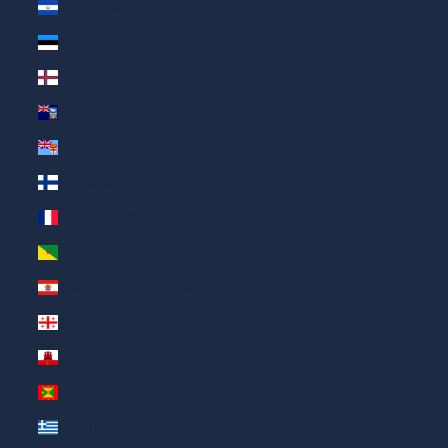
El Salvador (AED د.إ)
Estland (AED د.إ)
Färöer (AED د.إ)
Falklandinseln (AED د.إ)
Fidschi (AED د.إ)
Finnland (AED د.إ)
Frankreich (AED د.إ)
Französisch-Guayana (AED د.إ)
Französisch-Polynesien (AED د.إ)
Georgien (AED د.إ)
Gibraltar (AED د.إ)
Grenada (AED د.إ)
Griechenland (AED د.إ)