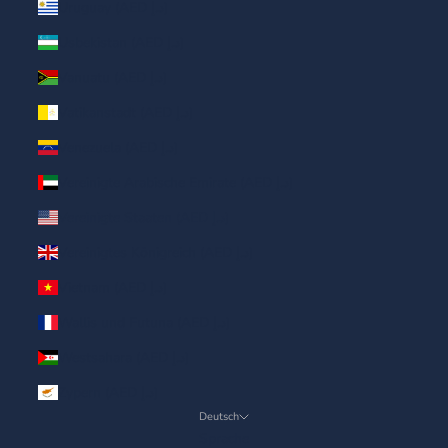
Uruguay (AED د.إ)
Usbekistan (AED د.إ)
Vanuatu (AED د.إ)
Vatikanstadt (AED د.إ)
Venezuela (AED د.إ)
Vereinigte Arabische Emirate (AED د.إ)
Vereinigte Staaten (AED د.إ)
Vereinigtes Königreich (AED د.إ)
Vietnam (AED د.إ)
Wallis und Futuna (AED د.إ)
Westsahara (AED د.إ)
Zypern (AED د.إ)
Deutsch
Sprache