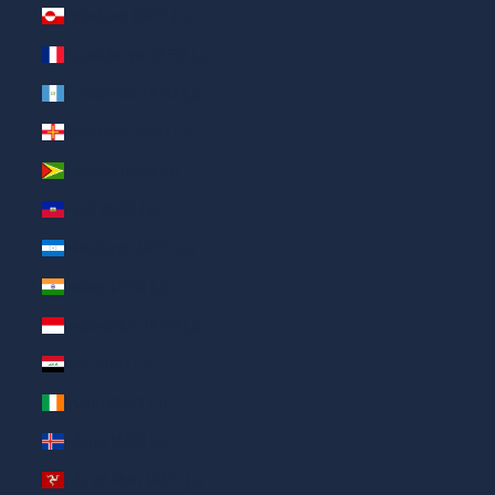
Grönland (AED د.إ)
Guadeloupe (AED د.إ)
Guatemala (AED د.إ)
Guernsey (AED د.إ)
Guyana (AED د.إ)
Haiti (AED د.إ)
Honduras (AED د.إ)
Indien (AED د.إ)
Indonesien (AED د.إ)
Irak (AED د.إ)
Irland (AED د.إ)
Island (AED د.إ)
Isle of Man (AED د.إ)