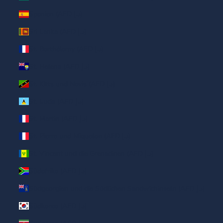
Spanien (AED د.إ)
Sri Lanka (AED د.إ)
St. Barthélemy (AED د.إ)
St. Helena (AED د.إ)
St. Kitts und Nevis (AED د.إ)
St. Lucia (AED د.إ)
St. Martin (AED د.إ)
St. Pierre und Miquelon (AED د.إ)
St. Vincent und die Grenadinen (AED د.إ)
Südafrika (AED د.إ)
Südgeorgien und die Südlichen Sandwichinseln (AED د.إ)
Südkorea (AED د.إ)