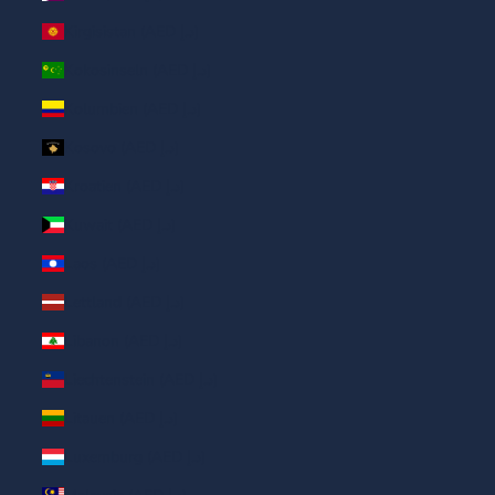
Kirgisistan (AED د.إ)
Kokosinseln (AED د.إ)
Kolumbien (AED د.إ)
Kosovo (AED د.إ)
Kroatien (AED د.إ)
Kuwait (AED د.إ)
Laos (AED د.إ)
Lettland (AED د.إ)
Libanon (AED د.إ)
Liechtenstein (AED د.إ)
Litauen (AED د.إ)
Luxemburg (AED د.إ)