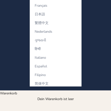
Français
日本語
繁體中文
Nederlands
ગુજરાતી
हिन्दी
Italiano
Español
Filipino
简体中文
Warenkorb
Tennisarmband
Dein Warenkorb ist leer
Classic diamond tennis bracelets with continuous sparkle. A
timeless symbol of elegance and luxury.