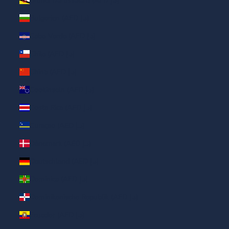
Brunei Darussalam (AED د.إ)
Bulgarien (AED د.إ)
Cabo Verde (AED د.إ)
Chile (AED د.إ)
China (AED د.إ)
Cookinseln (AED د.إ)
Costa Rica (AED د.إ)
Curaçao (AED د.إ)
Dänemark (AED د.إ)
Deutschland (AED د.إ)
Dominica (AED د.إ)
Dominikanische Republik (AED د.إ)
Ecuador (AED د.إ)