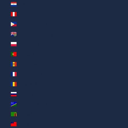
Paraguay (AED د.إ)
Peru (AED د.إ)
Philippinen (AED د.إ)
Pitcairninseln (AED د.إ)
Polen (AED د.إ)
Portugal (AED د.إ)
Republik Moldau (AED د.إ)
Réunion (AED د.إ)
Rumänien (AED د.إ)
Russland (AED د.إ)
Salomonen (AED د.إ)
Sambia (AED د.إ)
Samoa (AED د.إ)