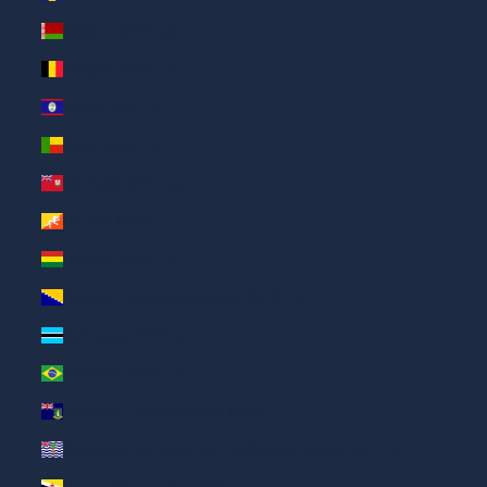
Belarus (AED د.إ)
Belgien (AED د.إ)
Belize (AED د.إ)
Benin (AED د.إ)
Bermuda (AED د.إ)
Bhutan (AED د.إ)
Bolivien (AED د.إ)
Bosnien und Herzegowina (AED د.إ)
Botsuana (AED د.إ)
Brasilien (AED د.إ)
Britische Jungferninseln (AED د.إ)
Britisches Territorium im Indischen Ozean (AED د.إ)