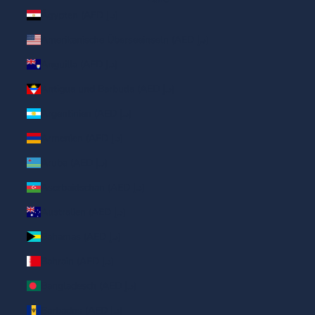
Ägypten (AED د.إ)
Amerikanische Überseeinseln (AED د.إ)
Anguilla (AED د.إ)
Antigua und Barbuda (AED د.إ)
Argentinien (AED د.إ)
Armenien (AED د.إ)
Aruba (AED د.إ)
Aserbaidschan (AED د.إ)
Australien (AED د.إ)
Bahamas (AED د.إ)
Bahrain (AED د.إ)
Bangladesch (AED د.إ)
Barbados (AED د.إ)