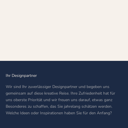
Optionen auswählen
HALBSTEIN-
TENNISARMBAND
(SEMISTONE TENNIS
BRACELET)
ANGEBOT
AED 28,899.00
Ihr Designpartner
Wir sind Ihr zuverlässiger Designpartner und begeben uns
gemeinsam auf diese kreative Reise. Ihre Zufriedenheit hat für
uns oberste Priorität und wir freuen uns darauf, etwas ganz
Besonderes zu schaffen, das Sie jahrelang schätzen werden.
Welche Ideen oder Inspirationen haben Sie für den Anfang?