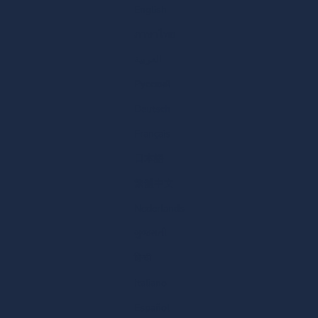
English
ภาษาไทย
العربية
Русский
Deutsch
Français
日本語
繁體中文
Nederlands
ગુજરાતી
हिन्दी
Italiano
Español