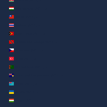
Suriname (AED د.إ)
Tadschikistan (AED د.إ)
Taiwan (AED د.إ)
Thailand (AED د.إ)
Timor-Leste (AED د.إ)
Trinidad und Tobago (AED د.إ)
Tschechien (AED د.إ)
Türkei (AED د.إ)
Turkmenistan (AED د.إ)
Turks- und Caicosinseln (AED د.إ)
Tuvalu (AED د.إ)
Ukraine (AED د.إ)
Ungarn (AED د.إ)