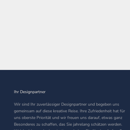
Es handelt sich um einen synthetischen Ersatz, der das
Aussehen und die Brillanz...
Weiterlesen
Ihr Designpartner
Wir sind Ihr zuverlässiger Designpartner und begeben uns
gemeinsam auf diese kreative Reise. Ihre Zufriedenheit hat für
uns oberste Priorität und wir freuen uns darauf, etwas ganz
Besonderes zu schaffen, das Sie jahrelang schätzen werden.