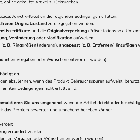
t, online gekaufte Artikel zurückzugeben.
laces Jewelry-Kreation die folgenden Bedingungen erfüllen:
freien Originalzustand
zurückgegeben werden.
heitszertifikate
und die
Originalverpackung
(Präsentationsbox, Umkarto
ung, Veränderung oder Modifikation
aufweisen.
 (z. B. Ringgrößenänderung), angepasst (z. B. Entfernen/Hinzufügen 
ndividuellen Vorgaben oder Wünschen entworfen wurden).
hädigt an.
ungen abzulehnen, wenn das Produkt Gebrauchsspuren aufweist, benutzt,
annten Bedingungen nicht erfüllt sind.
 kontaktieren Sie uns umgehend
, wenn der Artikel defekt oder beschädig
 wir das Problem bewerten und umgehend beheben können.
werden:
eitig verändert wurden.
dividuellen Vorgaben oder Wünschen entworfen wurden).