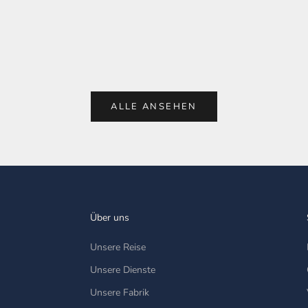
wir Ihnen unseren Blog vorstellen und Sie ermutigen, uns
für eine Terminvereinbarung...
Weiterlesen
ALLE ANSEHEN
Über uns
Unsere Reise
Unsere Dienste
Unsere Fabrik