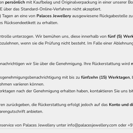
gen
persönlich
mit Kaufbeleg und Originalverpackung in einer unserer B
 über das Standard-Online-Verfahren nicht akzeptiert.
) Tagen an eine von
Palaces Jewellery
ausgewiesene Rückgabestelle zur
 Rücksendeetikett zu erhalten.
trolle unterzogen. Wir bemühen uns, diese innerhalb von
fünf (5) Wer
bzulehnen, wenn sie die Prüfung nicht besteht. Im Falle einer Ablehnun
nachrichtigen wir Sie über die Genehmigung. Ihre Rückerstattung wird
n
gsgenehmigungsbenachrichtigung mit bis zu
fünfzehn (15) Werktagen
,
ehmen variieren können.
rktagen nach der Genehmigung erhalten haben, kontaktieren Sie uns bit
n zurückgeben, die Rückerstattung erfolgt jedoch auf das
Konto und d
engutschrift anbieten.
ervice von Palaces Jewellery unter info@palacesjewellery.com oder
+9