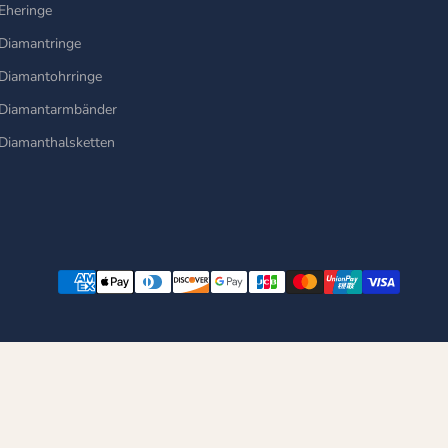
Eheringe
Diamantringe
Diamantohrringe
Diamantarmbänder
Diamanthalsketten