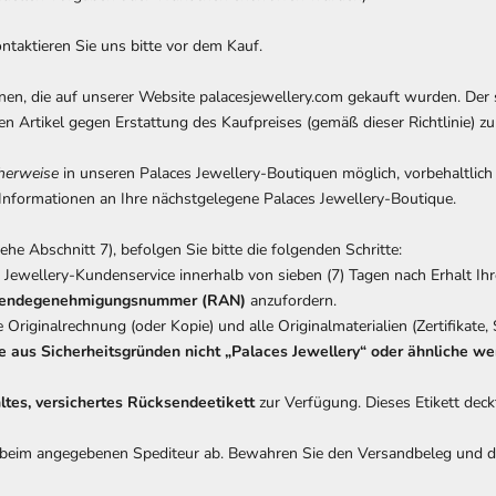
taktieren Sie uns bitte vor dem Kauf.
nen, die auf unserer Website palacesjewellery.com gekauft wurden. Der 
len Artikel gegen Erstattung des Kaufpreises (gemäß dieser Richtlinie) 
cherweise
in unseren Palaces Jewellery-Boutiquen möglich, vorbehaltlich 
 Informationen an Ihre nächstgelegene Palaces Jewellery-Boutique.
e Abschnitt 7), befolgen Sie bitte die folgenden Schritte:
 Jewellery-Kundenservice innerhalb von sieben (7) Tagen nach Erhalt Ih
endegenehmigungsnummer (RAN)
anzufordern.
e Originalrechnung (oder Kopie) und alle Originalmaterialien (Zertifikate,
e aus Sicherheitsgründen nicht „Palaces Jewellery“ oder ähnliche w
ltes, versichertes Rücksendeetikett
zur Verfügung. Dieses Etikett deckt
es beim angegebenen Spediteur ab. Bewahren Sie den Versandbeleg und