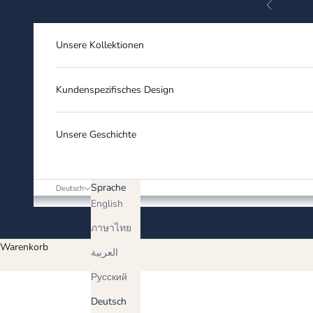
Zurück
Zum Inhalt springen
Unsere Kollektionen
Kundenspezifisches Design
Unsere Geschichte
Sprache
Deutsch
English
ภาษาไทย
Warenkorb
العربية
Русский
Deutsch