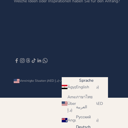
Welche Ideen oder Inspirationen haben Sie für den Anfang?
Sprache
Land
Vereinigte Staaten (AED د.إ)
Deutsch
English
Ägypten (AED د.إ)
Amerikanische
ภาษาไทย
Überseeinseln (AED
العربية
د.إ)
Русский
Anguilla (AED د.إ)
Deutsch