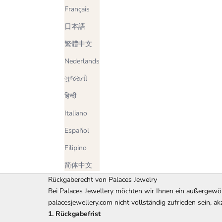
Français
日本語
繁體中文
Nederlands
ગુજરાતી
हिन्दी
Italiano
Español
Filipino
简体中文
Rückgaberecht von Palaces Jewelry
Bei Palaces Jewellery möchten wir Ihnen ein außergewöh
palacesjewellery.com nicht vollständig zufrieden sein, 
1. Rückgabefrist