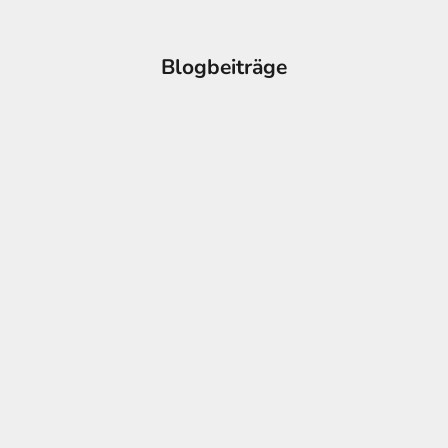
Blogbeiträge
Was ist ein Baguette-Diamant?
Willkommen bei Palaces Jewellery in Dubais Gold Soup. Da
GemFind unsere Website derzeit noch entwickelt, möchten