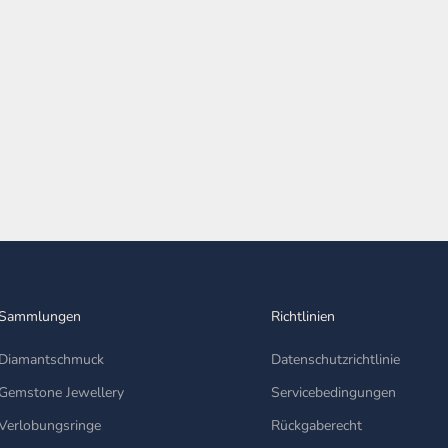
Diamanten bewertet und Kunden erklärt. Mit diesem Blog
möchten wir einen umfassenden Le...
Weiterlesen
Sammlungen
Richtlinien
Diamantschmuck
Datenschutzrichtlinie
Gemstone Jewellery
Servicebedingungen
Verlobungsringe
Rückgaberecht