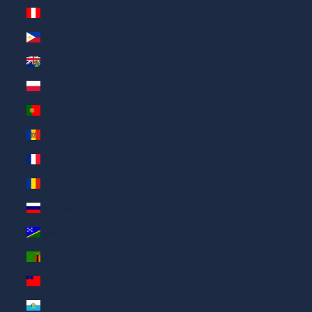
Peru (AED د.إ)
Philippinen (AED د.إ)
Pitcairninseln (AED د.إ)
Polen (AED د.إ)
Portugal (AED د.إ)
Republik Moldau (AED د.إ)
Réunion (AED د.إ)
Rumänien (AED د.إ)
Russland (AED د.إ)
Salomonen (AED د.إ)
Sambia (AED د.إ)
Samoa (AED د.إ)
San Marino (AED د.إ)