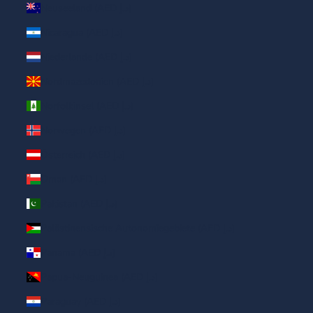
Neuseeland (AED د.إ)
Nicaragua (AED د.إ)
Niederlande (AED د.إ)
Nordmazedonien (AED د.إ)
Norfolkinsel (AED د.إ)
Norwegen (AED د.إ)
Österreich (AED د.إ)
Oman (AED د.إ)
Pakistan (AED د.إ)
Palästinensische Autonomiegebiete (AED د.إ)
Panama (AED د.إ)
Papua-Neuguinea (AED د.إ)
Paraguay (AED د.إ)