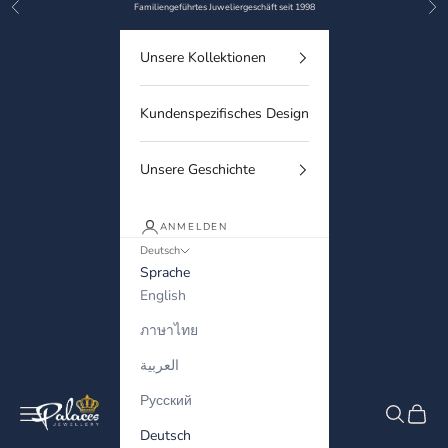
Zurück
Vor
Zum Inhalt springen
Familiengeführtes Juweliergeschäft seit 1998
Unsere Kollektionen
Kundenspezifisches Design
Unsere Geschichte
ANMELDEN
Deutsch
Sprache
English
ภาษาไทย
العربية
Русский
Palaces Jewellery
Menü
Suchen
Waren
Deutsch