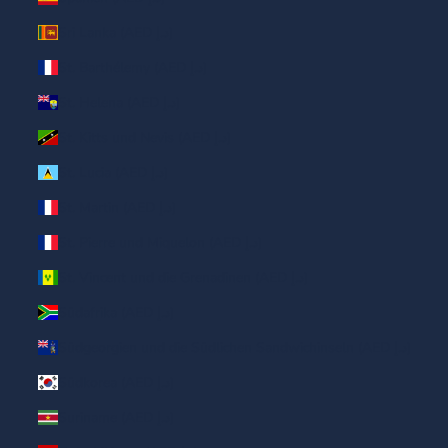
Sri Lanka (AED د.إ)
St. Barthélemy (AED د.إ)
St. Helena (AED د.إ)
St. Kitts und Nevis (AED د.إ)
St. Lucia (AED د.إ)
St. Martin (AED د.إ)
St. Pierre und Miquelon (AED د.إ)
St. Vincent und die Grenadinen (AED د.إ)
Südafrika (AED د.إ)
Südgeorgien und die Südlichen Sandwichinseln (AED د.إ)
Südkorea (AED د.إ)
Suriname (AED د.إ)