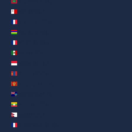
Malediven (AED د.إ)
Malta (AED د.إ)
Martinique (AED د.إ)
Mauritius (AED د.إ)
Mayotte (AED د.إ)
Mexiko (AED د.إ)
Monaco (AED د.إ)
Mongolei (AED د.إ)
Montenegro (AED د.إ)
Montserrat (AED د.إ)
Myanmar (AED د.إ)
Nepal (AED د.إ)
Neukaledonien (AED د.إ)