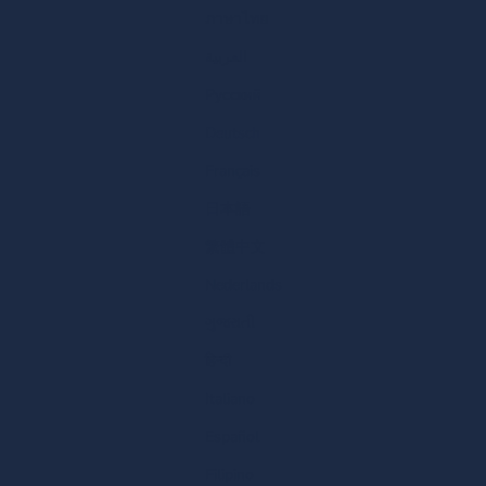
ภาษาไทย
العربية
Русский
Deutsch
Français
日本語
繁體中文
Nederlands
ગુજરાતી
हिन्दी
Italiano
Español
Filipino