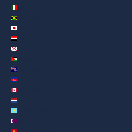
Italien (AED د.إ)
Jamaika (AED د.إ)
Japan (AED د.إ)
Jemen (AED د.إ)
Jersey (AED د.إ)
Jordanien (AED د.إ)
Kaimaninseln (AED د.إ)
Kambodscha (AED د.إ)
Kanada (AED د.إ)
Karibische Niederlande (AED د.إ)
Kasachstan (AED د.إ)
Katar (AED د.إ)
Kirgisistan (AED د.إ)