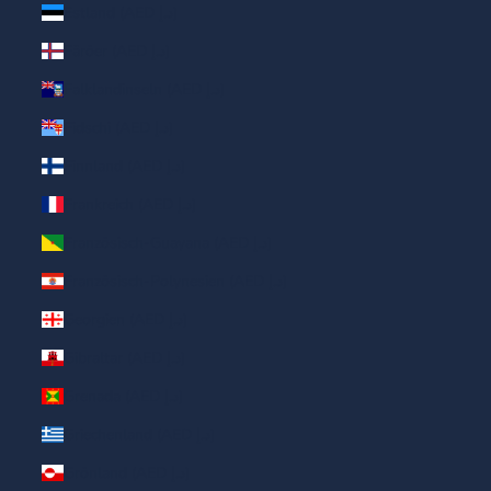
Estland (AED د.إ)
Färöer (AED د.إ)
Falklandinseln (AED د.إ)
Fidschi (AED د.إ)
Finnland (AED د.إ)
Frankreich (AED د.إ)
Französisch-Guayana (AED د.إ)
Französisch-Polynesien (AED د.إ)
Georgien (AED د.إ)
Gibraltar (AED د.إ)
Grenada (AED د.إ)
Griechenland (AED د.إ)
Grönland (AED د.إ)