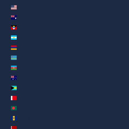
Amerikanische Überseeinseln (AED د.إ)
Anguilla (AED د.إ)
Antigua und Barbuda (AED د.إ)
Argentinien (AED د.إ)
Armenien (AED د.إ)
Aruba (AED د.إ)
Aserbaidschan (AED د.إ)
Australien (AED د.إ)
Bahamas (AED د.إ)
Bahrain (AED د.إ)
Bangladesch (AED د.إ)
Barbados (AED د.إ)
Belarus (AED د.إ)