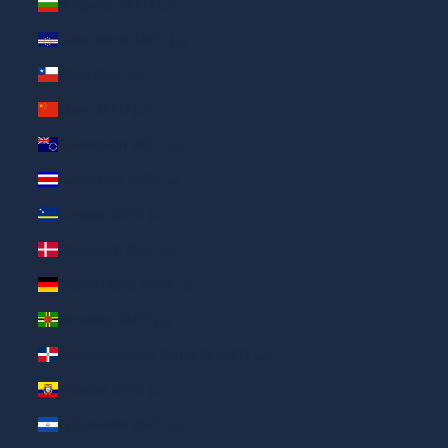
Bulgarien (AED د.إ)
Cabo Verde (AED د.إ)
Chile (AED د.إ)
China (AED د.إ)
Cookinseln (AED د.إ)
Costa Rica (AED د.إ)
Curaçao (AED د.إ)
Dänemark (AED د.إ)
Deutschland (AED د.إ)
Dominica (AED د.إ)
Dominikanische Republik (AED د.إ)
Ecuador (AED د.إ)
El Salvador (AED د.إ)