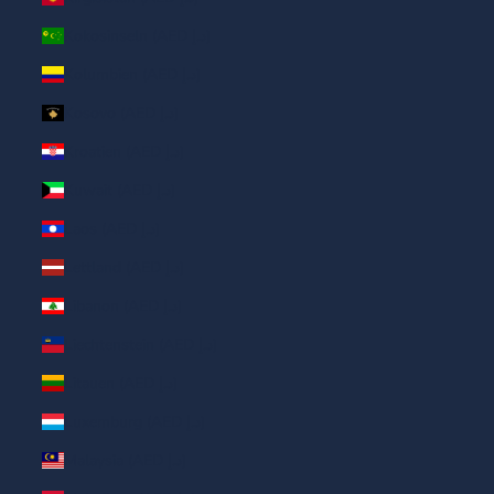
Kokosinseln (AED د.إ)
Kolumbien (AED د.إ)
Kosovo (AED د.إ)
Kroatien (AED د.إ)
Kuwait (AED د.إ)
Laos (AED د.إ)
Lettland (AED د.إ)
Libanon (AED د.إ)
Liechtenstein (AED د.إ)
Litauen (AED د.إ)
Luxemburg (AED د.إ)
Malaysia (AED د.إ)