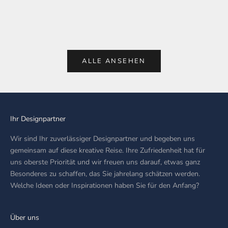
Brillanz...
Terminvere
Weiterlesen
Weiterles
ALLE ANSEHEN
Ihr Designpartner
Wir sind Ihr zuverlässiger Designpartner und begeben uns
gemeinsam auf diese kreative Reise. Ihre Zufriedenheit hat für
uns oberste Priorität und wir freuen uns darauf, etwas ganz
Besonderes zu schaffen, das Sie jahrelang schätzen werden.
Welche Ideen oder Inspirationen haben Sie für den Anfang?
Über uns