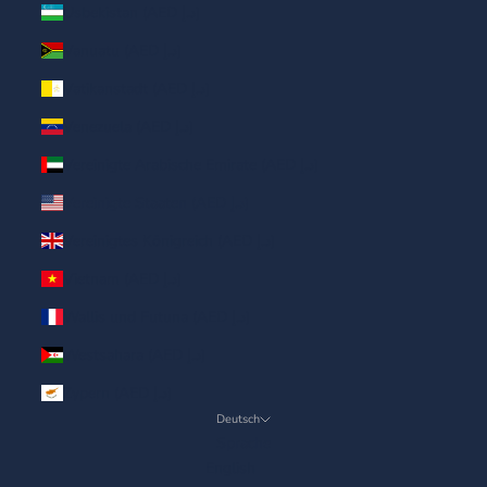
Usbekistan (AED د.إ)
Vanuatu (AED د.إ)
Vatikanstadt (AED د.إ)
Venezuela (AED د.إ)
Vereinigte Arabische Emirate (AED د.إ)
Vereinigte Staaten (AED د.إ)
Vereinigtes Königreich (AED د.إ)
Vietnam (AED د.إ)
Wallis und Futuna (AED د.إ)
Westsahara (AED د.إ)
Zypern (AED د.إ)
Deutsch
Sprache
English