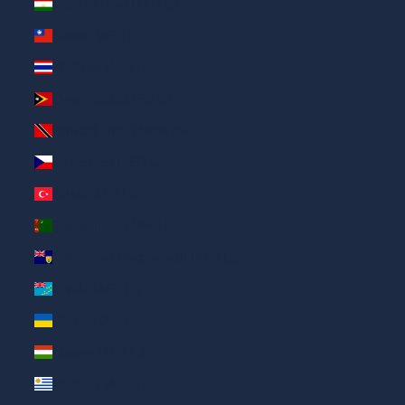
Tadschikistan (AED د.إ)
Taiwan (AED د.إ)
Thailand (AED د.إ)
Timor-Leste (AED د.إ)
Trinidad und Tobago (AED د.إ)
Tschechien (AED د.إ)
Türkei (AED د.إ)
Turkmenistan (AED د.إ)
Turks- und Caicosinseln (AED د.إ)
Tuvalu (AED د.إ)
Ukraine (AED د.إ)
Ungarn (AED د.إ)
Uruguay (AED د.إ)