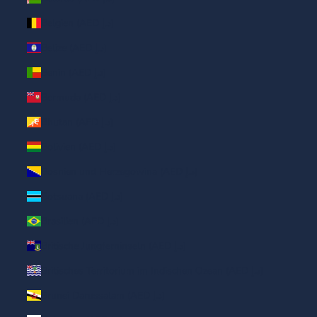
Belgien (AED د.إ)
Belize (AED د.إ)
Benin (AED د.إ)
Bermuda (AED د.إ)
Bhutan (AED د.إ)
Bolivien (AED د.إ)
Bosnien und Herzegowina (AED د.إ)
Botsuana (AED د.إ)
Brasilien (AED د.إ)
Britische Jungferninseln (AED د.إ)
Britisches Territorium im Indischen Ozean (AED د.إ)
Brunei Darussalam (AED د.إ)