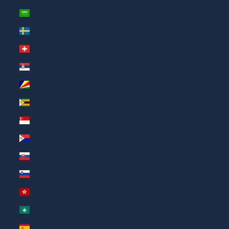
Saudi-Arabien (AED د.إ)
Schweden (AED د.إ)
Schweiz (AED د.إ)
Serbien (AED د.إ)
Seychellen (AED د.إ)
Simbabwe (AED د.إ)
Singapur (AED د.إ)
Sint Maarten (AED د.إ)
Slowakei (AED د.إ)
Slowenien (AED د.إ)
Sonderverwaltungsregion Hongkong (AED د.إ)
Sonderverwaltungsregion Macau (AED د.إ)
Spanien (AED د.إ)