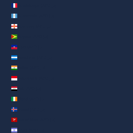
Guadeloupe (AED د.إ)
Guatemala (AED د.إ)
Guernsey (AED د.إ)
Guyana (AED د.إ)
Haiti (AED د.إ)
Honduras (AED د.إ)
Indien (AED د.إ)
Indonesien (AED د.إ)
Irak (AED د.إ)
Irland (AED د.إ)
Island (AED د.إ)
Isle of Man (AED د.إ)
Israel (AED د.إ)