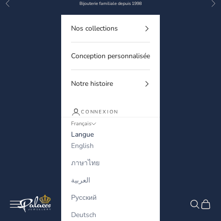
Précédent
Sui
Passer au contenu
Bijouterie familiale depuis 1998
Nos collections
Conception personnalisée
Notre histoire
CONNEXION
Français
Langue
English
ภาษาไทย
العربية
Русский
Palaces Jewellery
Menu
Recherche
Panier
Deutsch