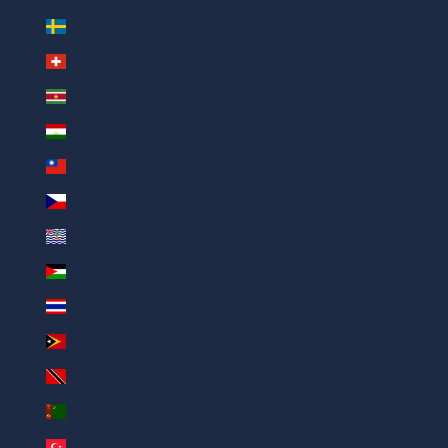
Suède (AED د.إ)
Suisse (AED د.إ)
Suriname (AED د.إ)
Tadjikistan (AED د.إ)
Taïwan (AED د.إ)
Tchéquie (AED د.إ)
Territoire britannique de l’océan Indien (AED د.إ)
Territoires palestiniens (AED د.إ)
Thaïlande (AED د.إ)
Timor oriental (AED د.إ)
Trinité-et-Tobago (AED د.إ)
Turkménistan (AED د.إ)
Turquie (AED د.إ)