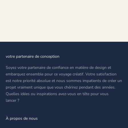
Choisir les options
BRACELET DE TENNIS
STARBURST (STARBURST
TENNIS BRACELET)
PRIX DE VENTE
AED 27,299.00
votre partenaire de conception
Soyez votre partenaire de confiance en matière de design et
embarquez ensemble pour ce voyage créatif. Votre satisfaction
est notre priorité absolue et nous sommes impatients de créer un
projet vraiment unique que vous chérirez pendant des années.
Quelles idées ou inspirations avez-vous en tête pour vous
lancer ?
À propos de nous