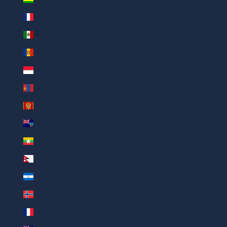
Mayotte (AED د.إ)
Mexique (AED د.إ)
Moldavie (AED د.إ)
Monaco (AED د.إ)
Mongolie (AED د.إ)
Monténégro (AED د.إ)
Montserrat (AED د.إ)
Myanmar (Birmanie) (AED د.إ)
Népal (AED د.إ)
Nicaragua (AED د.إ)
Norvège (AED د.إ)
Nouvelle-Calédonie (AED د.إ)