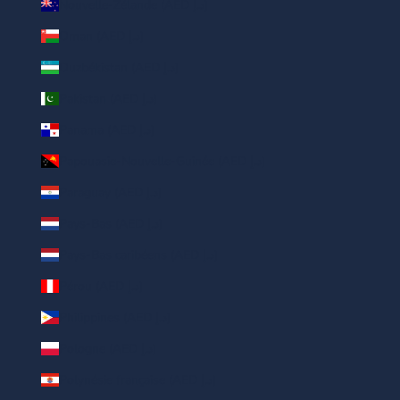
Nouvelle-Zélande (AED د.إ)
Oman (AED د.إ)
Ouzbékistan (AED د.إ)
Pakistan (AED د.إ)
Panama (AED د.إ)
Papouasie-Nouvelle-Guinée (AED د.إ)
Paraguay (AED د.إ)
Pays-Bas (AED د.إ)
Pays-Bas caribéens (AED د.إ)
Pérou (AED د.إ)
Philippines (AED د.إ)
Pologne (AED د.إ)
Polynésie française (AED د.إ)