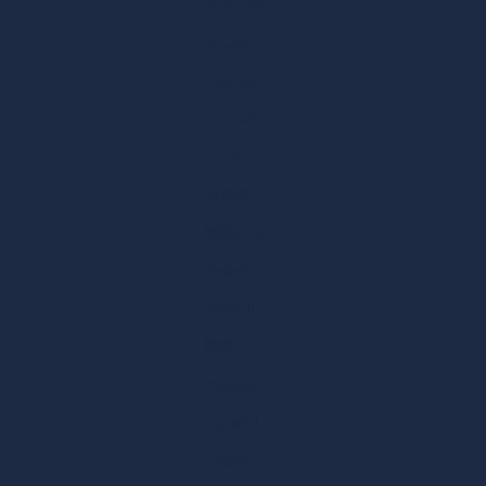
ภาษาไทย
العربية
Русский
Deutsch
Français
日本語
繁體中文
Nederlands
ગુજરાતી
हिन्दी
Italiano
Español
Filipino