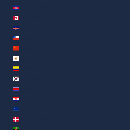
Cambodge (AED د.إ)
Canada (AED د.إ)
Cap-Vert (AED د.إ)
Chili (AED د.إ)
Chine (AED د.إ)
Chypre (AED د.إ)
Colombie (AED د.إ)
Corée du Sud (AED د.إ)
Costa Rica (AED د.إ)
Croatie (AED د.إ)
Curaçao (AED د.إ)
Danemark (AED د.إ)
Dominique (AED د.إ)