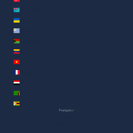
Tuvalu (AED د.إ)
Ukraine (AED د.إ)
Uruguay (AED د.إ)
Vanuatu (AED د.إ)
Venezuela (AED د.إ)
Viêt Nam (AED د.إ)
Wallis-et-Futuna (AED د.إ)
Yémen (AED د.إ)
Zambie (AED د.إ)
Zimbabwe (AED د.إ)
Français
Langue
English