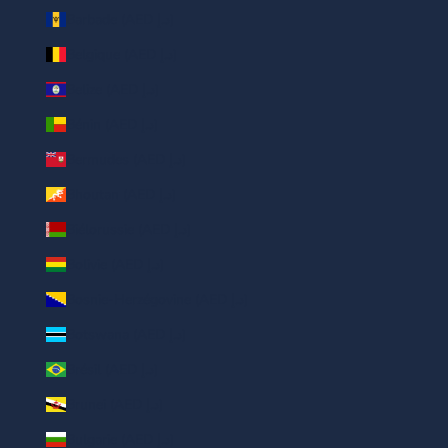
Barbade (AED د.إ)
Belgique (AED د.إ)
Belize (AED د.إ)
Bénin (AED د.إ)
Bermudes (AED د.إ)
Bhoutan (AED د.إ)
Biélorussie (AED د.إ)
Bolivie (AED د.إ)
Bosnie-Herzégovine (AED د.إ)
Botswana (AED د.إ)
Brésil (AED د.إ)
Brunei (AED د.إ)
Bulgarie (AED د.إ)