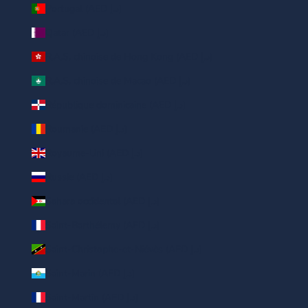
Portugal (AED د.إ)
Qatar (AED د.إ)
R.A.S. chinoise de Hong Kong (AED د.إ)
R.A.S. chinoise de Macao (AED د.إ)
République dominicaine (AED د.إ)
Roumanie (AED د.إ)
Royaume-Uni (AED د.إ)
Russie (AED د.إ)
Sahara occidental (AED د.إ)
Saint-Barthélemy (AED د.إ)
Saint-Christophe-et-Niévès (AED د.إ)
Saint-Marin (AED د.إ)
Saint-Martin (AED د.إ)