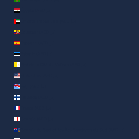
Égypte (AED د.إ)
Émirats arabes unis (AED د.إ)
Équateur (AED د.إ)
Espagne (AED د.إ)
Estonie (AED د.إ)
État de la Cité du Vatican (AED د.إ)
États-Unis (AED د.إ)
Fidji (AED د.إ)
Finlande (AED د.إ)
France (AED د.إ)
Géorgie (AED د.إ)
Géorgie du Sud-et-les Îles Sandwich du Sud (AED د.إ)