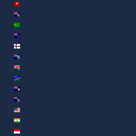
Île de Man (AED د.إ)
Îles Caïmans (AED د.إ)
Îles Cocos (AED د.إ)
Îles Cook (AED د.إ)
Îles Féroé (AED د.إ)
Îles Malouines (AED د.إ)
Îles Pitcairn (AED د.إ)
Îles Salomon (AED د.إ)
Îles Turques-et-Caïques (AED د.إ)
Îles Vierges britanniques (AED د.إ)
Îles mineures éloignées des États-Unis (AED د.إ)
Inde (AED د.إ)
Indonésie (AED د.إ)