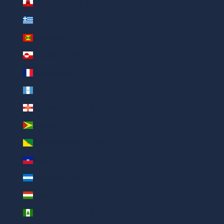
Gibraltar (AED د.إ)
Grèce (AED د.إ)
Grenade (AED د.إ)
Groenland (AED د.إ)
Guadeloupe (AED د.إ)
Guatemala (AED د.إ)
Guernesey (AED د.إ)
Guyana (AED د.إ)
Guyane française (AED د.إ)
Haïti (AED د.إ)
Honduras (AED د.إ)
Hongrie (AED د.إ)
Île Norfolk (AED د.إ)