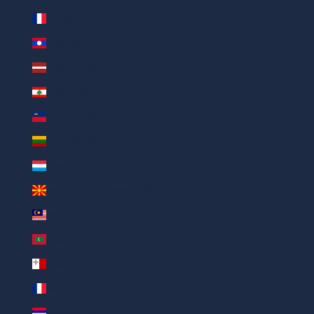
La Réunion (AED د.إ)
Laos (AED د.إ)
Lettonie (AED د.إ)
Liban (AED د.إ)
Liechtenstein (AED د.إ)
Lituanie (AED د.إ)
Luxembourg (AED د.إ)
Macédoine du Nord (AED د.إ)
Malaisie (AED د.إ)
Maldives (AED د.إ)
Malte (AED د.إ)
Martinique (AED د.إ)
Maurice (AED د.إ)