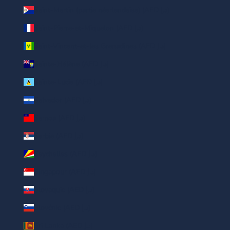
Saint-Martin (partie néerlandaise) (AED د.إ)
Saint-Pierre-et-Miquelon (AED د.إ)
Saint-Vincent-et-les Grenadines (AED د.إ)
Sainte-Hélène (AED د.إ)
Sainte-Lucie (AED د.إ)
Salvador (AED د.إ)
Samoa (AED د.إ)
Serbie (AED د.إ)
Seychelles (AED د.إ)
Singapour (AED د.إ)
Slovaquie (AED د.إ)
Slovénie (AED د.إ)
Sri Lanka (AED د.إ)