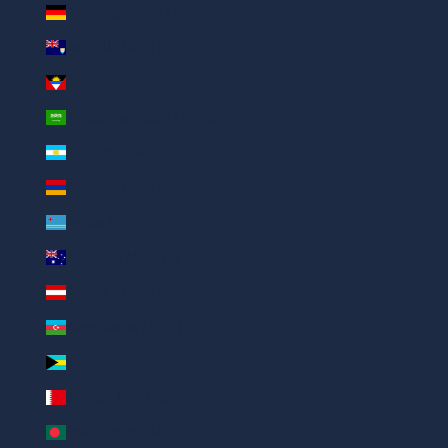
Allemagne (AED د.إ)
Anguilla (AED د.إ)
Antigua-et-Barbuda (AED د.إ)
Arabie saoudite (AED د.إ)
Argentine (AED د.إ)
Arménie (AED د.إ)
Aruba (AED د.إ)
Australie (AED د.إ)
Autriche (AED د.إ)
Azerbaïdjan (AED د.إ)
Bahamas (AED د.إ)
Bahreïn (AED د.إ)
Bangladesh (AED د.إ)