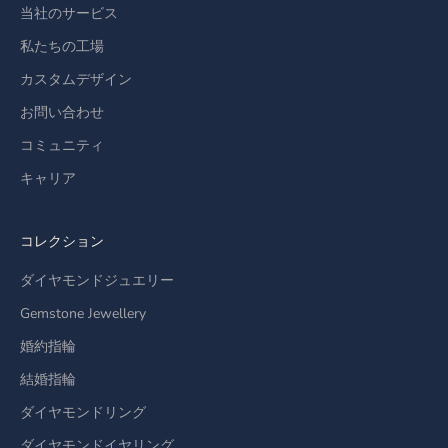
当社のサービス
私たちの工場
カスタムデザイン
お問い合わせ
コミュニティ
キャリア
コレクション
ダイヤモンドジュエリー
Gemstone Jewellery
婚約指輪
結婚指輪
ダイヤモンドリング
ダイヤモンドイヤリング