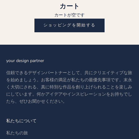
カート
カートが空です
ショッピングを開始する
your design partner
信頼できるデザインパートナーとして、共にクリエイティブな旅
を始めましょう。お客様の満足が私たちの最優先事項です。末永
く大切にされる、真に特別な作品を創り上げられることを楽しみ
にしています。何かアイデアやインスピレーションをお持ちでし
たら、ぜひお聞かせください。
私たちについて
私たちの旅