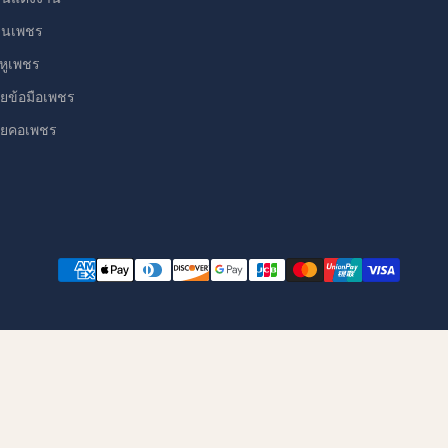
วนเพชร
งหูเพชร
อยข้อมือเพชร
อยคอเพชร