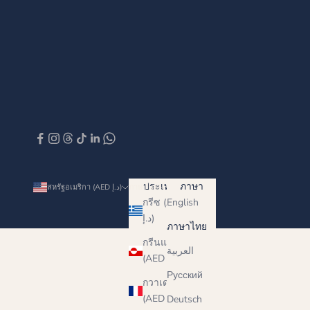
ประเทศ
ภาษา
สหรัฐอเมริกา (AED د.إ)
ภาษาไทย
กรีซ (AED
English
د.إ)
ภาษาไทย
กรีนแลนด์
العربية
(AED د.إ)
Русский
กวาเดอลูป
(AED د.إ)
Deutsch