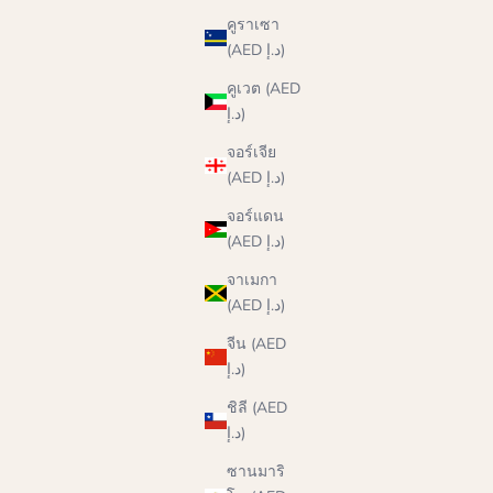
คูราเซา
(AED د.إ)
คูเวต (AED
د.إ)
จอร์เจีย
(AED د.إ)
จอร์แดน
(AED د.إ)
จาเมกา
(AED د.إ)
จีน (AED
د.إ)
ชิลี (AED
د.إ)
ซานมาริ