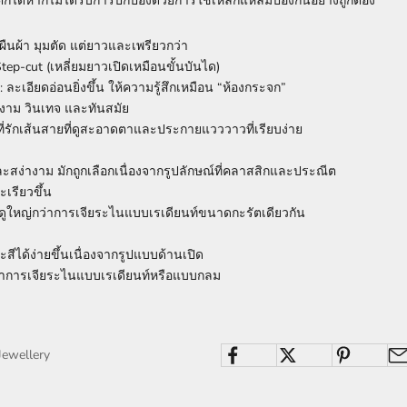
กได้หากไม่ได้รับการปกป้องด้วยการใช้เหล็กแหลมป้องกันอย่างถูกต้อง
ยมผืนผ้า มุมตัด แต่ยาวและเพรียวกว่า
Step-cut (เหลี่ยมยาวเปิดเหมือนขั้นบันได)
: ละเอียดอ่อนยิ่งขึ้น ให้ความรู้สึกเหมือน “ห้องกระจก”
างาม วินเทจ และทันสมัย
ู้ที่รักเส้นสายที่ดูสะอาดตาและประกายแวววาวที่เรียบง่าย
สง่างาม มักถูกเลือกเนื่องจากรูปลักษณ์ที่คลาสสิกและประณีต
ะเรียวขึ้น
ดูใหญ่กว่าการเจียระไนแบบเรเดียนท์ขนาดกะรัตเดียวกัน
ะสีได้ง่ายขึ้นเนื่องจากรูปแบบด้านเปิด
่าการเจียระไนแบบเรเดียนท์หรือแบบกลม
Jewellery