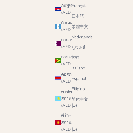
กัมพูชา
Français
(AED د.إ)
日本語
กัวเตมาลา
繁體中文
(AED د.إ)
Nederlands
กาตาร์
(AED د.إ)
ગુજરાતી
กายอานา
हिन्दी
(AED د.إ)
Italiano
คอสตาริกา
Español
(AED د.إ)
Filipino
คาซัค
สถาน
简体中文
(AED د.إ)
คีร์กีซ
สถาน
(AED د.إ)