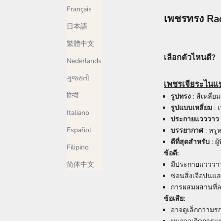
Français
เพชรทรง Rad
日本語
繁體中文
เลือกตัวไหนดี?
Nederlands
ગુજરાતી
เพชรเจียระไนแบ
हिन्दी
รูปทรง
: สี่เหลี่ย
รูปแบบเหลี่ยม
: 
Italiano
ประกายแวววาว
Español
บรรยากาศ
: หรู
ดีที่สุดสำหรับ
: ผ
Filipino
ข้อดี:
มีประกายแวววาวม
简体中文
ซ่อนสิ่งเจือปนแ
การผสมผสานที่ลง
ข้อเสีย:
อาจดูเล็กกว่ามรก