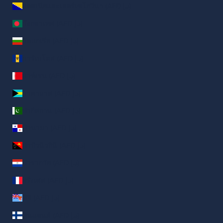
บอสเนียและเฮอร์เซโกวีนา (AED د.إ)
บังกลาเทศ (AED د.إ)
บัลแกเรีย (AED د.إ)
บาร์เบโดส (AED د.إ)
บาห์เรน (AED د.إ)
บาฮามาส (AED د.إ)
ปากีสถาน (AED د.إ)
ปานามา (AED د.إ)
ปาปัวนิวกินี (AED د.إ)
ปารากวัย (AED د.إ)
ฝรั่งเศส (AED د.إ)
ฟิจิ (AED د.إ)
ฟินแลนด์ (AED د.إ)