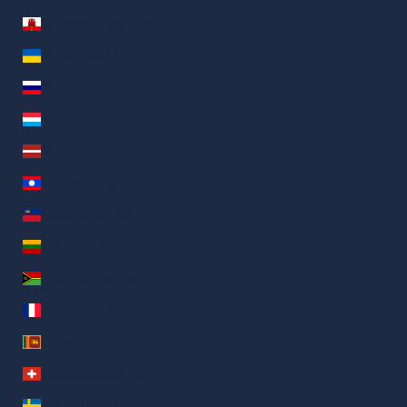
ยิบรอลตาร์ (AED د.إ)
ยูเครน (AED د.إ)
รัสเซีย (AED د.إ)
ลักเซมเบิร์ก (AED د.إ)
ลัตเวีย (AED د.إ)
ลาว (AED د.إ)
ลิกเตนสไตน์ (AED د.إ)
ลิทัวเนีย (AED د.إ)
วานูอาตู (AED د.إ)
วาลลิสและฟุตูนา (AED د.إ)
ศรีลังกา (AED د.إ)
สวิตเซอร์แลนด์ (AED د.إ)
สวีเดน (AED د.إ)