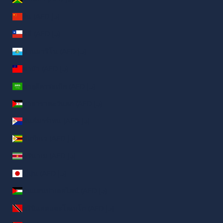
จีน (AED د.إ)
ชิลี (AED د.إ)
ซานมาริโน (AED د.إ)
ซามัว (AED د.إ)
ซาอุดีอาระเบีย (AED د.إ)
ซาฮาราตะวันตก (AED د.إ)
ซินต์มาร์เทน (AED د.إ)
ซิมบับเว (AED د.إ)
ซูรินาเม (AED د.إ)
ญี่ปุ่น (AED د.إ)
ดินแดนปาเลสไตน์ (AED د.إ)
ตรินิแดดและโตเบโก (AED د.إ)