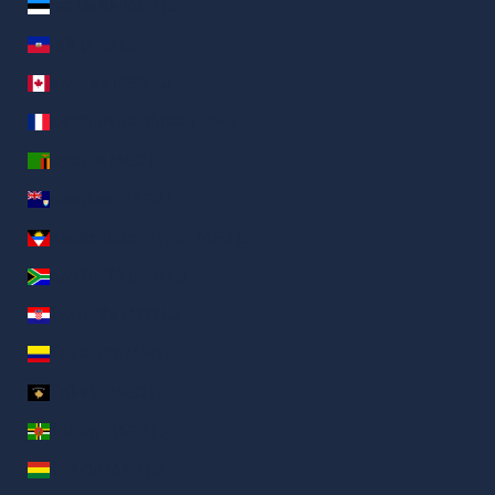
เอสโตเนีย (AED د.إ)
เฮติ (AED د.إ)
แคนาดา (AED د.إ)
แซงปีแยร์และมีเกอลง (AED د.إ)
แซมเบีย (AED د.إ)
แองกวิลลา (AED د.إ)
แอนติกาและบาร์บูดา (AED د.إ)
แอฟริกาใต้ (AED د.إ)
โครเอเชีย (AED د.إ)
โคลอมเบีย (AED د.إ)
โคโซโว (AED د.إ)
โดมินิกา (AED د.إ)
โบลิเวีย (AED د.إ)