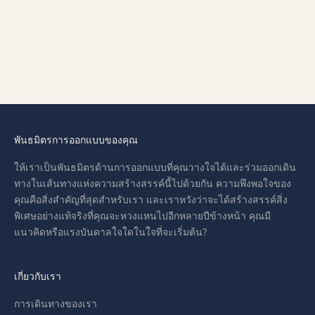
WHISPER RING)
เลือกตัวเลือก
แหวนเพชรซีเลสเชียล
ราคาลด
AED 8,699.00
(CELESTIAL DIAMOND RING)
เลือกสีทอง
ราคาลด
AED 85,399.00
เลือกสีทอง
พันธมิตรการออกแบบของคุณ
ให้เราเป็นพันธมิตรด้านการออกแบบที่คุณวางใจได้และร่วมออกเดิน
ทางในเส้นทางแห่งความสร้างสรรค์นี้ไปด้วยกัน ความพึงพอใจของ
คุณคือสิ่งสำคัญที่สุดสำหรับเรา และเราหวังว่าจะได้สร้างสรรค์สิ่ง
พิเศษอย่างแท้จริงที่คุณจะหวงแหนไปอีกหลายปีข้างหน้า คุณมี
แนวคิดหรือแรงบันดาลใจใดในใจที่จะเริ่มต้น?
เกี่ยวกับเรา
การเดินทางของเรา