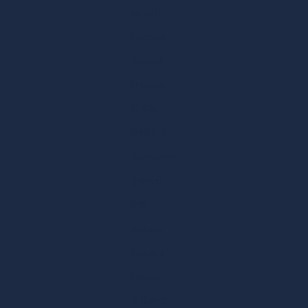
العربية
Русский
Deutsch
Français
日本語
繁體中文
Nederlands
ગુજરાતી
हिन्दी
Italiano
Español
Filipino
简体中文