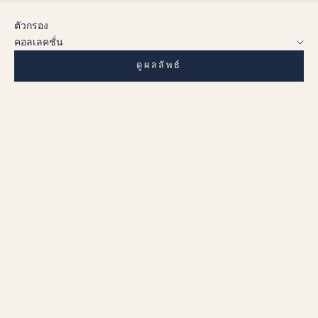
ตัวกรอง
คอลเลคชั่น
ดูผลลัพธ์
เลือกตัวเลือก
เลือกตัวเลือก
แหวนรุ่งอรุณสีทอง (GOLDEN
แหวนใบไม้สวรรค์ (CELESTIAL
DAWN RING)
LEAF RING)
ราคาลด
ราคาลด
AED 107,499.00
AED 21,399.00