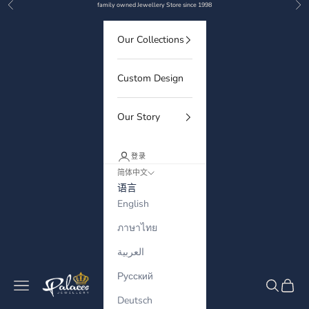
上一个
下
跳转到内容
family owned Jewellery Store since 1998
Our Collections
Custom Design
Our Story
登录
简体中文
语言
English
ภาษาไทย
العربية
Русский
Palaces Jewellery
菜单
搜索
购物车
Deutsch