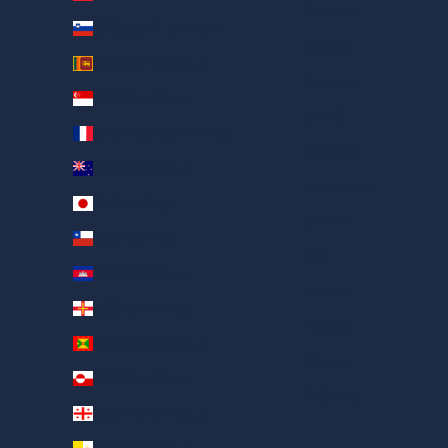
Русский
斯洛文尼亚 (AED د.إ)
Deutsch
斯里兰卡 (AED د.إ)
Français
新加坡 (AED د.إ)
日本語
新喀里多尼亚 (AED د.إ)
繁體中文
新西兰 (AED د.إ)
Nederlands
日本 (AED د.إ)
ગુજરાતી
智利 (AED د.إ)
हिन्दी
柬埔寨 (AED د.إ)
Italiano
根西岛 (AED د.إ)
Español
格林纳达 (AED د.إ)
Filipino
格陵兰 (AED د.إ)
简体中文
格鲁吉亚 (AED د.إ)