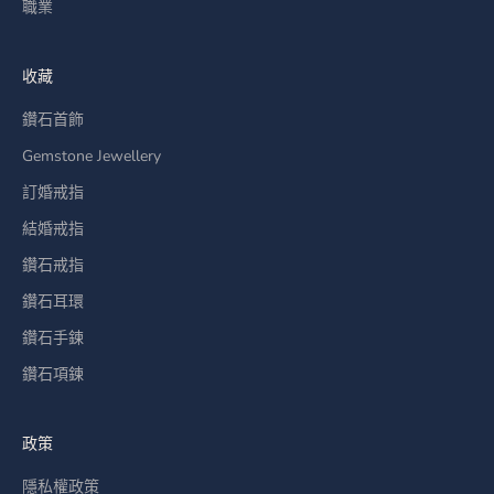
職業
收藏
鑽石首飾
Gemstone Jewellery
訂婚戒指
結婚戒指
鑽石戒指
鑽石耳環
鑽石手鍊
鑽石項鍊
政策
隱私權政策