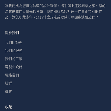
讓我們成為您值得信賴的設計夥伴，攜手踏上這段創意之旅。您的
滿意是我們最優先的考量，我們期待為您打造一件真正特別的作
品，讓您珍藏多年。您有什麼想法或靈感可以開啟這段旅程？
關於我們
我們的旅程
我們的服務
我們的工廠
客製化設計
聯絡我們
社群
職業
收藏