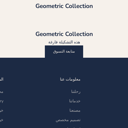
Geometric Collection
Geometric Collection
هذه التشكيلة فارغة
متابعة التسوق
معلومات عنا
ال
رحلتنا
مج
خدماتنا
ry
مصنعنا
خو
تصميم مخصص
خو