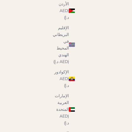
الأردن
(AED
د.إ)
الإقليم
البريطاني
في
المحيط
الهندي
(AED د.إ)
الإكوادور
(AED
د.إ)
الإمارات
العربية
المتحدة
(AED
د.إ)