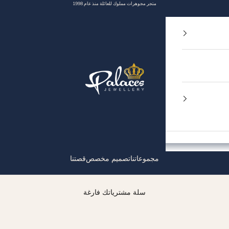
متجر مجوهرات مملوك للعائلة منذ عام 1998
Palaces Jewellery
مجموعاتنا
تصميم مخصص
قصتنا
سلة مشترياتك فارغة