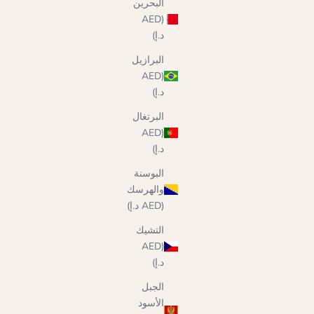
البحرين
(AED
د.إ)
البرازيل
(AED
د.إ)
البرتغال
(AED
د.إ)
البوسنة
والهرسك
(AED د.إ)
التشيك
(AED
د.إ)
الجبل
الأسود