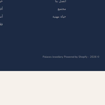
اتصل بنا
خو
مجتمع
أق
حياة مهنية
أس
قل
Powered by Shopify
© 2026 - Palaces Jewellery