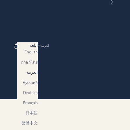
التالي
البحث
سلة المشتري
اللغة
العربية
English
ภาษาไทย
العربية
Русский
Deutsch
Français
日本語
繁體中文