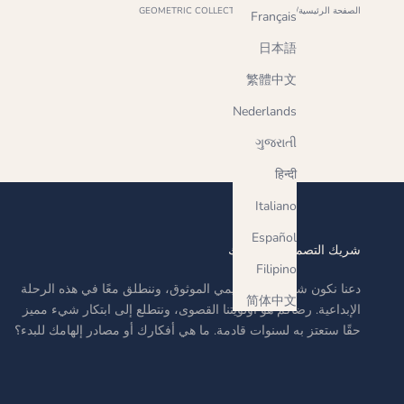
الصفحة الرئيسية
المتجر
GEOMETRIC COLLECTION
Français
日本語
繁體中文
Nederlands
ગુજરાતી
हिन्दी
Italiano
Español
شريك التصميم الخاص بك
Filipino
دعنا نكون شريكك التصميمي الموثوق، وننطلق معًا في هذه الرحلة
简体中文
الإبداعية. رضاكم هو أولويتنا القصوى، ونتطلع إلى ابتكار شيء مميز
حقًا ستعتز به لسنوات قادمة. ما هي أفكارك أو مصادر إلهامك للبدء؟