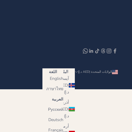
البلد
اللغة
الولايات المتحدة (AED د.إ)
العربية
آيسلندا
English
(AED
ภาษาไทย
د.إ)
العربية
أذربيجان
(AED
Русский
د.إ)
Deutsch
أرمينيا
Français