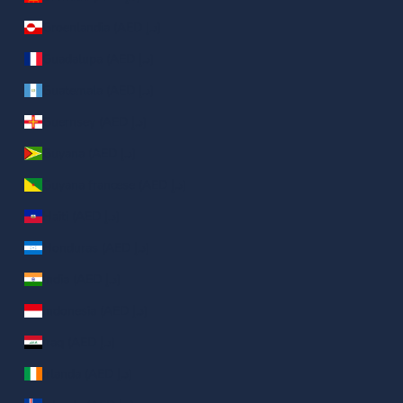
Groenlandia (AED د.إ)
Guadalupa (AED د.إ)
Guatemala (AED د.إ)
Guernsey (AED د.إ)
Guyana (AED د.إ)
Guyana francese (AED د.إ)
Haiti (AED د.إ)
Honduras (AED د.إ)
India (AED د.إ)
Indonesia (AED د.إ)
Iraq (AED د.إ)
Irlanda (AED د.إ)