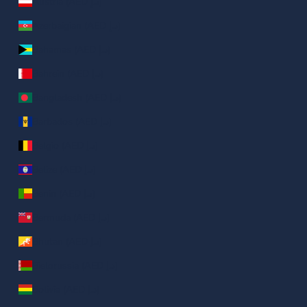
Austria (AED د.إ)
Azerbaigian (AED د.إ)
Bahamas (AED د.إ)
Bahrein (AED د.إ)
Bangladesh (AED د.إ)
Barbados (AED د.إ)
Belgio (AED د.إ)
Belize (AED د.إ)
Benin (AED د.إ)
Bermuda (AED د.إ)
Bhutan (AED د.إ)
Bielorussia (AED د.إ)
Bolivia (AED د.إ)