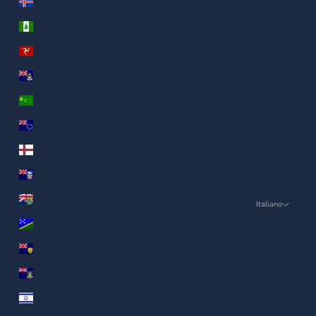
Islanda (AED د.إ)
Isola Norfolk (AED د.إ)
Isola di Man (AED د.إ)
Isole Cayman (AED د.إ)
Isole Cocos (Keeling) (AED د.إ)
Isole Cook (AED د.إ)
Isole Fær Øer (AED د.إ)
Isole Falkland (AED د.إ)
Isole Pitcairn (AED د.إ)
Italiano
Lingua
Isole Salomone (AED د.إ)
English
Isole Turks e Caicos (AED د.إ)
ภาษาไทย
Isole Vergini Britanniche (AED د.إ)
العربية
Israele (AED د.إ)
Русский