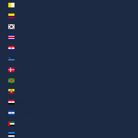
Città del Vaticano (AED د.إ)
Colombia (AED د.إ)
Corea del Sud (AED د.إ)
Costa Rica (AED د.إ)
Croazia (AED د.إ)
Curaçao (AED د.إ)
Danimarca (AED د.إ)
Dominica (AED د.إ)
Ecuador (AED د.إ)
Egitto (AED د.إ)
El Salvador (AED د.إ)
Emirati Arabi Uniti (AED د.إ)
Estonia (AED د.إ)