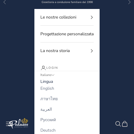
Precedente
Suc
Vai al contenuto
Gioielleria a conduzione familiare dal 1998
Le nostre collezioni
Progettazione personalizzata
La nostra storia
LOGIN
Italiano
Lingua
English
ภาษาไทย
العربية
Русский
Palaces Jewellery
Menù
Cerca
Carrell
Deutsch