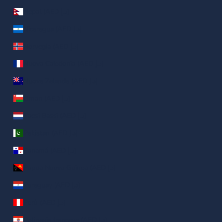
Nepal (AED د.إ)
Nicaragua (AED د.إ)
Norvegia (AED د.إ)
Nuova Caledonia (AED د.إ)
Nuova Zelanda (AED د.إ)
Oman (AED د.إ)
Paesi Bassi (AED د.إ)
Pakistan (AED د.إ)
Panamá (AED د.إ)
Papua Nuova Guinea (AED د.إ)
Paraguay (AED د.إ)
Perù (AED د.إ)
Polinesia francese (AED د.إ)