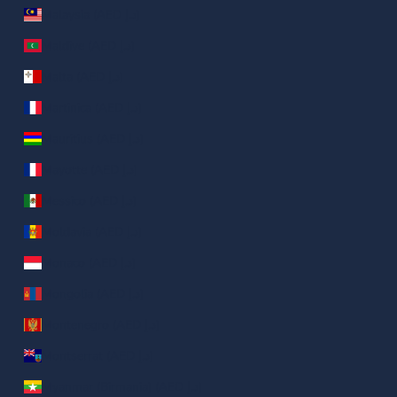
Malaysia (AED د.إ)
Maldive (AED د.إ)
Malta (AED د.إ)
Martinica (AED د.إ)
Mauritius (AED د.إ)
Mayotte (AED د.إ)
Messico (AED د.إ)
Moldavia (AED د.إ)
Monaco (AED د.إ)
Mongolia (AED د.إ)
Montenegro (AED د.إ)
Montserrat (AED د.إ)
Myanmar (Birmania) (AED د.إ)