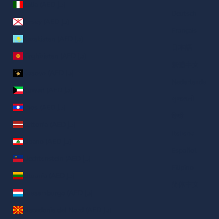
Italia (AED د.إ)
Deutsch
Jersey (AED د.إ)
Français
Kazakistan (AED د.إ)
日本語
Kirghizistan (AED د.إ)
繁體中文
Kosovo (AED د.إ)
Nederlands
Kuwait (AED د.إ)
ગુજરાતી
Laos (AED د.إ)
हिन्दी
Lettonia (AED د.إ)
Italiano
Libano (AED د.إ)
Español
Liechtenstein (AED د.إ)
Filipino
Lituania (AED د.إ)
简体中文
Lussemburgo (AED د.إ)
Macedonia del Nord (AED د.إ)