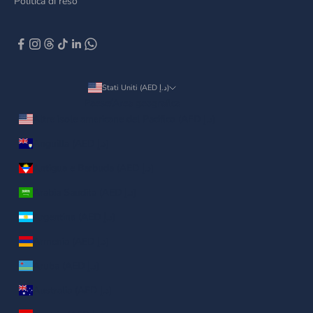
Politica di reso
Stati Uniti (AED د.إ)
Paese/Area geografica
Altre isole americane del Pacifico (AED د.إ)
Anguilla (AED د.إ)
Antigua e Barbuda (AED د.إ)
Arabia Saudita (AED د.إ)
Argentina (AED د.إ)
Armenia (AED د.إ)
Aruba (AED د.إ)
Australia (AED د.إ)