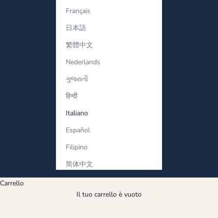
Français
日本語
繁體中文
Nederlands
ગુજરાતી
हिन्दी
Italiano
Español
Filipino
简体中文
Orecchino alla moda
Carrello
Il tuo carrello è vuoto
Discover fashionable earrings with stylish designs and sparkling
details. Elevate every outfit with modern jewellery crafted for