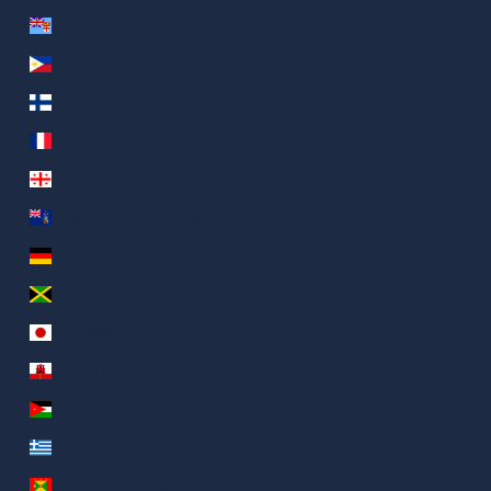
Figi (AED د.إ)
Filippine (AED د.إ)
Finlandia (AED د.إ)
Francia (AED د.إ)
Georgia (AED د.إ)
Georgia del Sud e Sandwich australi (AED د.إ)
Germania (AED د.إ)
Giamaica (AED د.إ)
Giappone (AED د.إ)
Gibilterra (AED د.إ)
Giordania (AED د.إ)
Grecia (AED د.إ)
Grenada (AED د.إ)