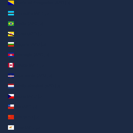
Bosnia ed Erzegovina (AED د.إ)
Botswana (AED د.إ)
Brasile (AED د.إ)
Brunei (AED د.إ)
Bulgaria (AED د.إ)
Cambogia (AED د.إ)
Canada (AED د.إ)
Capo Verde (AED د.إ)
Caraibi olandesi (AED د.إ)
Cechia (AED د.إ)
Cile (AED د.إ)
Cina (AED د.إ)
Cipro (AED د.إ)