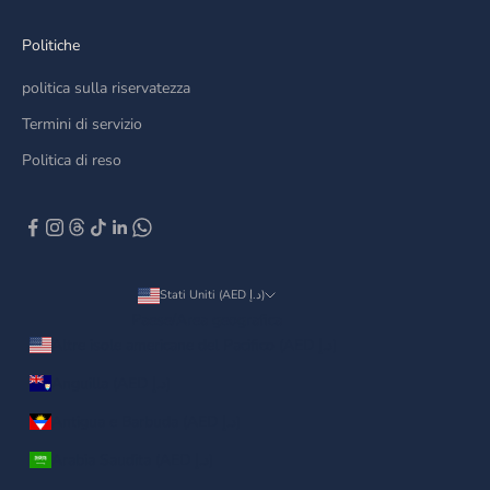
Politiche
politica sulla riservatezza
Termini di servizio
Politica di reso
Stati Uniti (AED د.إ)
Paese/Area geografica
Altre isole americane del Pacifico (AED د.إ)
Anguilla (AED د.إ)
Antigua e Barbuda (AED د.إ)
Arabia Saudita (AED د.إ)