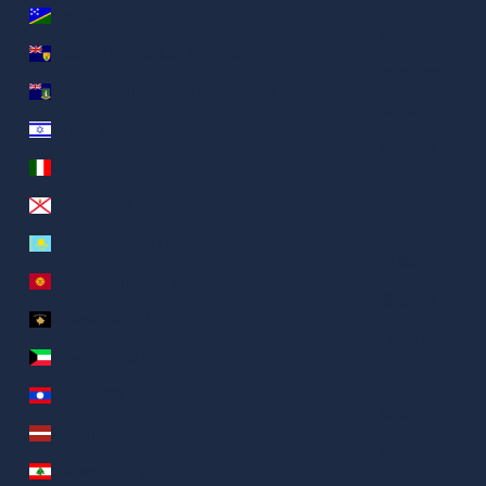
Lingua
Isole Salomone (AED د.إ)
English
Isole Turks e Caicos (AED د.إ)
ภาษาไทย
Isole Vergini Britanniche (AED د.إ)
العربية
Israele (AED د.إ)
Русский
Italia (AED د.إ)
Deutsch
Jersey (AED د.إ)
Français
Kazakistan (AED د.إ)
日本語
Kirghizistan (AED د.إ)
繁體中文
Kosovo (AED د.إ)
Nederlands
Kuwait (AED د.إ)
ગુજરાતી
Laos (AED د.إ)
हिन्दी
Lettonia (AED د.إ)
Italiano
Libano (AED د.إ)