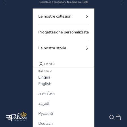
Precedente
Suc
Vai al contenuto
Gioielleria a conduzione familiare dal 1998
Le nostre collezioni
Progettazione personalizzata
La nostra storia
LOGIN
Italiano
Lingua
English
ภาษาไทย
العربية
Русский
Palaces Jewellery
Menù
Cerca
Carrell
Deutsch