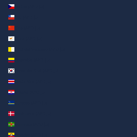
Cechia (AED د.إ)
Cile (AED د.إ)
Cina (AED د.إ)
Cipro (AED د.إ)
Città del Vaticano (AED د.إ)
Colombia (AED د.إ)
Corea del Sud (AED د.إ)
Costa Rica (AED د.إ)
Croazia (AED د.إ)
Curaçao (AED د.إ)
Danimarca (AED د.إ)
Dominica (AED د.إ)
Ecuador (AED د.إ)