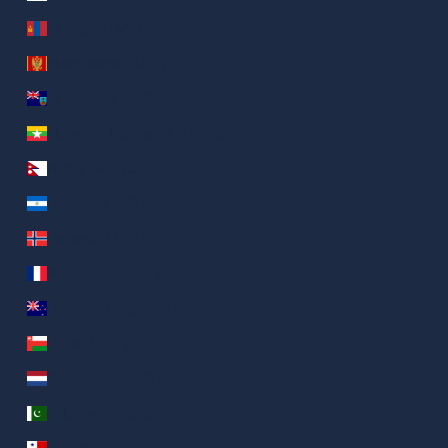
Mongolia (AED د.إ)
Montenegro (AED د.إ)
Montserrat (AED د.إ)
Myanmar (Birmania) (AED د.إ)
Nepal (AED د.إ)
Nicaragua (AED د.إ)
Norvegia (AED د.إ)
Nuova Caledonia (AED د.إ)
Nuova Zelanda (AED د.إ)
Oman (AED د.إ)
Paesi Bassi (AED د.إ)
Pakistan (AED د.إ)