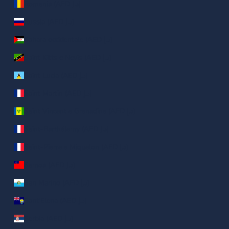
Romania (AED د.إ)
Russia (AED د.إ)
Sahara occidentale (AED د.إ)
Saint Kitts e Nevis (AED د.إ)
Saint Lucia (AED د.إ)
Saint Martin (AED د.إ)
Saint Vincent e Grenadine (AED د.إ)
Saint-Barthélemy (AED د.إ)
Saint-Pierre e Miquelon (AED د.إ)
Samoa (AED د.إ)
San Marino (AED د.إ)
Sant’Elena (AED د.إ)
Serbia (AED د.إ)