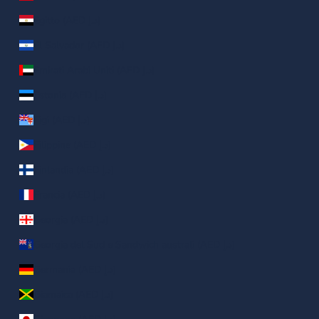
Egitto (AED د.إ)
El Salvador (AED د.إ)
Emirati Arabi Uniti (AED د.إ)
Estonia (AED د.إ)
Figi (AED د.إ)
Filippine (AED د.إ)
Finlandia (AED د.إ)
Francia (AED د.إ)
Georgia (AED د.إ)
Georgia del Sud e Sandwich australi (AED د.إ)
Germania (AED د.إ)
Giamaica (AED د.إ)