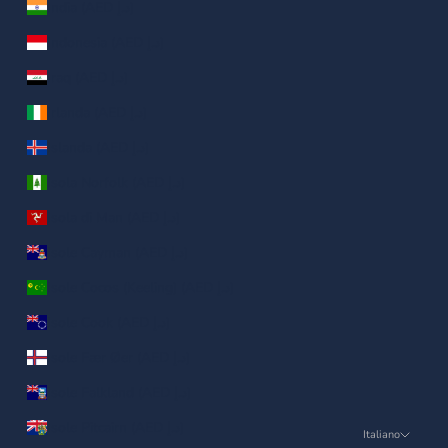
India (AED د.إ)
Indonesia (AED د.إ)
Iraq (AED د.إ)
Irlanda (AED د.إ)
Islanda (AED د.إ)
Isola Norfolk (AED د.إ)
Isola di Man (AED د.إ)
Isole Cayman (AED د.إ)
Isole Cocos (Keeling) (AED د.إ)
Isole Cook (AED د.إ)
Isole Fær Øer (AED د.إ)
Isole Falkland (AED د.إ)
Isole Pitcairn (AED د.إ)
Italiano