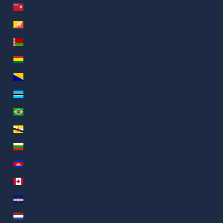
Bermuda (AED د.إ)
Bhutan (AED د.إ)
Bielorussia (AED د.إ)
Bolivia (AED د.إ)
Bosnia ed Erzegovina (AED د.إ)
Botswana (AED د.إ)
Brasile (AED د.إ)
Brunei (AED د.إ)
Bulgaria (AED د.إ)
Cambogia (AED د.إ)
Canada (AED د.إ)
Capo Verde (AED د.إ)
Caraibi olandesi (AED د.إ)