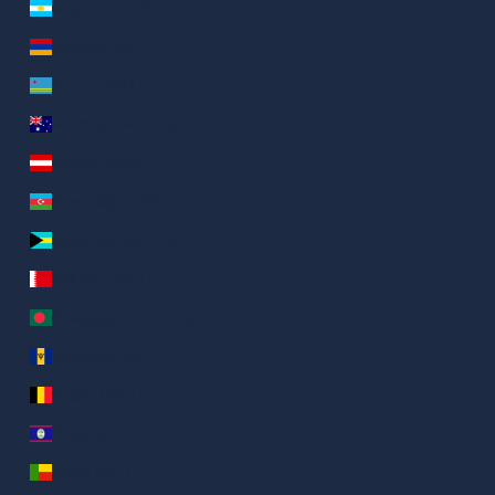
Argentina (AED د.إ)
Armenia (AED د.إ)
Aruba (AED د.إ)
Australia (AED د.إ)
Austria (AED د.إ)
Azerbaigian (AED د.إ)
Bahamas (AED د.إ)
Bahrein (AED د.إ)
Bangladesh (AED د.إ)
Barbados (AED د.إ)
Belgio (AED د.إ)
Belize (AED د.إ)
Benin (AED د.إ)