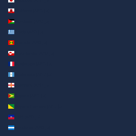
Giappone (AED د.إ)
Gibilterra (AED د.إ)
Giordania (AED د.إ)
Grecia (AED د.إ)
Grenada (AED د.إ)
Groenlandia (AED د.إ)
Guadalupa (AED د.إ)
Guatemala (AED د.إ)
Guernsey (AED د.إ)
Guyana (AED د.إ)
Guyana francese (AED د.إ)
Haiti (AED د.إ)
Honduras (AED د.إ)