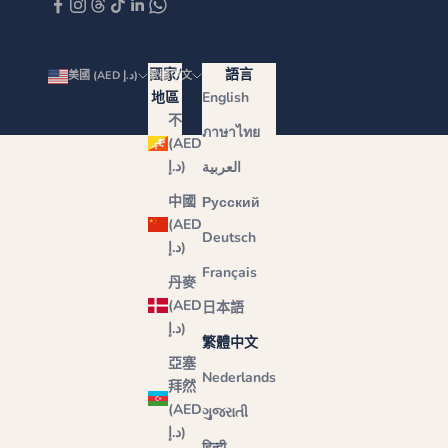
國家/
語言
美國 (AED د.إ)
繁體中文
地區
English
不丹
ภาษาไทย
(AED
د.إ)
العربية
中國
Русский
(AED
Deutsch
د.إ)
Français
丹麥
(AED
日本語
د.إ)
繁體中文
亞塞
Nederlands
拜然
(AED
ગુજરાતી
د.إ)
हिन्दी