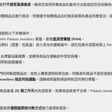
，我們
不接受直接換貨
。確保您收到所需商品的最快方法是退回您目前擁有
ery 實體精品店進行換貨，但需遵守相應精品店的換貨政策和產品供應情況。請聯絡您
則請按照以下步驟操作：
Palaces Jewellery 客服，索取
退貨授權號 (RAN)
。
資料（證書、包裝盒）放入安全的運輸箱中。請在包裝內清楚地寫上 RA
。此標籤涵蓋運費，並確保商品在運輸途中受到保護。
證明和追蹤編號。
們的阿聯酋精品店，並附上購買證明和原包裝。阿聯酋的商品不接受透過
 Jewellery 指定的投遞點
。請聯絡客服取得說明和您的預付標籤。
商品後
五 (5) 個工作天
內完成檢查。如果商品檢查不合格，Palaces Je
退款將
僅透過原始付款方式
進行處理和發放。