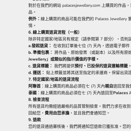
對於在我們的網站 palacesjewellery.com 上購買的作品
品。
例外：
線上購買的商品可能在我們的 Palaces Jewell
情。
6. 線上購買退貨流程（一般）
除非特定國家/地區另有規定（請參閱第 7 部分），否
a.發起退貨：
在收到訂單後七位 (7) 天內，透過電子郵件 info 
b. 準備包裹：
將作品、原始發票（或副本）以及所有原始
Jewellery」或類似的指示價值的字樣。
c. 退貨標籤：
我們將提供
預付、已投保的退貨運輸標籤
d. 運送：
貼上標籤並將其送至指定的承運商。保留出貨
7. 特定國家/地區的退貨流程
阿聯酋
：線上購買的商品必須在七 (7) 天內
親自
退回至我
泰國
：線上購買的商品必須在七 (7) 天內退回至
Palaces
8. 檢查流程
所有退貨均需經過嚴格的品質管制檢查。我們力求在收到
回給您，
費用由您承擔
，並且我們會通知您。
9. 退款
您的退貨通過審核後，我們將通知您退款已獲批准。您的