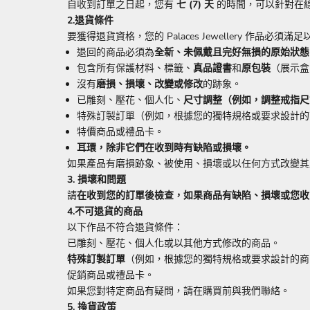
自收到訂單之日起，您有
七 (7) 天
的時間，可以針對在
2.退貨條件
要獲得退貨資格，您的 Palaces Jewellery 作品必須滿
退回的商品必須為
全新、未佩戴且完好無損的原始狀態
包含所有保護材料、標籤、
真品證書
和
原包裝
（展示盒
沒有
磨損、損壞、改變或修改
的跡象。
已雕刻、壓花、個人化、
尺寸調整（例如，調整戒指尺
特殊訂製訂單（例如，根據您的獨特規格或要求設計的
特價商品或禮品卡。
耳環，除非它們在收到時有缺陷或損壞。
如果產品有磨損跡象、被使用、損壞或以任何方式改變其原始狀態
3. 損壞和問題
請
在收到您的訂單後檢查，如果商品有缺陷、損壞或您收
4.不可退貨的商品
以下作品不符合退貨條件：
已雕刻、壓花、個人化或以其他方式修改的商品。
特殊訂製訂單
（例如，根據您的獨特規格或要求設計的商
促銷商品或禮品卡。
如果您對特定商品有疑問，請在購買前與我們聯絡。
5. 換貨政策