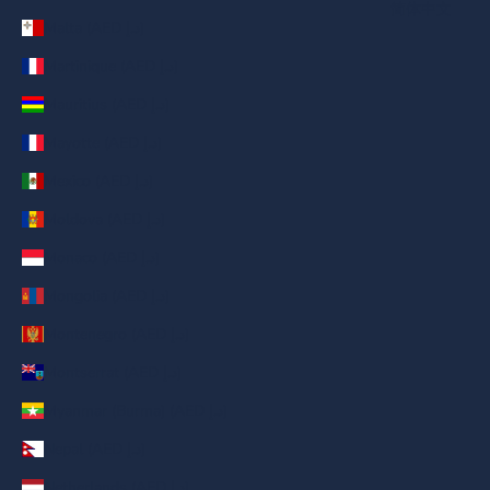
简体中文
Malta (AED د.إ)
Martinique (AED د.إ)
Mauritius (AED د.إ)
Mayotte (AED د.إ)
Mexico (AED د.إ)
Moldova (AED د.إ)
Monaco (AED د.إ)
Mongolia (AED د.إ)
Montenegro (AED د.إ)
Montserrat (AED د.إ)
Myanmar (Burma) (AED د.إ)
Nepal (AED د.إ)
Netherlands (AED د.إ)