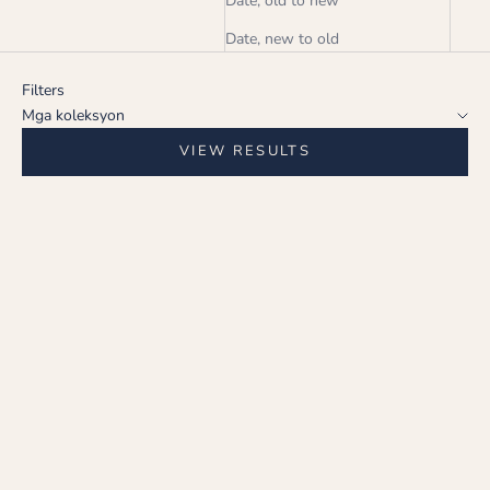
Date, old to new
Date, new to old
Filters
Mga koleksyon
VIEW RESULTS
Choose options
Choose options
DIAMOND KWINTAS
MIDNIGHT HEART NECKLACE