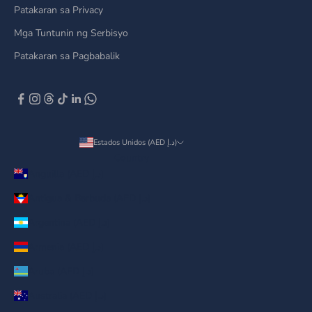
Patakaran sa Privacy
Mga Tuntunin ng Serbisyo
Patakaran sa Pagbabalik
Estados Unidos (AED د.إ)
Country
Anguilla (AED د.إ)
Antigua & Barbuda (AED د.إ)
Argentina (AED د.إ)
Armenia (AED د.إ)
Aruba (AED د.إ)
Australia (AED د.إ)