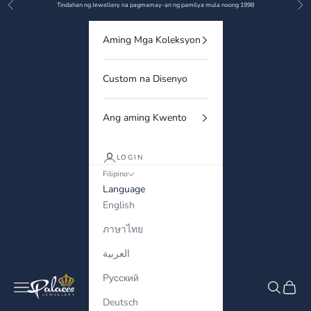
Previous
Nex
Skip to content
Tindahan ng Jewellery na pagmamay-ari ng pamilya mula noong 1998
Aming Mga Koleksyon
Custom na Disenyo
Ang aming Kwento
LOGIN
Filipino
Language
English
ภาษาไทย
العربية
Русский
Palaces Jewellery
Navigation menu
Search
Cart
Deutsch