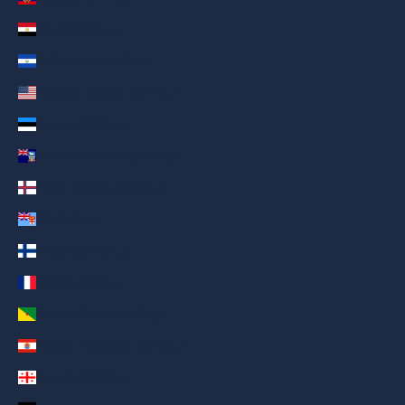
Egypt (AED د.إ)
El Salvador (AED د.إ)
Estados Unidos (AED د.إ)
Estonia (AED د.إ)
Falkland Islands (AED د.إ)
Faroe Islands (AED د.إ)
Fiji (AED د.إ)
Finland (AED د.إ)
France (AED د.إ)
French Guiana (AED د.إ)
French Polynesia (AED د.إ)
Georgia (AED د.إ)