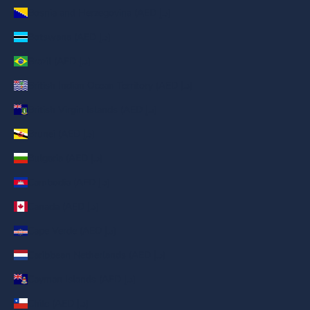
Bosnia and Herzegovina (AED د.إ)
Botswana (AED د.إ)
Brazil (AED د.إ)
British Indian Ocean Territory (AED د.إ)
British Virgin Islands (AED د.إ)
Brunei (AED د.إ)
Bulgaria (AED د.إ)
Cambodia (AED د.إ)
Canada (AED د.إ)
Cape Verde (AED د.إ)
Caribbean Netherlands (AED د.إ)
Cayman Islands (AED د.إ)
Chile (AED د.إ)