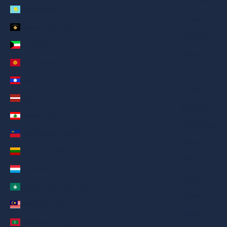
ภาษาไทย
Kazakhstan (AED د.إ)
العربية
Kosovo (AED د.إ)
Русский
Kuwait (AED د.إ)
Deutsch
Kyrgyzstan (AED د.إ)
Français
Laos (AED د.إ)
日本語
Latvia (AED د.إ)
繁體中文
Lebanon (AED د.إ)
Nederlands
Liechtenstein (AED د.إ)
ગુજરાતી
Lithuania (AED د.إ)
हिन्दी
Luxembourg (AED د.إ)
Italiano
Macau SAR China (AED د.إ)
Español
Malaysia (AED د.إ)
Filipino
Maldives (AED د.إ)