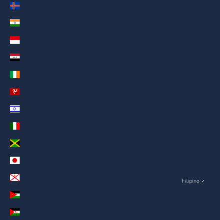
Iceland (AED د.إ)
India (AED د.إ)
Indonesia (AED د.إ)
Iraq (AED د.إ)
Ireland (AED د.إ)
Isle of Man (AED د.إ)
Israel (AED د.إ)
Italy (AED د.إ)
Jamaica (AED د.إ)
Japan (AED د.إ)
Jersey (AED د.إ)
Filipino
Language
Jordan (AED د.إ)
English
Kanlurang Sahara (AED د.إ)