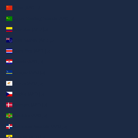
China (AED د.إ)
Cocos (Keeling) Islands (AED د.إ)
Colombia (AED د.إ)
Cook Islands (AED د.إ)
Costa Rica (AED د.إ)
Croatia (AED د.إ)
Curaçao (AED د.إ)
Cyprus (AED د.إ)
Czechia (AED د.إ)
Denmark (AED د.إ)
Dominica (AED د.إ)
Dominican Republic (AED د.إ)
Ecuador (AED د.إ)