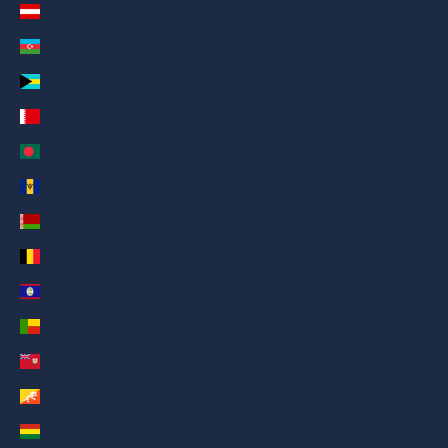
Austria (AED د.إ)
Azerbaijan (AED د.إ)
Bahamas (AED د.إ)
Bahrain (AED د.إ)
Bangladesh (AED د.إ)
Barbados (AED د.إ)
Belarus (AED د.إ)
Belgium (AED د.إ)
Belize (AED د.إ)
Benin (AED د.إ)
Bermuda (AED د.إ)
Bhutan (AED د.إ)
Bolivia (AED د.إ)