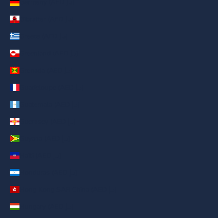
Germany (AED د.إ)
Gibraltar (AED د.إ)
Greece (AED د.إ)
Greenland (AED د.إ)
Grenada (AED د.إ)
Guadeloupe (AED د.إ)
Guatemala (AED د.إ)
Guernsey (AED د.إ)
Guyana (AED د.إ)
Haiti (AED د.إ)
Honduras (AED د.إ)
Hong Kong SAR China (AED د.إ)
Hungary (AED د.إ)