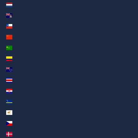
Caribbean Netherlands (AED د.إ)
Cayman Islands (AED د.إ)
Chile (AED د.إ)
China (AED د.إ)
Cocos (Keeling) Islands (AED د.إ)
Colombia (AED د.إ)
Cook Islands (AED د.إ)
Costa Rica (AED د.إ)
Croatia (AED د.إ)
Curaçao (AED د.إ)
Cyprus (AED د.إ)
Czechia (AED د.إ)
Denmark (AED د.إ)