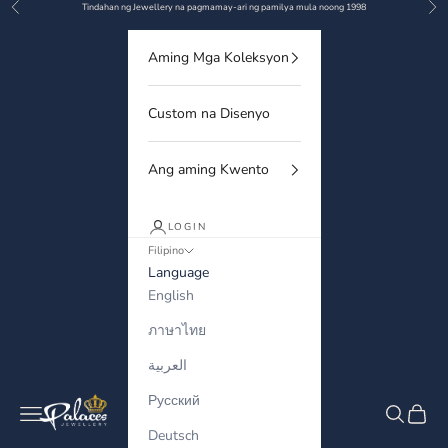
Previous
Nex
Skip to content
Tindahan ng Jewellery na pagmamay-ari ng pamilya mula noong 1998
Aming Mga Koleksyon
Custom na Disenyo
Ang aming Kwento
LOGIN
Filipino
Language
English
ภาษาไทย
العربية
Русский
Palaces Jewellery
Navigation menu
Search
Cart
Deutsch