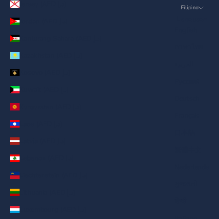
Jersey (AED د.إ)
Filipino
Language
Jordan (AED د.إ)
English
Kanlurang Sahara (AED د.إ)
ภาษาไทย
Kazakhstan (AED د.إ)
العربية
Kosovo (AED د.إ)
Русский
Kuwait (AED د.إ)
Deutsch
Kyrgyzstan (AED د.إ)
Français
Laos (AED د.إ)
日本語
Latvia (AED د.إ)
繁體中文
Lebanon (AED د.إ)
Nederlands
Liechtenstein (AED د.إ)
ગુજરાતી
Lithuania (AED د.إ)
हिन्दी
Luxembourg (AED د.إ)
Italiano