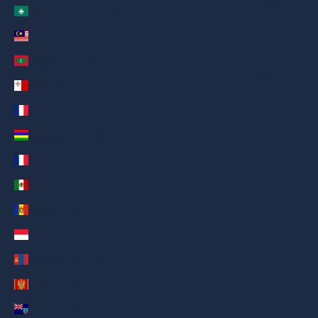
Macau SAR China (AED د.إ)
Español
Malaysia (AED د.إ)
Filipino
Maldives (AED د.إ)
简体中文
Malta (AED د.إ)
Martinique (AED د.إ)
Mauritius (AED د.إ)
Mayotte (AED د.إ)
Mexico (AED د.إ)
Moldova (AED د.إ)
Monaco (AED د.إ)
Mongolia (AED د.إ)
Montenegro (AED د.إ)
Montserrat (AED د.إ)