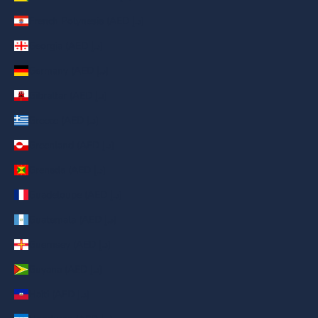
French Polynesia (AED د.إ)
Georgia (AED د.إ)
Germany (AED د.إ)
Gibraltar (AED د.إ)
Greece (AED د.إ)
Greenland (AED د.إ)
Grenada (AED د.إ)
Guadeloupe (AED د.إ)
Guatemala (AED د.إ)
Guernsey (AED د.إ)
Guyana (AED د.إ)
Haiti (AED د.إ)