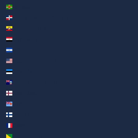
Dominica (AED د.إ)
Dominican Republic (AED د.إ)
Ecuador (AED د.إ)
Egypt (AED د.إ)
El Salvador (AED د.إ)
Estados Unidos (AED د.إ)
Estonia (AED د.إ)
Falkland Islands (AED د.إ)
Faroe Islands (AED د.إ)
Fiji (AED د.إ)
Finland (AED د.إ)
France (AED د.إ)
French Guiana (AED د.إ)