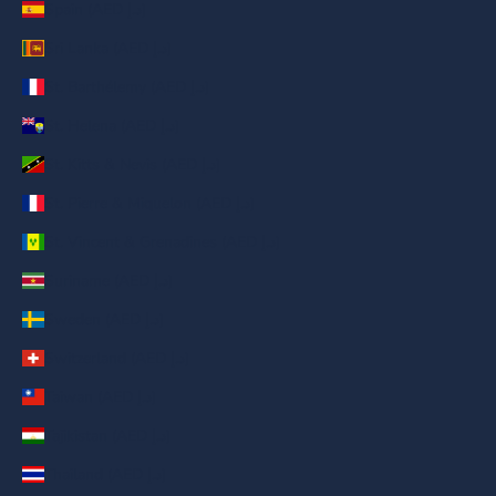
Spain (AED د.إ)
Sri Lanka (AED د.إ)
St. Barthélemy (AED د.إ)
St. Helena (AED د.إ)
St. Kitts & Nevis (AED د.إ)
St. Pierre & Miquelon (AED د.إ)
St. Vincent & Grenadines (AED د.إ)
Suriname (AED د.إ)
Sweden (AED د.إ)
Switzerland (AED د.إ)
Taiwan (AED د.إ)
Tajikistan (AED د.إ)
Thailand (AED د.إ)