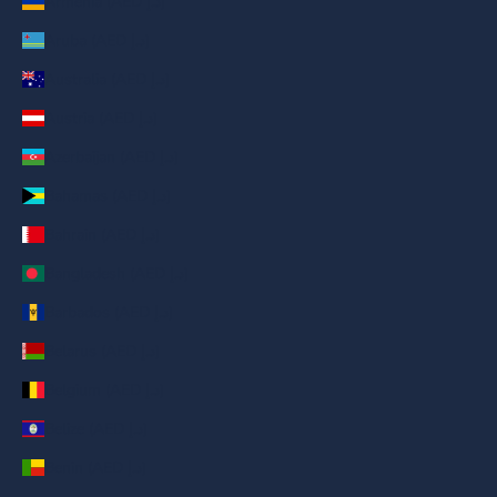
Armenia (AED د.إ)
Aruba (AED د.إ)
Australia (AED د.إ)
Austria (AED د.إ)
Azerbaijan (AED د.إ)
Bahamas (AED د.إ)
Bahrain (AED د.إ)
Bangladesh (AED د.إ)
Barbados (AED د.إ)
Belarus (AED د.إ)
Belgium (AED د.إ)
Belize (AED د.إ)
Benin (AED د.إ)