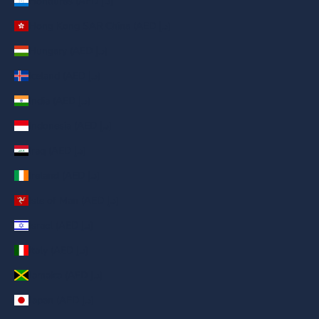
Honduras (AED د.إ)
Hong Kong SAR China (AED د.إ)
Hungary (AED د.إ)
Iceland (AED د.إ)
India (AED د.إ)
Indonesia (AED د.إ)
Iraq (AED د.إ)
Ireland (AED د.إ)
Isle of Man (AED د.إ)
Israel (AED د.إ)
Italy (AED د.إ)
Jamaica (AED د.إ)
Japan (AED د.إ)