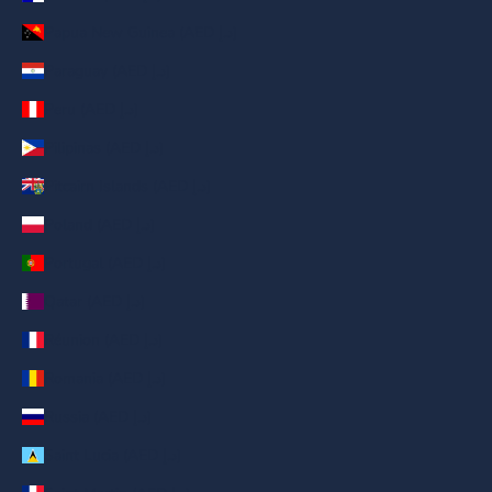
Papua New Guinea (AED د.إ)
Paraguay (AED د.إ)
Peru (AED د.إ)
Pilipinas (AED د.إ)
Pitcairn Islands (AED د.إ)
Poland (AED د.إ)
Portugal (AED د.إ)
Qatar (AED د.إ)
Réunion (AED د.إ)
Romania (AED د.إ)
Russia (AED د.إ)
Saint Lucia (AED د.إ)