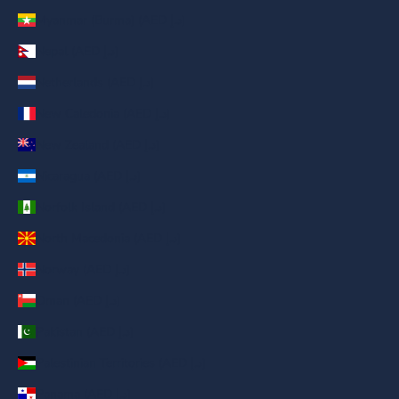
Myanmar (Burma) (AED د.إ)
Nepal (AED د.إ)
Netherlands (AED د.إ)
New Caledonia (AED د.إ)
New Zealand (AED د.إ)
Nicaragua (AED د.إ)
Norfolk Island (AED د.إ)
North Macedonia (AED د.إ)
Norway (AED د.إ)
Oman (AED د.إ)
Pakistan (AED د.إ)
Palestinian Territories (AED د.إ)
Panama (AED د.إ)