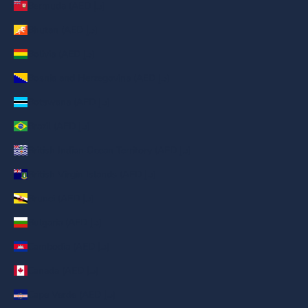
Bermuda (AED د.إ)
Bhutan (AED د.إ)
Bolivia (AED د.إ)
Bosnia and Herzegovina (AED د.إ)
Botswana (AED د.إ)
Brazil (AED د.إ)
British Indian Ocean Territory (AED د.إ)
British Virgin Islands (AED د.إ)
Brunei (AED د.إ)
Bulgaria (AED د.إ)
Cambodia (AED د.إ)
Canada (AED د.إ)
Cape Verde (AED د.إ)