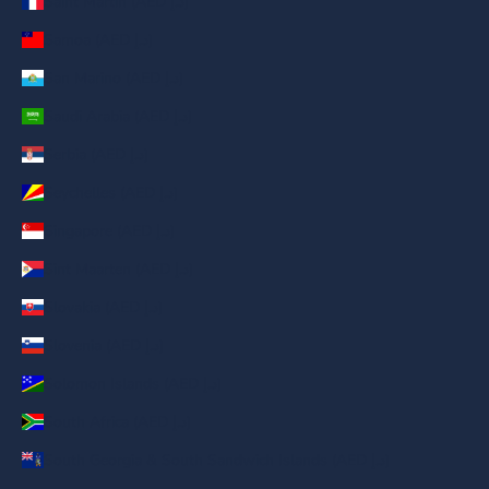
Saint Martin (AED د.إ)
Samoa (AED د.إ)
San Marino (AED د.إ)
Saudi Arabia (AED د.إ)
Serbia (AED د.إ)
Seychelles (AED د.إ)
Singapore (AED د.إ)
Sint Maarten (AED د.إ)
Slovakia (AED د.إ)
Slovenia (AED د.إ)
Solomon Islands (AED د.إ)
South Africa (AED د.إ)
South Georgia & South Sandwich Islands (AED د.إ)