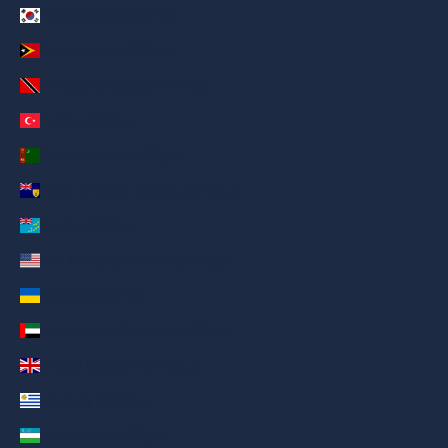
Timog Korea (AED د.إ)
Timor-Leste (AED د.إ)
Trinidad & Tobago (AED د.إ)
Turkey (AED د.إ)
Turkmenistan (AED د.إ)
Turks & Caicos Islands (AED د.إ)
Tuvalu (AED د.إ)
U.S. Outlying Islands (AED د.إ)
Ukraine (AED د.إ)
United Arab Emirates (AED د.إ)
United Kingdom (AED د.إ)
Uruguay (AED د.إ)
Uzbekistan (AED د.إ)