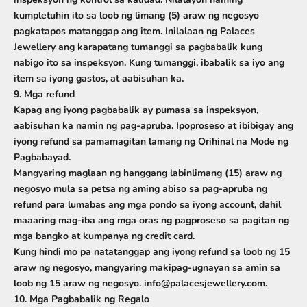
kumpletuhin ito sa loob ng
limang (5) araw ng negosyo
pagkatapos matanggap ang item. Inilalaan ng Palaces
Jewellery ang karapatang tumanggi sa pagbabalik kung
nabigo ito sa inspeksyon. Kung tumanggi, ibabalik sa iyo ang
item
sa iyong gastos
, at aabisuhan ka.
9. Mga refund
Kapag ang iyong pagbabalik ay pumasa sa inspeksyon,
aabisuhan ka namin ng pag-apruba. Ipoproseso at ibibigay ang
iyong refund
sa pamamagitan lamang ng Orihinal na Mode ng
Pagbabayad
.
Mangyaring maglaan ng hanggang
labinlimang (15) araw ng
negosyo
mula sa petsa ng aming abiso sa pag-apruba ng
refund para lumabas ang mga pondo sa iyong account, dahil
maaaring mag-iba ang mga oras ng pagproseso sa pagitan ng
mga bangko at kumpanya ng credit card.
Kung hindi mo pa natatanggap ang iyong refund sa loob ng 15
araw ng negosyo, mangyaring makipag-ugnayan sa amin sa
loob ng 15 araw ng negosyo. info@palacesjewellery.com.
10. Mga Pagbabalik ng Regalo