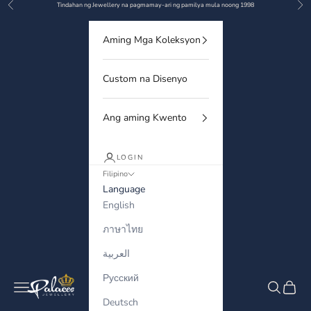
Previous
Nex
Skip to content
Tindahan ng Jewellery na pagmamay-ari ng pamilya mula noong 1998
Aming Mga Koleksyon
Custom na Disenyo
Ang aming Kwento
LOGIN
Filipino
Language
English
ภาษาไทย
العربية
Русский
Palaces Jewellery
Navigation menu
Search
Cart
Deutsch