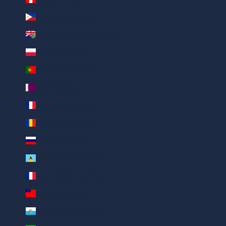
Pilipinas (AED د.إ)
Pitcairn Islands (AED د.إ)
Poland (AED د.إ)
Portugal (AED د.إ)
Qatar (AED د.إ)
Réunion (AED د.إ)
Romania (AED د.إ)
Russia (AED د.إ)
Saint Lucia (AED د.إ)
Saint Martin (AED د.إ)
Samoa (AED د.إ)
San Marino (AED د.إ)