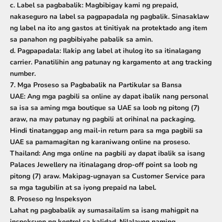
c. Label sa pagbabalik:
Magbibigay kami ng
prepaid,
nakaseguro na label sa pagpapadala ng pagbalik
. Sinasaklaw
ng label na ito ang gastos at tinitiyak na protektado ang item
sa panahon ng pagbibiyahe pabalik sa amin.
d. Pagpapadala:
Ilakip ang label at ihulog ito sa itinalagang
carrier. Panatilihin ang patunay ng kargamento at ang tracking
number.
7. Mga Proseso sa Pagbabalik na Partikular sa Bansa
UAE:
Ang mga pagbili sa online ay dapat ibalik
nang personal
sa isa sa aming mga boutique sa UAE sa loob ng pitong (7)
araw, na may patunay ng pagbili at orihinal na packaging.
Hindi tinatanggap ang mail-in return para sa mga pagbili sa
UAE sa pamamagitan ng karaniwang online na proseso.
Thailand:
Ang mga online na pagbili ay dapat ibalik sa isang
Palaces Jewellery na itinalagang drop-off point
sa loob ng
pitong (7) araw. Makipag-ugnayan sa Customer Service para
sa mga tagubilin at sa iyong prepaid na label.
8. Proseso ng Inspeksyon
Lahat ng pagbabalik ay sumasailalim sa isang mahigpit na
inspeksyon ng kontrol sa kalidad. Nilalayon naming