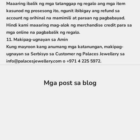
Maaaring ibalik ng mga tatanggap ng regalo ang mga item
kasunod ng prosesong ito, ngunit ibibigay ang refund sa
account ng orihinal na mamimili at paraan ng pagbabayad
.
Hindi kami maaaring mag-alok ng merchandise credit para sa
mga online na pagbabalik ng regalo.
11. Makipag-ugnayan sa Amin
Kung mayroon kang anumang mga katanungan, makipag-
ugnayan sa Serbisyo sa Customer ng Palaces Jewellery sa
info@palacesjewellery.com o
+971 4 225 5972.
Mga post sa blog