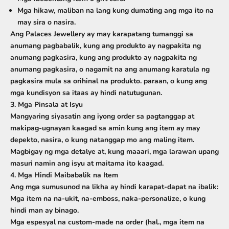
Mga hikaw, maliban na lang kung dumating ang mga ito na
may sira o nasira.
Ang Palaces Jewellery ay may karapatang tumanggi sa
anumang pagbabalik, kung ang produkto ay nagpakita ng
anumang pagkasira, kung ang produkto ay nagpakita ng
anumang pagkasira, o nagamit na ang anumang karatula ng
pagkasira mula sa orihinal na produkto. paraan, o kung ang
mga kundisyon sa itaas ay hindi natutugunan.
3. Mga Pinsala at Isyu
Mangyaring
siyasatin ang iyong order sa pagtanggap at
makipag-ugnayan kaagad sa amin
kung ang item ay may
depekto, nasira, o kung natanggap mo ang maling item.
Magbigay ng mga detalye at, kung maaari, mga larawan upang
masuri namin ang isyu at maitama ito kaagad.
4. Mga Hindi Maibabalik na Item
Ang mga sumusunod na likha ay hindi karapat-dapat na ibalik:
Mga item na na-ukit, na-emboss, naka-personalize, o kung
hindi man ay binago.
Mga espesyal na custom-made na order
(hal., mga item na