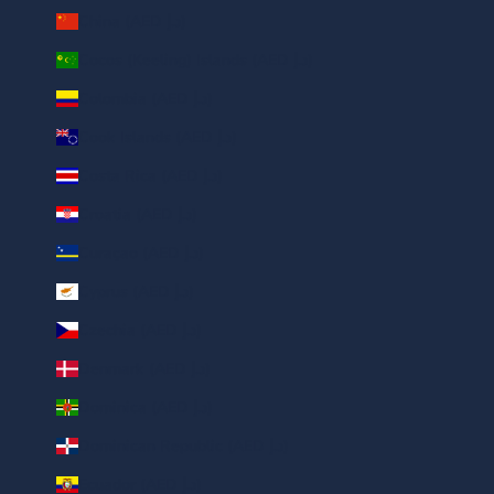
China (AED د.إ)
Cocos (Keeling) Islands (AED د.إ)
Colombia (AED د.إ)
Cook Islands (AED د.إ)
Costa Rica (AED د.إ)
Croatia (AED د.إ)
Curaçao (AED د.إ)
Cyprus (AED د.إ)
Czechia (AED د.إ)
Denmark (AED د.إ)
Dominica (AED د.إ)
Dominican Republic (AED د.إ)
Ecuador (AED د.إ)