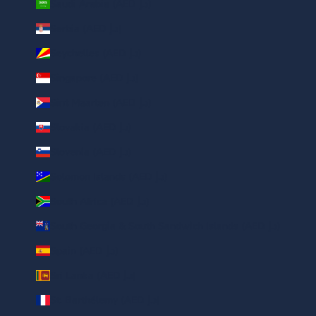
Saudi Arabia (AED د.إ)
Serbia (AED د.إ)
Seychelles (AED د.إ)
Singapore (AED د.إ)
Sint Maarten (AED د.إ)
Slovakia (AED د.إ)
Slovenia (AED د.إ)
Solomon Islands (AED د.إ)
South Africa (AED د.إ)
South Georgia & South Sandwich Islands (AED د.إ)
Spain (AED د.إ)
Sri Lanka (AED د.إ)
St. Barthélemy (AED د.إ)