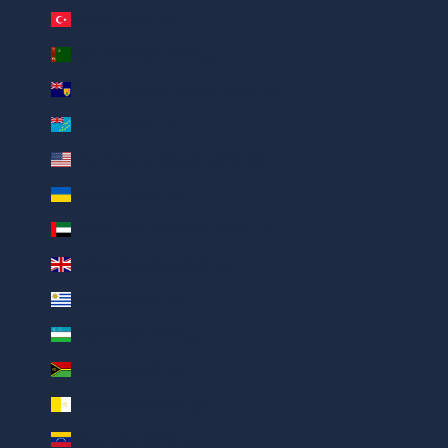
Turkey (AED د.إ)
Turkmenistan (AED د.إ)
Turks & Caicos Islands (AED د.إ)
Tuvalu (AED د.إ)
U.S. Outlying Islands (AED د.إ)
Ukraine (AED د.إ)
United Arab Emirates (AED د.إ)
United Kingdom (AED د.إ)
Uruguay (AED د.إ)
Uzbekistan (AED د.إ)
Vanuatu (AED د.إ)
Vatican City (AED د.إ)
Venezuela (AED د.إ)