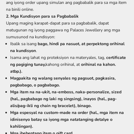
ang iyong order upang simulan ang pagbabalik para sa mga item
na binili online.
2. Mga Kundisyon para sa Pagbabalik
Upang maging karapat-dapat para sa pagbabalik, dapat
matugunan ng iyong paggawa ng Palaces Jewellery ang mga
sumusunod na kundisyon:
Ibalik sa isang
bago, hindi pa nasuot, at perpektong orihinal
na kundisyon
.
Isama ang lahat ng proteksiyon na materyales, tag,
certificate
ng pagiging tunay,
kahong orihinal, at
orihinal na kahon.
atbp.).
Magpakita ng
walang senyales ng
pagsuot, pagkasira,
pagbabago, o pagbabago
.
Mga item na na-ukit, na-emboss, naka-personalize,
sized
(hal., pagbabago ng laki ng singsing), inayos (hal., pag-
alis/pag-ikli ng chain ng bracelet),
binago.
Mga espesyal na custom-made na order (hal., mga item na
idinisenyo batay sa iyong mga natatanging detalye o
kahilingan).
Mga ibebentang item o gift card.