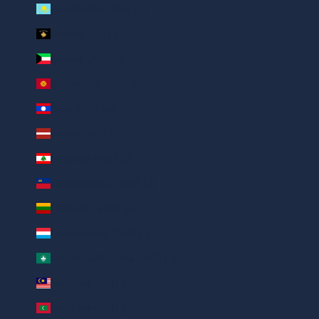
Kazakhstan (AED د.إ)
Kosovo (AED د.إ)
Kuwait (AED د.إ)
Kyrgyzstan (AED د.إ)
Laos (AED د.إ)
Latvia (AED د.إ)
Lebanon (AED د.إ)
Liechtenstein (AED د.إ)
Lithuania (AED د.إ)
Luxembourg (AED د.إ)
Macau SAR China (AED د.إ)
Malaysia (AED د.إ)
Maldives (AED د.إ)