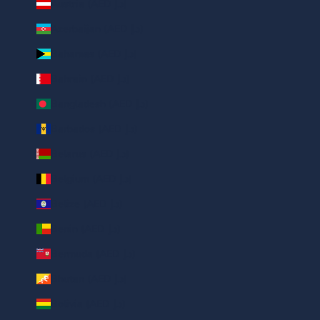
Austria (AED د.إ)
Azerbaijan (AED د.إ)
Bahamas (AED د.إ)
Bahrain (AED د.إ)
Bangladesh (AED د.إ)
Barbados (AED د.إ)
Belarus (AED د.إ)
Belgium (AED د.إ)
Belize (AED د.إ)
Benin (AED د.إ)
Bermuda (AED د.إ)
Bhutan (AED د.إ)
Bolivia (AED د.إ)