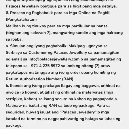
Palaces Jewellery boutique para sa higit pang mga detalye.
6. Proseso ng Pagbabalik para sa Mga Online na Pagbili
(Pangkalahatan)
Maliban kung tinukoy para sa mga partikular na bansa
(tingnan ang seksyon 7), mangyaring sundin ang mga hakbang
sa ibaba:
a. Simulan ang iyong pagbabalik:
Makipag-ugnayan sa
Serbisyo sa Customer ng Palaces Jewellery sa pamamagitan
ng email sa info@palacesjewellery.com o sa pamamagitan ng
telepono sa +971 4 225 5972 sa loob ng pitong (7) araw
pagkatapos matanggap ang iyong order upang humiling ng
Return Authorization Number (RAN)
.
b. Ihanda ang iyong package:
Ilagay ang paggawa, orihinal na
invoice (o kopya), at lahat ng orihinal na materyales (mga
sertipiko, kahon) sa isang secure na kahon ng pagpapadala.
Malinaw na isulat ang RAN sa loob ng package.
Para sa
seguridad, huwag isulat ang "Palaces Jewellery" o mga
katulad na termino na nagpapahiwatig ng halaga sa labas ng
package.