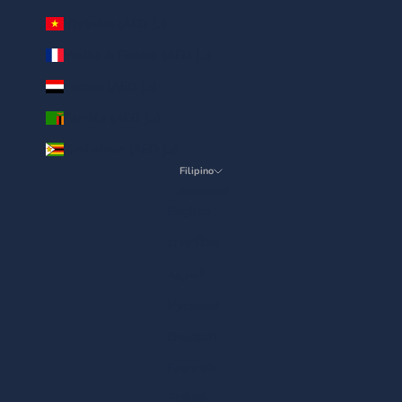
Vietnam (AED د.إ)
Wallis & Futuna (AED د.إ)
Yemen (AED د.إ)
Zambia (AED د.إ)
Zimbabwe (AED د.إ)
Filipino
Language
English
ภาษาไทย
العربية
Русский
Deutsch
Français
日本語