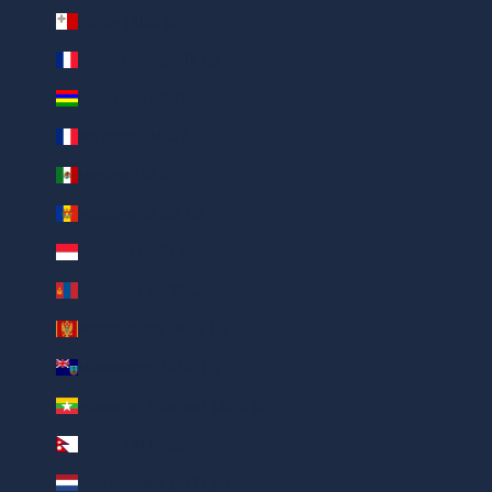
Malta (AED د.إ)
Martinique (AED د.إ)
Mauritius (AED د.إ)
Mayotte (AED د.إ)
Mexico (AED د.إ)
Moldova (AED د.إ)
Monaco (AED د.إ)
Mongolia (AED د.إ)
Montenegro (AED د.إ)
Montserrat (AED د.إ)
Myanmar (Burma) (AED د.إ)
Nepal (AED د.إ)
Netherlands (AED د.إ)