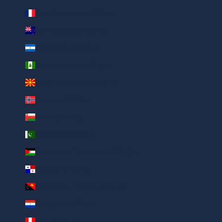
New Caledonia (AED د.إ)
New Zealand (AED د.إ)
Nicaragua (AED د.إ)
Norfolk Island (AED د.إ)
North Macedonia (AED د.إ)
Norway (AED د.إ)
Oman (AED د.إ)
Pakistan (AED د.إ)
Palestinian Territories (AED د.إ)
Panama (AED د.إ)
Papua New Guinea (AED د.إ)
Paraguay (AED د.إ)
Peru (AED د.إ)