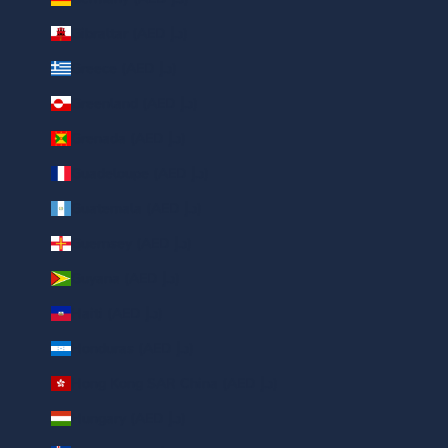
Gibraltar (AED د.إ)
Greece (AED د.إ)
Greenland (AED د.إ)
Grenada (AED د.إ)
Guadeloupe (AED د.إ)
Guatemala (AED د.إ)
Guernsey (AED د.إ)
Guyana (AED د.إ)
Haiti (AED د.إ)
Honduras (AED د.إ)
Hong Kong SAR China (AED د.إ)
Hungary (AED د.إ)