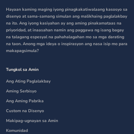
Hayaan kaming maging iyong pinagkakatiwalaang kasosyo sa
disenyo at sama-samang simulan ang malikhaing paglalakbay
na ito. Ang iyong kasiyahan ay ang aming pinakamataas na
priyoridad, at inaasahan namin ang paggawa ng isang bagay
na talagang espesyal na pahahalagahan mo sa mga darating
na taon. Anong mga ideya o inspirasyon ang nasa isip mo para
makapagsimula?
Tungkol sa Amin
Ang Ating Paglalakbay
Aming Serbisyo
Ang Aming Pabrika
Custom na Disenyo
Makipag-ugnayan sa Amin
Komunidad