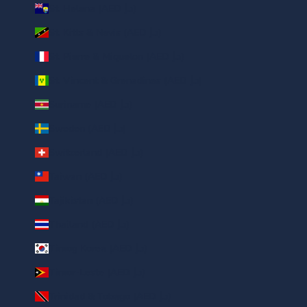
St. Helena (AED د.إ)
St. Kitts & Nevis (AED د.إ)
St. Pierre & Miquelon (AED د.إ)
St. Vincent & Grenadines (AED د.إ)
Suriname (AED د.إ)
Sweden (AED د.إ)
Switzerland (AED د.إ)
Taiwan (AED د.إ)
Tajikistan (AED د.إ)
Thailand (AED د.إ)
Timog Korea (AED د.إ)
Timor-Leste (AED د.إ)
Trinidad & Tobago (AED د.إ)