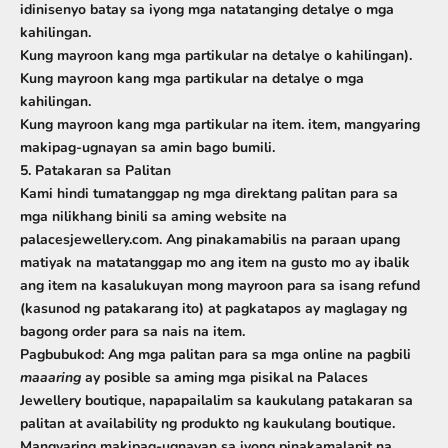
idinisenyo batay sa iyong mga natatanging detalye o mga
kahilingan.
Kung mayroon kang mga partikular na detalye o kahilingan).
Kung mayroon kang mga partikular na detalye o mga
kahilingan.
Kung mayroon kang mga partikular na item. item, mangyaring
makipag-ugnayan sa amin bago bumili.
5. Patakaran sa Palitan
Kami
hindi tumatanggap ng mga direktang palitan
para sa
mga nilikhang binili sa aming website na
palacesjewellery.com. Ang pinakamabilis na paraan upang
matiyak na matatanggap mo ang item na gusto mo ay ibalik
ang item na kasalukuyan mong mayroon para sa isang refund
(kasunod ng patakarang ito) at pagkatapos ay maglagay ng
bagong order para sa nais na item.
Pagbubukod:
Ang mga palitan para sa mga online na pagbili
maaaring
ay posible sa aming mga pisikal na Palaces
Jewellery boutique, napapailalim sa kaukulang patakaran sa
palitan at availability ng produkto ng kaukulang boutique.
Mangyaring makipag-ugnayan sa iyong pinakamalapit na