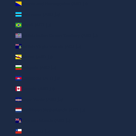
Bosnia and Herzegovina (AED د.إ)
Botswana (AED د.إ)
Brazil (AED د.إ)
British Indian Ocean Territory (AED د.إ)
British Virgin Islands (AED د.إ)
Brunei (AED د.إ)
Bulgaria (AED د.إ)
Cambodia (AED د.إ)
Canada (AED د.إ)
Cape Verde (AED د.إ)
Caribbean Netherlands (AED د.إ)
Cayman Islands (AED د.إ)
Chile (AED د.إ)