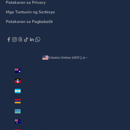
Patakaran sa Privacy
Mga Tuntunin ng Serbisyo
Patakaran sa Pagbabalik
Estados Unidos (AED د.إ)
Country
Anguilla (AED د.إ)
Antigua & Barbuda (AED د.إ)
Argentina (AED د.إ)
Armenia (AED د.إ)
Aruba (AED د.إ)
Australia (AED د.إ)