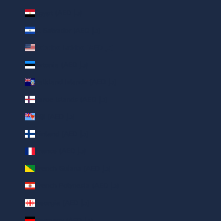
Egypt (AED د.إ)
El Salvador (AED د.إ)
Estados Unidos (AED د.إ)
Estonia (AED د.إ)
Falkland Islands (AED د.إ)
Faroe Islands (AED د.إ)
Fiji (AED د.إ)
Finland (AED د.إ)
France (AED د.إ)
French Guiana (AED د.إ)
French Polynesia (AED د.إ)
Georgia (AED د.إ)
Germany (AED د.إ)