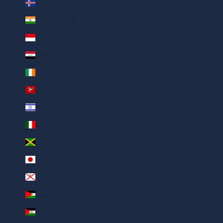
Iceland (AED د.إ)
India (AED د.إ)
Indonesia (AED د.إ)
Iraq (AED د.إ)
Ireland (AED د.إ)
Isle of Man (AED د.إ)
Israel (AED د.إ)
Italy (AED د.إ)
Jamaica (AED د.إ)
Japan (AED د.إ)
Jersey (AED د.إ)
Jordan (AED د.إ)
Kanlurang Sahara (AED د.إ)