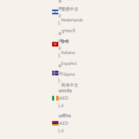
अल
सल्वाडोर
繁體中文
(AED
Nederlands
د.إ)
ગુજરાતી
आइल
ऑफ़ मैन
हिन्दी
(AED
Italiano
د.إ)
Español
आइसलैंड
(AED
Filipino
د.إ)
简体中文
आयरलैंड
(AED
د.إ)
आर्मेनिया
(AED
د.إ)