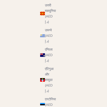
उत्तरी
मकदूनिया
(AED
د.إ)
उरूग्वे
(AED
د.إ)
एंग्विला
(AED
د.إ)
एंटिगुआ
और
बरबुडा
(AED
د.إ)
एस्टोनिया
(AED