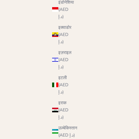
इंडोनेशिया
(AED
د.إ)
इक्वाडोर
(AED
د.إ)
इज़राइल
(AED
د.إ)
इटली
(AED
د.إ)
इराक
(AED
د.إ)
उज़्बेकिस्तान
(AED د.إ)