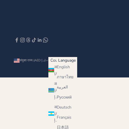
Country
Language
संयुक्त राज्य (AED د.إ)
हिन्दी
अज़रबैजान
English
(AED د.إ)
ภาษาไทย
अरूबा
العربية
(AED
د.إ)
Русский
अर्जेंटीना
Deutsch
(AED
Français
د.إ)
日本語