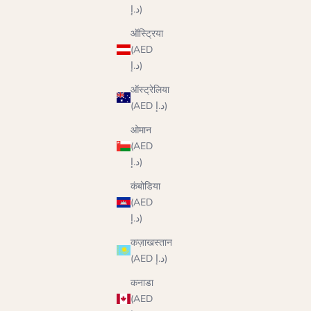
د.إ)
ऑस्ट्रिया
(AED
د.إ)
ऑस्ट्रेलिया
(AED د.إ)
ओमान
(AED
د.إ)
कंबोडिया
(AED
د.إ)
कज़ाखस्तान
(AED د.إ)
कनाडा
(AED