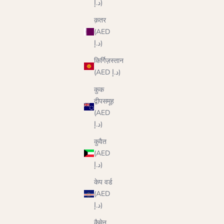
د.إ)
क़तर
(AED
د.إ)
किर्गिज़स्तान
(AED د.إ)
कुक
द्वीपसमूह
(AED
د.إ)
कुवैत
(AED
د.إ)
केप वर्ड
(AED
د.إ)
कैमेन