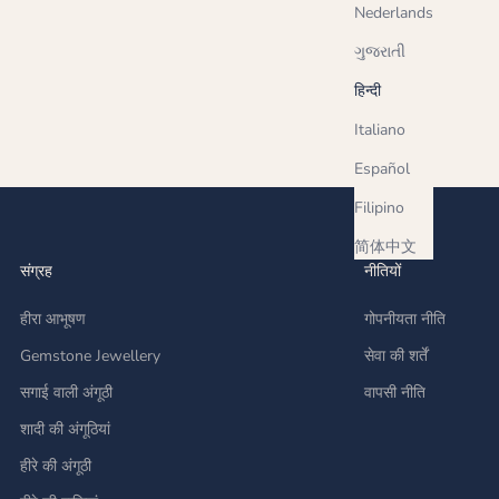
Nederlands
ગુજરાતી
हिन्दी
Italiano
Español
Filipino
简体中文
संग्रह
नीतियों
हीरा आभूषण
गोपनीयता नीति
Gemstone Jewellery
सेवा की शर्तें
सगाई वाली अंगूठी
वापसी नीति
शादी की अंगूठियां
हीरे की अंगूठी