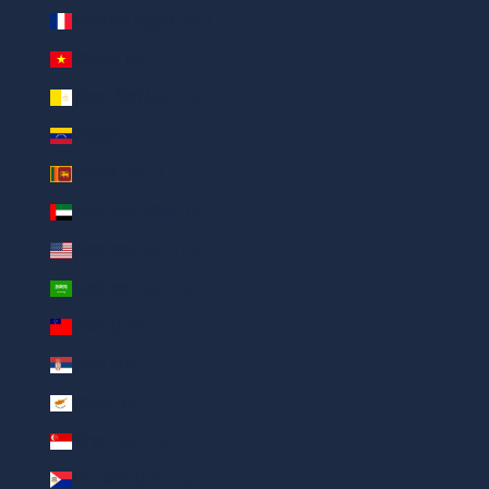
वालिस और फ़्यूचूना (AED د.إ)
वियतनाम (AED د.إ)
वेटिकन सिटी (AED د.إ)
वेनेज़ुएला (AED د.إ)
श्रीलंका (AED د.إ)
संयुक्त अरब अमीरात (AED د.إ)
संयुक्त राज्य (AED د.إ)
सऊदी अरब (AED د.إ)
समोआ (AED د.إ)
सर्बिया (AED د.إ)
साइप्रस (AED د.إ)
सिंगापुर (AED د.إ)
सिंट मार्टिन (AED د.إ)