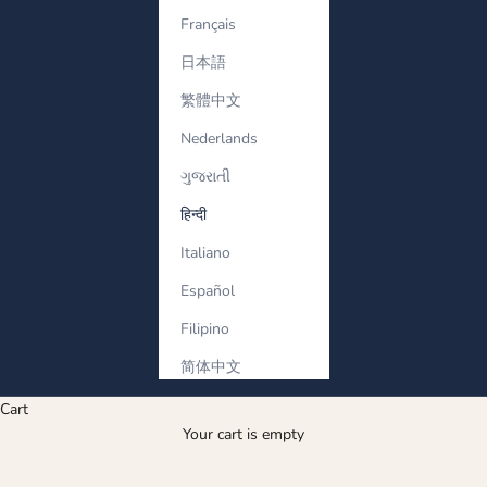
Français
日本語
繁體中文
Nederlands
ગુજરાતી
हिन्दी
Italiano
Español
Filipino
简体中文
Cart
उसका कंगन
Your cart is empty
Men’s diamond bracelets with bold design and refined style.
Strong silhouettes crafted for him.