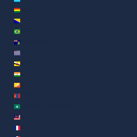
बोलीविया (AED د.إ)
बोस्निया और हर्ज़ेगोविना (AED د.إ)
ब्राज़ील (AED د.إ)
ब्रिटिश वर्जिन द्वीपसमूह (AED د.إ)
ब्रिटिश हिंद महासागरीय क्षेत्र (AED د.إ)
ब्रूनेई (AED د.إ)
भारत (AED د.إ)
भूटान (AED د.إ)
मंगोलिया (AED د.إ)
मकाऊ (विशेष प्रशासनिक क्षेत्र चीन) (AED د.إ)
मलेशिया (AED د.إ)
मायोते (AED د.إ)