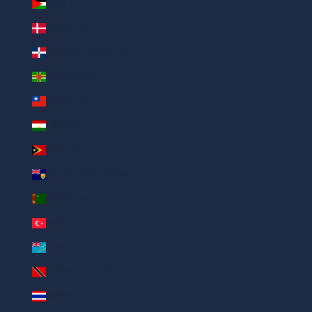
जॉर्डन (AED د.إ)
डेनमार्क (AED د.إ)
डोमिनिकन गणराज्य (AED د.إ)
डोमिनिका (AED د.إ)
ताइवान (AED د.إ)
ताज़िकिस्तान (AED د.إ)
तिमोर-लेस्त (AED د.إ)
तुर्क और कैकोज़ द्वीपसमूह (AED د.إ)
तुर्कमेनिस्तान (AED د.إ)
तुर्की (AED د.إ)
तुवालू (AED د.إ)
त्रिनिदाद और टोबैगो (AED د.إ)
थाईलैंड (AED د.إ)