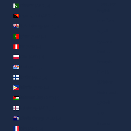
Language
पाकिस्तान (AED د.إ)
English
पापुआ न्यू गिनी (AED د.إ)
ภาษาไทย
पिटकैर्न द्वीपसमूह (AED د.إ)
العربية
पुर्तगाल (AED د.إ)
Русский
पेरू (AED د.إ)
Deutsch
पोलैंड (AED د.إ)
Français
फ़िजी (AED د.إ)
日本語
फ़िनलैंड (AED د.إ)
繁體中文
फ़िलिपींस (AED د.إ)
Nederlands
फ़िलिस्तीनी क्षेत्र (AED د.إ)
ગુજરાતી
फ़ेरो द्वीपसमूह (AED د.إ)
हिन्दी
फ़ॉकलैंड द्वीपसमूह (AED د.إ)
Italiano
फ़्रांस (AED د.إ)