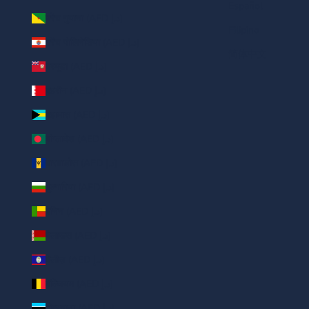
Español
फ़्रेंच गुयाना (AED د.إ)
Filipino
फ़्रेंच पोलिनेशिया (AED د.إ)
简体中文
बरमूडा (AED د.إ)
बहरीन (AED د.إ)
बहामास (AED د.إ)
बांग्लादेश (AED د.إ)
बारबाडोस (AED د.إ)
बुल्गारिया (AED د.إ)
बेनिन (AED د.إ)
बेलारूस (AED د.إ)
बेलीज़ (AED د.إ)
बेल्जियम (AED د.إ)
बोत्स्वाना (AED د.إ)