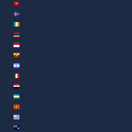
आइल ऑफ़ मैन (AED د.إ)
आइसलैंड (AED د.إ)
आयरलैंड (AED د.إ)
आर्मेनिया (AED د.إ)
इंडोनेशिया (AED د.إ)
इक्वाडोर (AED د.إ)
इज़राइल (AED د.إ)
इटली (AED د.إ)
इराक (AED د.إ)
उज़्बेकिस्तान (AED د.إ)
उत्तरी मकदूनिया (AED د.إ)
उरूग्वे (AED د.إ)
एंग्विला (AED د.إ)