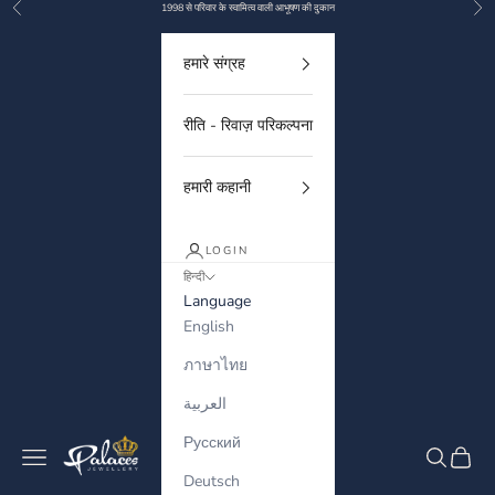
Previous
Nex
Skip to content
1998 से परिवार के स्वामित्व वाली आभूषण की दुकान
हमारे संग्रह
रीति - रिवाज़ परिकल्पना
हमारी कहानी
LOGIN
हिन्दी
Language
English
ภาษาไทย
العربية
Русский
Palaces Jewellery
Navigation menu
Search
Cart
Deutsch