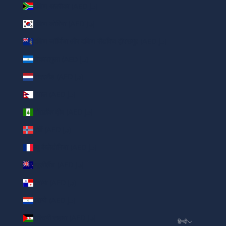
दक्षिण अफ़्रीका (AED د.إ)
दक्षिण कोरिया (AED د.إ)
दक्षिण जॉर्जिया और दक्षिण सैंडविच द्वीपसमूह (AED د.إ)
निकारागुआ (AED د.إ)
नीदरलैंड (AED د.إ)
नेपाल (AED د.إ)
नॉरफ़ॉक द्वीप (AED د.إ)
नॉर्वे (AED د.إ)
न्यू कैलेडोनिया (AED د.إ)
न्यूज़ीलैंड (AED د.إ)
पनामा (AED د.إ)
पराग्वे (AED د.إ)
पश्चिमी सहारा (AED د.إ)
हिन्दी