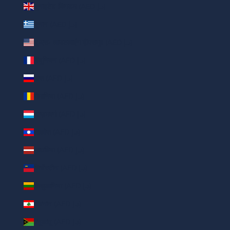
यूनाइटेड किंगडम (AED د.إ)
यूनान (AED د.إ)
यू॰एस॰ आउटलाइंग द्वीपसमूह (AED د.إ)
रियूनियन (AED د.إ)
रूस (AED د.إ)
रोमानिया (AED د.إ)
लग्ज़मबर्ग (AED د.إ)
लाओस (AED د.إ)
लातविया (AED د.إ)
लिचेंस्टीन (AED د.إ)
लिथुआनिया (AED د.إ)
लेबनान (AED د.إ)
वनुआतू (AED د.إ)