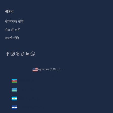
नीतियों
गोपनीयता नीति
सेवा की शर्तें
वापसी नीति
संयुक्त राज्य (AED د.إ)
Country
अज़रबैजान (AED د.إ)
अरूबा (AED د.إ)
अर्जेंटीना (AED د.إ)
अल सल्वाडोर (AED د.إ)