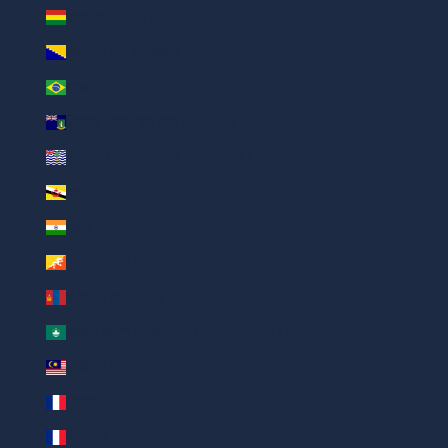
बोलीविया (AED د.إ)
बोस्निया और हर्ज़ेगोविना (AED د.إ)
ब्राज़ील (AED د.إ)
ब्रिटिश वर्जिन द्वीपसमूह (AED د.إ)
ब्रिटिश हिंद महासागरीय क्षेत्र (AED د.إ)
ब्रूनेई (AED د.إ)
भारत (AED د.إ)
भूटान (AED د.إ)
मंगोलिया (AED د.إ)
मकाऊ (विशेष प्रशासनिक क्षेत्र चीन) (AED د.إ)
मलेशिया (AED د.إ)
मायोते (AED د.إ)
मार्टीनिक (AED د.إ)