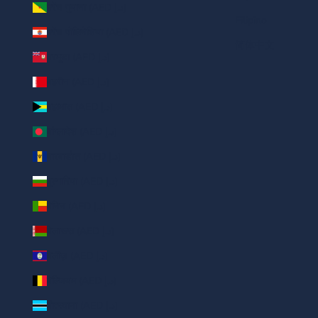
फ़्रेंच गुयाना (AED د.إ)
Filipino
फ़्रेंच पोलिनेशिया (AED د.إ)
简体中文
बरमूडा (AED د.إ)
बहरीन (AED د.إ)
बहामास (AED د.إ)
बांग्लादेश (AED د.إ)
बारबाडोस (AED د.إ)
बुल्गारिया (AED د.إ)
बेनिन (AED د.إ)
बेलारूस (AED د.إ)
बेलीज़ (AED د.إ)
बेल्जियम (AED د.إ)
बोत्स्वाना (AED د.إ)