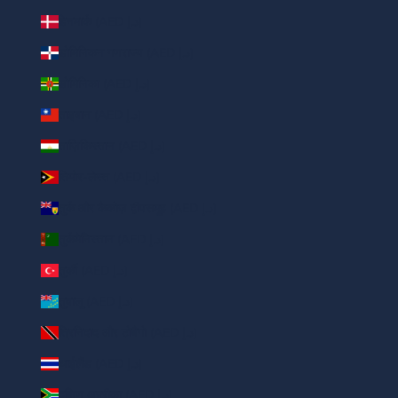
डेनमार्क (AED د.إ)
डोमिनिकन गणराज्य (AED د.إ)
डोमिनिका (AED د.إ)
ताइवान (AED د.إ)
ताज़िकिस्तान (AED د.إ)
तिमोर-लेस्त (AED د.إ)
तुर्क और कैकोज़ द्वीपसमूह (AED د.إ)
तुर्कमेनिस्तान (AED د.إ)
तुर्की (AED د.إ)
तुवालू (AED د.إ)
त्रिनिदाद और टोबैगो (AED د.إ)
थाईलैंड (AED د.إ)
दक्षिण अफ़्रीका (AED د.إ)