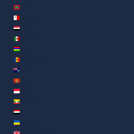
मालदीव (AED د.إ)
माल्टा (AED د.إ)
मिस्र (AED د.إ)
मैक्सिको (AED د.إ)
मॉरीशस (AED د.إ)
मॉल्डोवा (AED د.إ)
मोंटसेरात (AED د.إ)
मोंटेनेग्रो (AED د.إ)
मोनाको (AED د.إ)
म्यांमार (बर्मा) (AED د.إ)
यमन (AED د.إ)
यूक्रेन (AED د.إ)
यूनाइटेड किंगडम (AED د.إ)