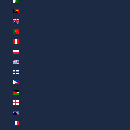
पाकिस्तान (AED د.إ)
English
पापुआ न्यू गिनी (AED د.إ)
ภาษาไทย
पिटकैर्न द्वीपसमूह (AED د.إ)
العربية
पुर्तगाल (AED د.إ)
Русский
पेरू (AED د.إ)
Deutsch
पोलैंड (AED د.إ)
Français
फ़िजी (AED د.إ)
日本語
फ़िनलैंड (AED د.إ)
繁體中文
फ़िलिपींस (AED د.إ)
Nederlands
फ़िलिस्तीनी क्षेत्र (AED د.إ)
ગુજરાતી
फ़ेरो द्वीपसमूह (AED د.إ)
हिन्दी
फ़ॉकलैंड द्वीपसमूह (AED د.إ)
Italiano
फ़्रांस (AED د.إ)
Español