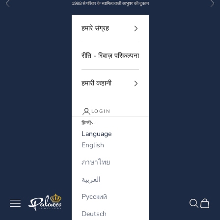
Previous
Nex
Skip to content
1998 से परिवार के स्वामित्व वाली आभूषण की दुकान
हमारे संग्रह
रीति - रिवाज़ परिकल्पना
हमारी कहानी
LOGIN
हिन्दी
Language
English
ภาษาไทย
العربية
Русский
Palaces Jewellery
Navigation menu
Search
Cart
Deutsch