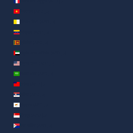
वालिस और फ़्यूचूना (AED د.إ)
वियतनाम (AED د.إ)
वेटिकन सिटी (AED د.إ)
वेनेज़ुएला (AED د.إ)
श्रीलंका (AED د.إ)
संयुक्त अरब अमीरात (AED د.إ)
संयुक्त राज्य (AED د.إ)
सऊदी अरब (AED د.إ)
समोआ (AED د.إ)
सर्बिया (AED د.إ)
साइप्रस (AED د.إ)
सिंगापुर (AED د.إ)
सिंट मार्टिन (AED د.إ)