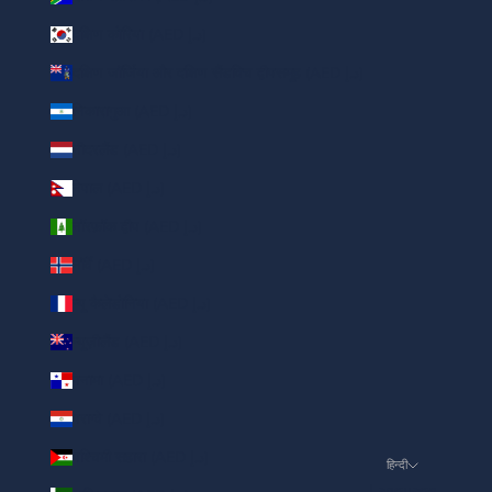
दक्षिण कोरिया (AED د.إ)
दक्षिण जॉर्जिया और दक्षिण सैंडविच द्वीपसमूह (AED د.إ)
निकारागुआ (AED د.إ)
नीदरलैंड (AED د.إ)
नेपाल (AED د.إ)
नॉरफ़ॉक द्वीप (AED د.إ)
नॉर्वे (AED د.إ)
न्यू कैलेडोनिया (AED د.إ)
न्यूज़ीलैंड (AED د.إ)
पनामा (AED د.إ)
पराग्वे (AED د.إ)
पश्चिमी सहारा (AED د.إ)
हिन्दी
Language