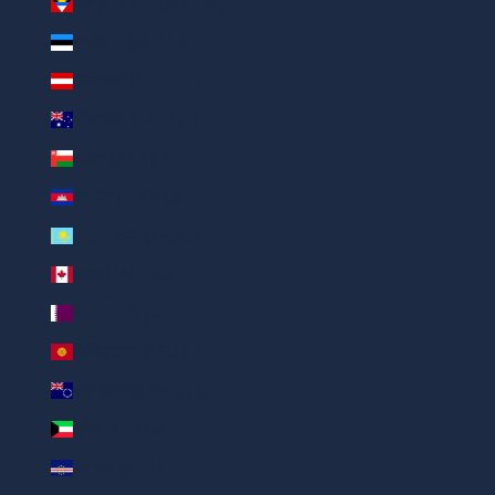
एंटिगुआ और बरबुडा (AED د.إ)
एस्टोनिया (AED د.إ)
ऑस्ट्रिया (AED د.إ)
ऑस्ट्रेलिया (AED د.إ)
ओमान (AED د.إ)
कंबोडिया (AED د.إ)
कज़ाखस्तान (AED د.إ)
कनाडा (AED د.إ)
क़तर (AED د.إ)
किर्गिज़स्तान (AED د.إ)
कुक द्वीपसमूह (AED د.إ)
कुवैत (AED د.إ)
केप वर्ड (AED د.إ)