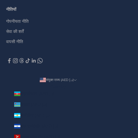
नीतियों
गोपनीयता नीति
सेवा की शर्तें
वापसी नीति
संयुक्त राज्य (AED د.إ)
Country
अज़रबैजान (AED د.إ)
अरूबा (AED د.إ)
अर्जेंटीना (AED د.إ)
अल सल्वाडोर (AED د.إ)
आइल ऑफ़ मैन (AED د.إ)