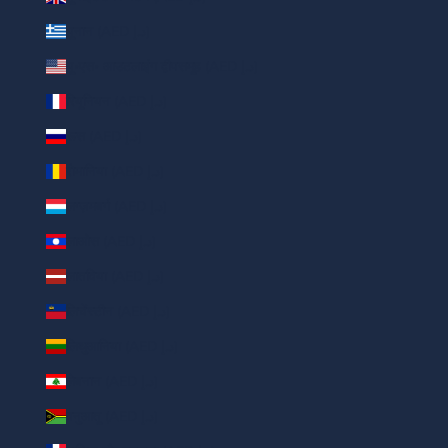
यूनान (AED د.إ)
यू॰एस॰ आउटलाइंग द्वीपसमूह (AED د.إ)
रियूनियन (AED د.إ)
रूस (AED د.إ)
रोमानिया (AED د.إ)
लग्ज़मबर्ग (AED د.إ)
लाओस (AED د.إ)
लातविया (AED د.إ)
लिचेंस्टीन (AED د.إ)
लिथुआनिया (AED د.إ)
लेबनान (AED د.إ)
वनुआतू (AED د.إ)