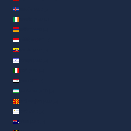
आइसलैंड (AED د.إ)
आयरलैंड (AED د.إ)
आर्मेनिया (AED د.إ)
इंडोनेशिया (AED د.إ)
इक्वाडोर (AED د.إ)
इज़राइल (AED د.إ)
इटली (AED د.إ)
इराक (AED د.إ)
उज़्बेकिस्तान (AED د.إ)
उत्तरी मकदूनिया (AED د.إ)
उरूग्वे (AED د.إ)
एंग्विला (AED د.إ)