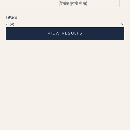
दिनांक पुरानी से नई
Filters
संग्रह
VIEW RESULTS
Choose options
Choose options
क्रिमसन एलिगेंस इयररिंग (CRIMSON
क्रिमसन एलिगेंस इयररिंग (CRIMSON
ELEGANCE EARRING)
ELEGANCE EARRING)