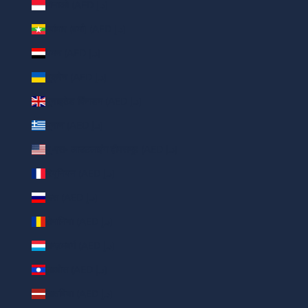
मोनाको (AED د.إ)
म्यांमार (बर्मा) (AED د.إ)
यमन (AED د.إ)
यूक्रेन (AED د.إ)
यूनाइटेड किंगडम (AED د.إ)
यूनान (AED د.إ)
यू॰एस॰ आउटलाइंग द्वीपसमूह (AED د.إ)
रियूनियन (AED د.إ)
रूस (AED د.إ)
रोमानिया (AED د.إ)
लग्ज़मबर्ग (AED د.إ)
लाओस (AED د.إ)
लातविया (AED د.إ)