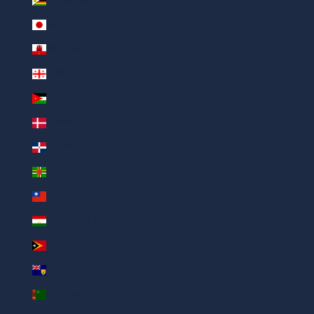
ज़िम्बाब्वे (AED د.إ)
जापान (AED د.إ)
जिब्राल्टर (AED د.إ)
जॉर्जिया (AED د.إ)
जॉर्डन (AED د.إ)
डेनमार्क (AED د.إ)
डोमिनिकन गणराज्य (AED د.إ)
डोमिनिका (AED د.إ)
ताइवान (AED د.إ)
ताज़िकिस्तान (AED د.إ)
तिमोर-लेस्त (AED د.إ)
तुर्क और कैकोज़ द्वीपसमूह (AED د.إ)
तुर्कमेनिस्तान (AED د.إ)