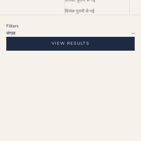
दिनांक, पुरानी से नई
दिनांक पुरानी से नई
Filters
संग्रह
VIEW RESULTS
Choose options
हेलो चूड़ी कंगन (HALO BANGLE
BRACELET)