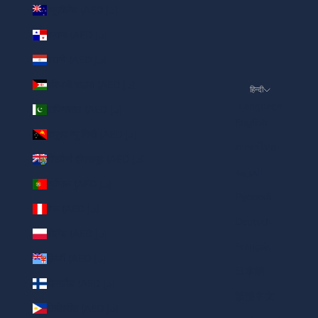
न्यूज़ीलैंड (AED د.إ)
पनामा (AED د.إ)
पराग्वे (AED د.إ)
पश्चिमी सहारा (AED د.إ)
हिन्दी
Language
पाकिस्तान (AED د.إ)
English
पापुआ न्यू गिनी (AED د.إ)
ภาษาไทย
पिटकैर्न द्वीपसमूह (AED د.إ)
العربية
पुर्तगाल (AED د.إ)
Русский
पेरू (AED د.إ)
Deutsch
पोलैंड (AED د.إ)
Français
फ़िजी (AED د.إ)
日本語
फ़िनलैंड (AED د.إ)
繁體中文
फ़िलिपींस (AED د.إ)