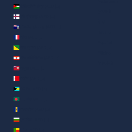
Nederlands
फ़िलिस्तीनी क्षेत्र (AED د.إ)
ગુજરાતી
फ़ेरो द्वीपसमूह (AED د.إ)
हिन्दी
फ़ॉकलैंड द्वीपसमूह (AED د.إ)
Italiano
फ़्रांस (AED د.إ)
Español
फ़्रेंच गुयाना (AED د.إ)
Filipino
फ़्रेंच पोलिनेशिया (AED د.إ)
简体中文
बरमूडा (AED د.إ)
बहरीन (AED د.إ)
बहामास (AED د.إ)
बांग्लादेश (AED د.إ)
बारबाडोस (AED د.إ)
बुल्गारिया (AED د.إ)
बेनिन (AED د.إ)