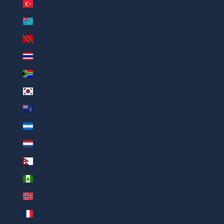
तुर्की (AED د.إ)
तुवालू (AED د.إ)
त्रिनिदाद और टोबैगो (AED د.إ)
थाईलैंड (AED د.إ)
दक्षिण अफ़्रीका (AED د.إ)
दक्षिण कोरिया (AED د.إ)
दक्षिण जॉर्जिया और दक्षिण सैंडविच द्वीपसमूह (AED د.إ)
निकारागुआ (AED د.إ)
नीदरलैंड (AED د.إ)
नेपाल (AED د.إ)
नॉरफ़ॉक द्वीप (AED د.إ)
नॉर्वे (AED د.إ)
न्यू कैलेडोनिया (AED د.إ)