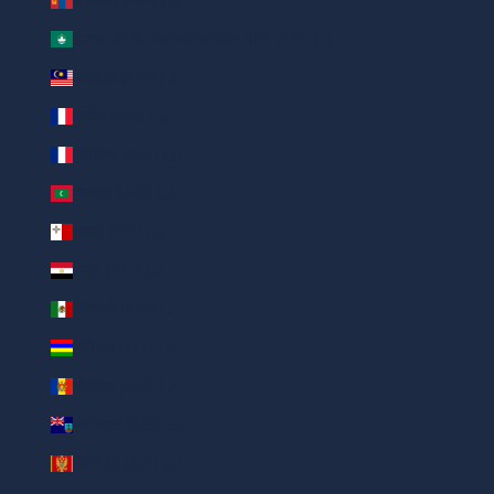
मंगोलिया (AED د.إ)
मकाऊ (विशेष प्रशासनिक क्षेत्र चीन) (AED د.إ)
मलेशिया (AED د.إ)
मायोते (AED د.إ)
मार्टीनिक (AED د.إ)
मालदीव (AED د.إ)
माल्टा (AED د.إ)
मिस्र (AED د.إ)
मैक्सिको (AED د.إ)
मॉरीशस (AED د.إ)
मॉल्डोवा (AED د.إ)
मोंटसेरात (AED د.إ)
मोंटेनेग्रो (AED د.إ)