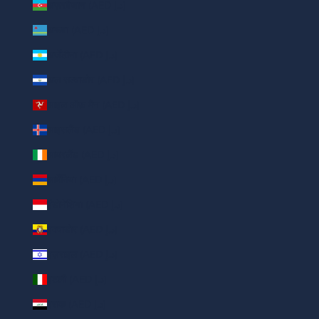
अज़रबैजान (AED د.إ)
अरूबा (AED د.إ)
अर्जेंटीना (AED د.إ)
अल सल्वाडोर (AED د.إ)
आइल ऑफ़ मैन (AED د.إ)
आइसलैंड (AED د.إ)
आयरलैंड (AED د.إ)
आर्मेनिया (AED د.إ)
इंडोनेशिया (AED د.إ)
इक्वाडोर (AED د.إ)
इज़राइल (AED د.إ)
इटली (AED د.إ)
इराक (AED د.إ)