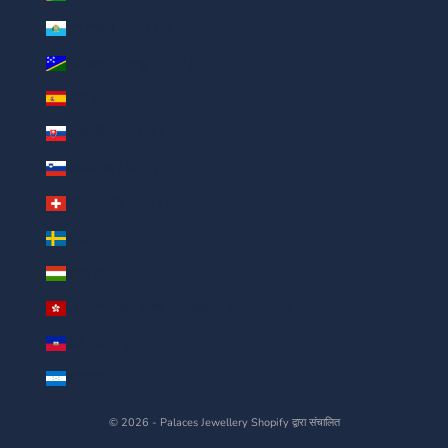
सैन मेरीनो (AED د.إ)
सोलोमन द्वीपसमूह (AED د.إ)
स्पेन (AED د.إ)
स्लोवाकिया (AED د.إ)
स्लोवेनिया (AED د.إ)
स्विट्ज़रलैंड (AED د.إ)
स्वीडन (AED د.إ)
हंगरी (AED د.إ)
हाँग काँग (चीन विशेष प्रशासनिक क्षेत्र) (AED د.إ)
हैती (AED د.إ)
होंडूरास (AED د.إ)
© 2026 - Palaces Jewellery
Shopify द्वारा संचालित