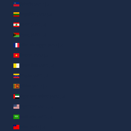
लिचेंस्टीन (AED د.إ)
लिथुआनिया (AED د.إ)
लेबनान (AED د.إ)
वनुआतू (AED د.إ)
वालिस और फ़्यूचूना (AED د.إ)
वियतनाम (AED د.إ)
वेटिकन सिटी (AED د.إ)
वेनेज़ुएला (AED د.إ)
श्रीलंका (AED د.إ)
संयुक्त अरब अमीरात (AED د.إ)
संयुक्त राज्य (AED د.إ)
सऊदी अरब (AED د.إ)
समोआ (AED د.إ)