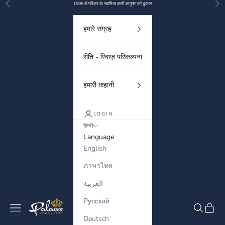
Previous
Nex
Skip to content
1998 से परिवार के स्वामित्व वाली आभूषण की दुकान
हमारे संग्रह
रीति - रिवाज़ परिकल्पना
हमारी कहानी
LOGIN
हिन्दी
Language
English
ภาษาไทย
العربية
Русский
Palaces Jewellery
Navigation menu
Search
Cart
Deutsch