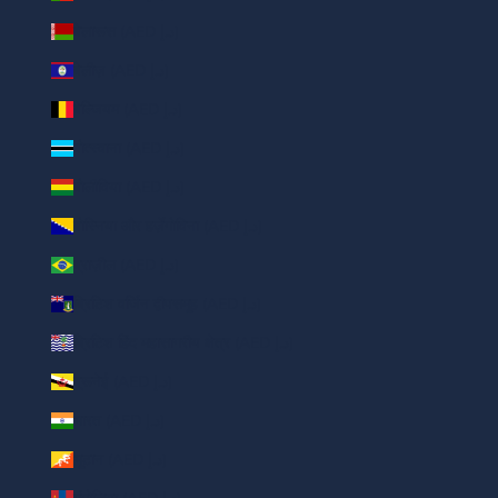
बेलारूस (AED د.إ)
बेलीज़ (AED د.إ)
बेल्जियम (AED د.إ)
बोत्स्वाना (AED د.إ)
बोलीविया (AED د.إ)
बोस्निया और हर्ज़ेगोविना (AED د.إ)
ब्राज़ील (AED د.إ)
ब्रिटिश वर्जिन द्वीपसमूह (AED د.إ)
ब्रिटिश हिंद महासागरीय क्षेत्र (AED د.إ)
ब्रूनेई (AED د.إ)
भारत (AED د.إ)
भूटान (AED د.إ)