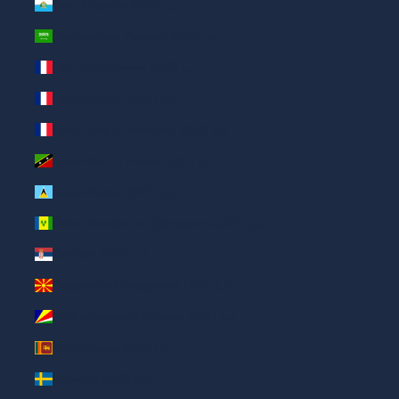
Сан-Марино (AED د.إ)
Саудовская Аравия (AED د.إ)
Сен-Бартелеми (AED د.إ)
Сен-Мартен (AED د.إ)
Сен-Пьер и Микелон (AED د.إ)
Сент-Китс и Невис (AED د.إ)
Сент-Люсия (AED د.إ)
Сент-Винсент и Гренадины (AED د.إ)
Сербия (AED د.إ)
Северная Македония (AED د.إ)
Сейшельские Острова (AED د.إ)
Шри-Ланка (AED د.إ)
Швеция (AED د.إ)