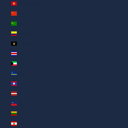
Киргизия (AED د.إ)
Китай (AED د.إ)
Кокосовые о-ва (AED د.إ)
Колумбия (AED د.إ)
Косово (AED د.إ)
Коста-Рика (AED د.إ)
Кувейт (AED د.إ)
Кюрасао (AED د.إ)
Лаос (AED د.إ)
Латвия (AED د.إ)
Лихтенштейн (AED د.إ)
Литва (AED د.إ)
Ливан (AED د.إ)