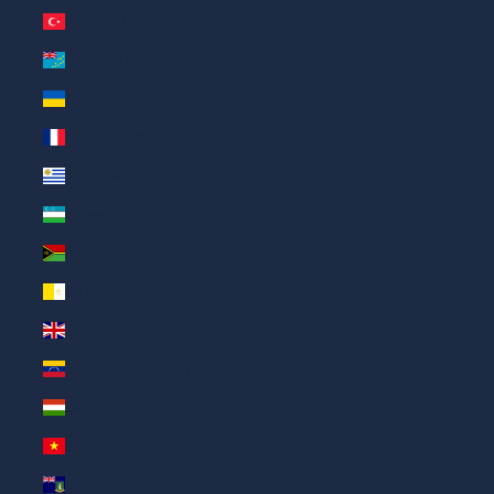
Турция (AED د.إ)
Тувалу (AED د.إ)
Украина (AED د.إ)
Уоллис и Футуна (AED د.إ)
Уругвай (AED د.إ)
Узбекистан (AED د.إ)
Вануату (AED د.إ)
Ватикан (AED د.إ)
Великобритания (AED د.إ)
Венесуэла (AED د.إ)
Венгрия (AED د.إ)
Вьетнам (AED د.إ)
Виргинские о-ва (Великобритания) (AED د.إ)