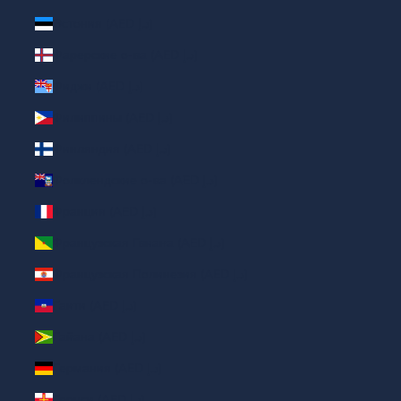
Эстония (AED د.إ)
Фарерские о-ва (AED د.إ)
Фиджи (AED د.إ)
Филиппины (AED د.إ)
Финляндия (AED د.إ)
Фолклендские о-ва (AED د.إ)
Франция (AED د.إ)
Французская Гвиана (AED د.إ)
Французская Полинезия (AED د.إ)
Гаити (AED د.إ)
Гайана (AED د.إ)
Германия (AED د.إ)
Гернси (AED د.إ)