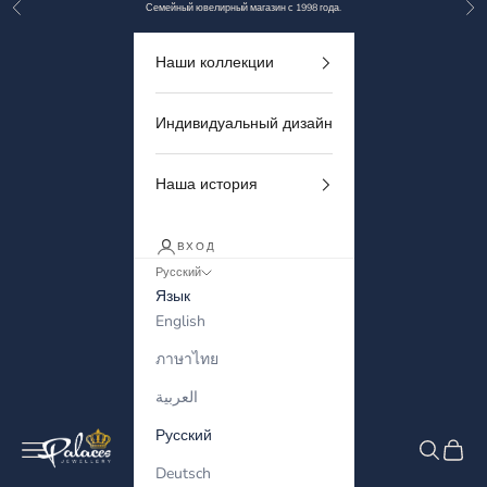
Назад
Дал
Перейти к контенту
Семейный ювелирный магазин с 1998 года.
Наши коллекции
Индивидуальный дизайн
Наша история
ВХОД
Русский
Язык
English
ภาษาไทย
العربية
Русский
Palaces Jewellery
Меню
Поиск
Корзи
Deutsch