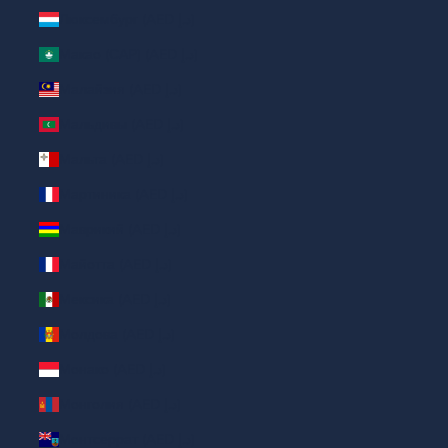
Люксембург (AED د.إ)
Макао (САР) (AED د.إ)
Малайзия (AED د.إ)
Мальдивы (AED د.إ)
Мальта (AED د.إ)
Мартиника (AED د.إ)
Маврикий (AED د.إ)
Майотта (AED د.إ)
Мексика (AED د.إ)
Молдова (AED د.إ)
Монако (AED د.إ)
Монголия (AED د.إ)
Монтсеррат (AED د.إ)