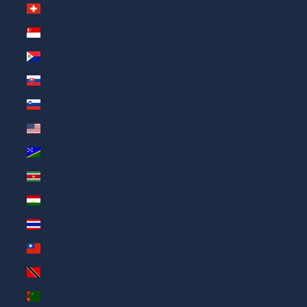
Швейцария (AED د.إ)
Сингапур (AED د.إ)
Синт-Мартен (AED د.إ)
Словакия (AED د.إ)
Словения (AED د.إ)
Соединенные Штаты (AED د.إ)
Соломоновы Острова (AED د.إ)
Суринам (AED د.إ)
Таджикистан (AED د.إ)
Таиланд (AED د.إ)
Тайвань (AED د.إ)
Тринидад и Тобаго (AED د.إ)
Туркменистан (AED د.إ)