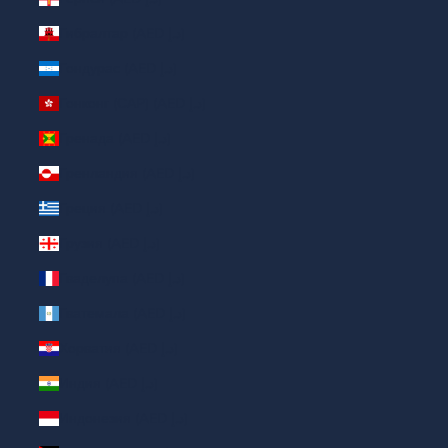
Гибралтар (AED د.إ)
Гондурас (AED د.إ)
Гонконг (САР) (AED د.إ)
Гренада (AED د.إ)
Гренландия (AED د.إ)
Греция (AED د.إ)
Грузия (AED د.إ)
Гваделупа (AED د.إ)
Гватемала (AED د.إ)
Хорватия (AED د.إ)
Индия (AED د.إ)
Индонезия (AED د.إ)