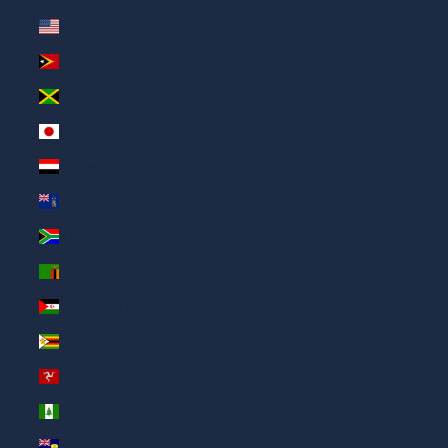
Внешние малые о-ва (США) (AED د.إ)
Восточный Тимор (AED د.إ)
Ямайка (AED د.إ)
Япония (AED د.إ)
Йемен (AED د.إ)
Южная Георгия и Южные Сандвичевы о-ва (AED د.إ)
Южно-Африканская Республика (AED د.إ)
Замбия (AED د.إ)
Западная Сахара (AED د.إ)
Зимбабве (AED د.إ)
о-в Мэн (AED د.إ)
о-в Норфолк (AED د.إ)
о-в Св. Елены (AED د.إ)