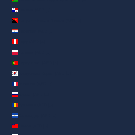
Панама (AED د.إ)
Папуа — Новая Гвинея (AED د.إ)
Парагвай (AED د.إ)
Перу (AED د.إ)
Польша (AED د.إ)
Португалия (AED د.إ)
Республика Корея (AED د.إ)
Реюньон (AED د.إ)
Россия (AED د.إ)
Румыния (AED د.إ)
Сальвадор (AED د.إ)
Самоа (AED د.إ)