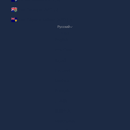
о-ва Питкэрн (AED د.إ)
о-ва Тёркс и Кайкос (AED د.إ)
Русский
Язык
English
ภาษาไทย
العربية
Русский
Deutsch
Français
日本語
繁體中文
Nederlands