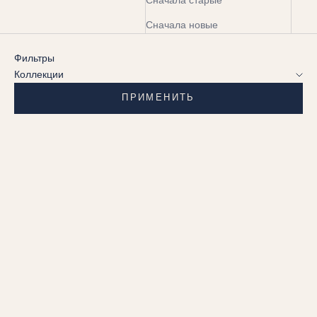
Сначала старые
Сначала новые
Фильтры
Коллекции
ПРИМЕНИТЬ
Выберите параметры
БРАСЛЕТ HALO BANGLE
(HALO BANGLE BRACELET)