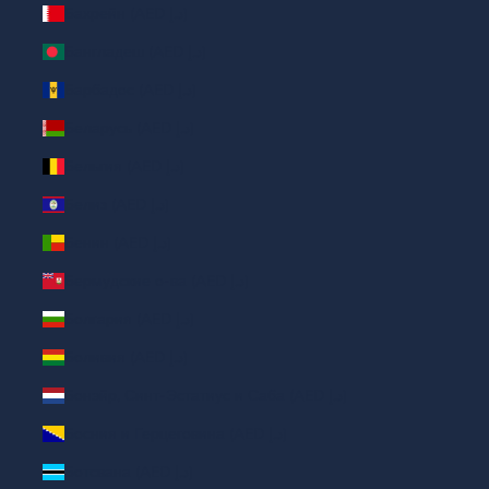
Бахрейн (AED د.إ)
Бангладеш (AED د.إ)
Барбадос (AED د.إ)
Беларусь (AED د.إ)
Бельгия (AED د.إ)
Белиз (AED د.إ)
Бенин (AED د.إ)
Бермудские о-ва (AED د.إ)
Болгария (AED د.إ)
Боливия (AED د.إ)
Бонэйр, Синт-Эстатиус и Саба (AED د.إ)
Босния и Герцеговина (AED د.إ)
Ботсвана (AED د.إ)