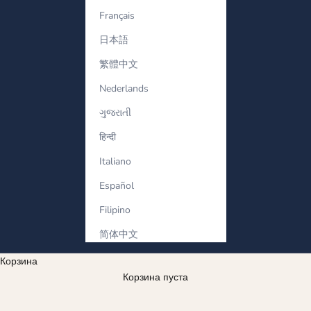
Français
日本語
繁體中文
Nederlands
ગુજરાતી
हिन्दी
Italiano
Español
Filipino
简体中文
Корзина
Корзина пуста