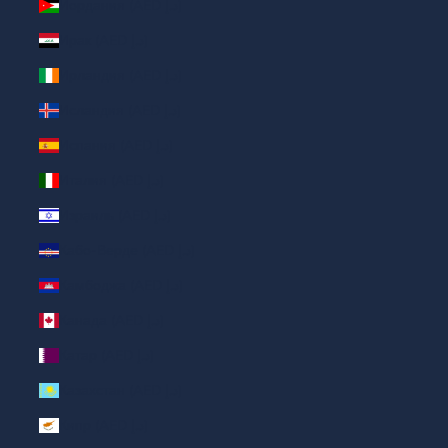
Иордания (AED د.إ)
Ирак (AED د.إ)
Ирландия (AED د.إ)
Исландия (AED د.إ)
Испания (AED د.إ)
Италия (AED د.إ)
Израиль (AED د.إ)
Кабо-Верде (AED د.إ)
Камбоджа (AED د.إ)
Канада (AED د.إ)
Катар (AED د.إ)
Казахстан (AED د.إ)
Кипр (AED د.إ)