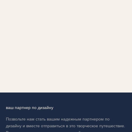
Выберите параметры
РАДУЖНЫЙ БРАСЛЕТ
(RAINBOW BANGLE
BRACELET)
ЦЕНА ПО АКЦИИ
AED 24,399.00
ваш партнер по дизайну
Позвольте нам стать вашим надежным партнером по
дизайну и вместе отправиться в это творческое путешествие.