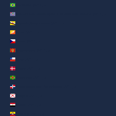
Бразилия (AED د.إ)
Британская территория в Индийском океане (AED د.إ)
Бруней-Даруссалам (AED د.إ)
Бутан (AED د.إ)
Чехия (AED د.إ)
Черногория (AED د.إ)
Чили (AED د.إ)
Дания (AED د.إ)
Доминика (AED د.إ)
Доминиканская Республика (AED د.إ)
Джерси (AED د.إ)
Египет (AED د.إ)
Эквадор (AED د.إ)