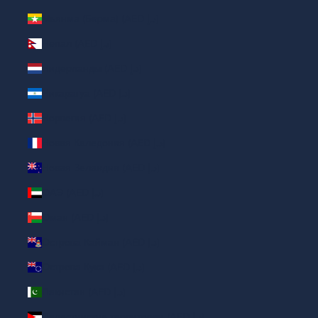
Мьянма (Бирма) (AED د.إ)
Непал (AED د.إ)
Нидерланды (AED د.إ)
Никарагуа (AED د.إ)
Норвегия (AED د.إ)
Новая Каледония (AED د.إ)
Новая Зеландия (AED د.إ)
ОАЭ (AED د.إ)
Оман (AED د.إ)
Острова Кайман (AED د.إ)
Острова Кука (AED د.إ)
Пакистан (AED د.إ)
Палестинские территории (AED د.إ)