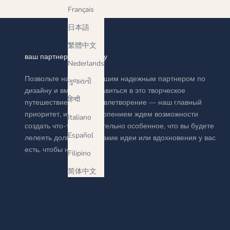
Français
日本語
繁體中文
ваш партнер по дизайну
Nederlands
Позвольте нам стать вашим надежным партнером по
ગુજરાતી
дизайну и вместе отправиться в это творческое
हिन्दी
путешествие. Ваше удовлетворение — наш главный
приоритет, и мы с нетерпением ждем возможности
Italiano
создать что-то действительно особенное, что вы будете
Español
лелеять долгие годы. Какие идеи или вдохновения у вас
есть, чтобы начать?
Filipino
简体中文