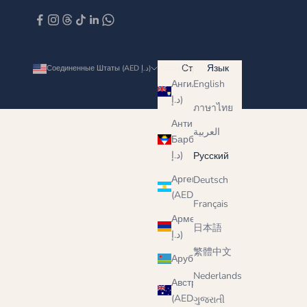
Страна
Язык
Соединенные Штаты (AED د.إ)
Русский
Ангилья (AED
English
د.إ)
ภาษาไทย
Антигуа и
العربية
Барбуда (AED
د.إ)
Русский
Аргентина
Deutsch
(AED د.إ)
Français
Армения (AED
日本語
د.إ)
繁體中文
Аруба (AED د.إ)
Nederlands
Австралия
(AED د.إ)
ગુજરાતી