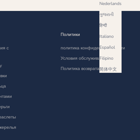
Nederlands
ગુજરાતી
हिन्दी
Политики
Italiano
Español
ия с
политика конфиденциальности
Filipino
Условия обслуживания
y
Политика возврата
简体中文
вки
ьца
антами
ерьги
раслеты
жерелья