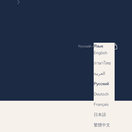
Далее
Поиск
Корзина
Язык
Русский
English
ภาษาไทย
العربية
Русский
Deutsch
Français
日本語
繁體中文