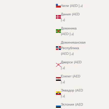
Чили (AED د.إ)
Дания (AED
د.إ)
Доминика
(AED د.إ)
Доминиканская
Республика
(AED د.إ)
Джерси (AED
د.إ)
Египет (AED
د.إ)
Эквадор (AED
د.إ)
Эстония (AED