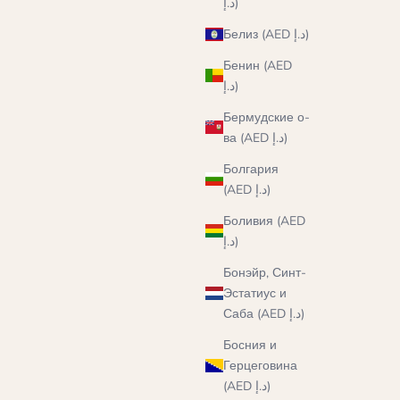
د.إ)
Белиз (AED د.إ)
Бенин (AED
د.إ)
Бермудские о-
ва (AED د.إ)
Болгария
(AED د.إ)
Боливия (AED
د.إ)
Бонэйр, Синт-
Эстатиус и
Саба (AED د.إ)
Босния и
Герцеговина
(AED د.إ)