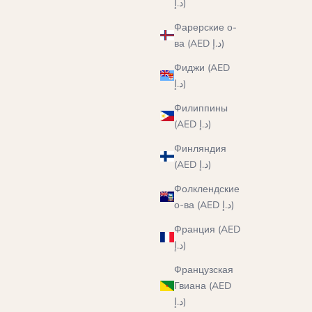
د.إ)
Фарерские о-
ва (AED د.إ)
Фиджи (AED
د.إ)
Филиппины
(AED د.إ)
Финляндия
(AED د.إ)
Фолклендские
о-ва (AED د.إ)
Франция (AED
د.إ)
Французская
Гвиана (AED
د.إ)