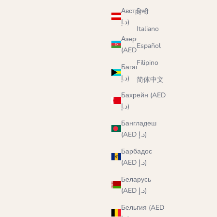
Австрия (AED
हिन्दी
د.إ)
Italiano
Азербайджан
Español
(AED د.إ)
Filipino
Багамы (AED
د.إ)
简体中文
Бахрейн (AED
د.إ)
Бангладеш
(AED د.إ)
Барбадос
(AED د.إ)
Беларусь
(AED د.إ)
Бельгия (AED