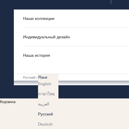
Назад
Перейти к контенту
Наши коллекции
Индивидуальный дизайн
Наша история
Язык
Русский
English
ภาษาไทย
Корзина
العربية
Русский
Deutsch