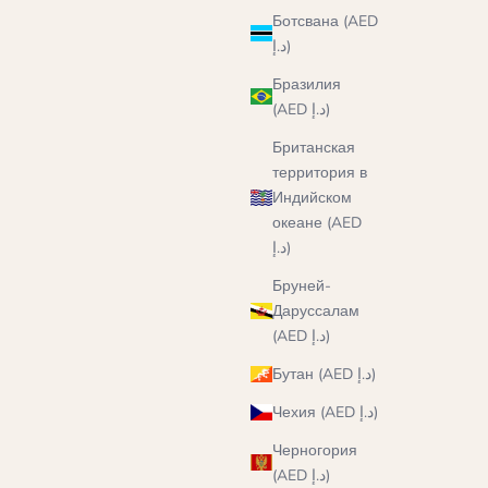
Ботсвана (AED
د.إ)
Бразилия
(AED د.إ)
Британская
территория в
Индийском
океане (AED
د.إ)
Бруней-
Даруссалам
(AED د.إ)
Бутан (AED د.إ)
Чехия (AED د.إ)
Черногория
(AED د.إ)