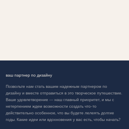
Выберите параметры
ЗОЛОТОЙ КУЛОН «ГОЛОС»
(GOLDEN VOICE PENDANT)
ЦЕНА ПО АКЦИИ
AED 20,099.00
ваш партнер по дизайну
Позвольте нам стать вашим надежным партнером по
дизайну и вместе отправиться в это творческое путешествие.
Ваше удовлетворение — наш главный приоритет, и мы с
нетерпением ждем возможности создать что-то
действительно особенное, что вы будете лелеять долгие
годы. Какие идеи или вдохновения у вас есть, чтобы начать?