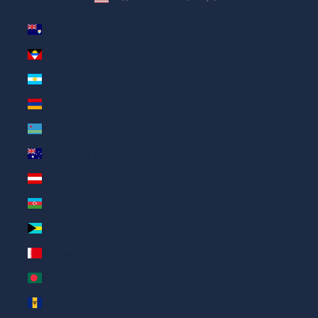
Страна
Ангилья (AED د.إ)
Антигуа и Барбуда (AED د.إ)
Аргентина (AED د.إ)
Армения (AED د.إ)
Аруба (AED د.إ)
Австралия (AED د.إ)
Австрия (AED د.إ)
Азербайджан (AED د.إ)
Багамы (AED د.إ)
Бахрейн (AED د.إ)
Бангладеш (AED د.إ)
Барбадос (AED د.إ)