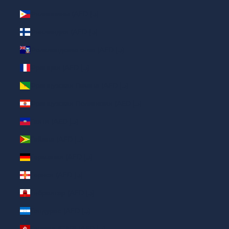
Филиппины (AED د.إ)
Финляндия (AED د.إ)
Фолклендские о-ва (AED د.إ)
Франция (AED د.إ)
Французская Гвиана (AED د.إ)
Французская Полинезия (AED د.إ)
Гаити (AED د.إ)
Гайана (AED د.إ)
Германия (AED د.إ)
Гернси (AED د.إ)
Гибралтар (AED د.إ)
Гондурас (AED د.إ)
Гонконг (САР) (AED د.إ)