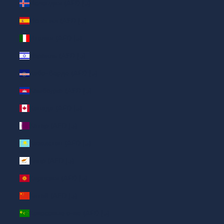
Исландия (AED د.إ)
Испания (AED د.إ)
Италия (AED د.إ)
Израиль (AED د.إ)
Кабо-Верде (AED د.إ)
Камбоджа (AED د.إ)
Канада (AED د.إ)
Катар (AED د.إ)
Казахстан (AED د.إ)
Кипр (AED د.إ)
Киргизия (AED د.إ)
Китай (AED د.إ)
Кокосовые о-ва (AED د.إ)