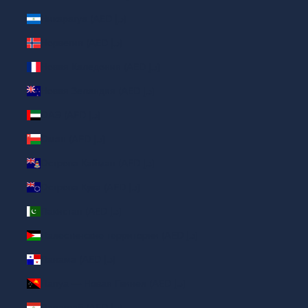
Никарагуа (AED د.إ)
Норвегия (AED د.إ)
Новая Каледония (AED د.إ)
Новая Зеландия (AED د.إ)
ОАЭ (AED د.إ)
Оман (AED د.إ)
Острова Кайман (AED د.إ)
Острова Кука (AED د.إ)
Пакистан (AED د.إ)
Палестинские территории (AED د.إ)
Панама (AED د.إ)
Папуа — Новая Гвинея (AED د.إ)
Парагвай (AED د.إ)