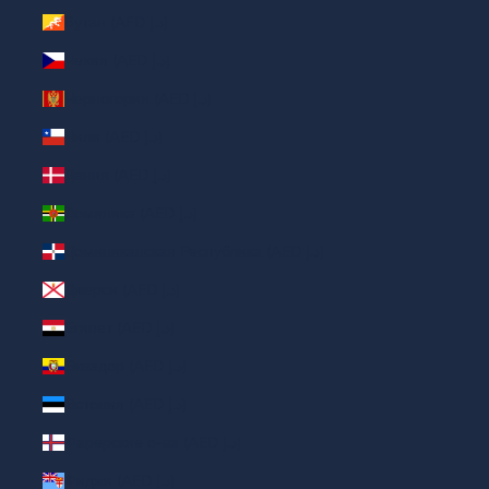
Бутан (AED د.إ)
Чехия (AED د.إ)
Черногория (AED د.إ)
Чили (AED د.إ)
Дания (AED د.إ)
Доминика (AED د.إ)
Доминиканская Республика (AED د.إ)
Джерси (AED د.إ)
Египет (AED د.إ)
Эквадор (AED د.إ)
Эстония (AED د.إ)
Фарерские о-ва (AED د.إ)
Фиджи (AED د.إ)