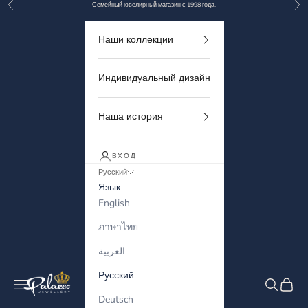
Назад
Дал
Перейти к контенту
Семейный ювелирный магазин с 1998 года.
Наши коллекции
Индивидуальный дизайн
Наша история
ВХОД
Русский
Язык
English
ภาษาไทย
العربية
Русский
Palaces Jewellery
Меню
Поиск
Корзи
Deutsch