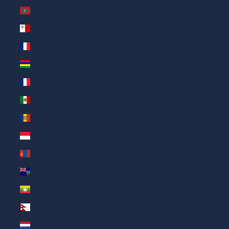
Мальдивы (AED د.إ)
Мальта (AED د.إ)
Мартиника (AED د.إ)
Маврикий (AED د.إ)
Майотта (AED د.إ)
Мексика (AED د.إ)
Молдова (AED د.إ)
Монако (AED د.إ)
Монголия (AED د.إ)
Монтсеррат (AED د.إ)
Мьянма (Бирма) (AED د.إ)
Непал (AED د.إ)
Нидерланды (AED د.إ)