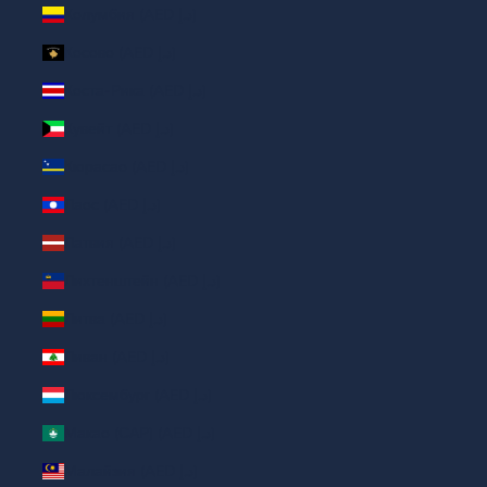
Колумбия (AED د.إ)
Косово (AED د.إ)
Коста-Рика (AED د.إ)
Кувейт (AED د.إ)
Кюрасао (AED د.إ)
Лаос (AED د.إ)
Латвия (AED د.إ)
Лихтенштейн (AED د.إ)
Литва (AED د.إ)
Ливан (AED د.إ)
Люксембург (AED د.إ)
Макао (САР) (AED د.إ)
Малайзия (AED د.إ)