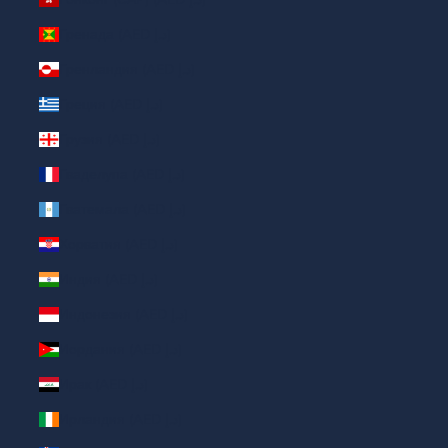
Гренада (AED د.إ)
Гренландия (AED د.إ)
Греция (AED د.إ)
Грузия (AED د.إ)
Гваделупа (AED د.إ)
Гватемала (AED د.إ)
Хорватия (AED د.إ)
Индия (AED د.إ)
Индонезия (AED د.إ)
Иордания (AED د.إ)
Ирак (AED د.إ)
Ирландия (AED د.إ)