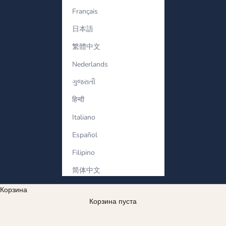
Français
日本語
繁體中文
Nederlands
ગુજરાતી
हिन्दी
Italiano
Español
Filipino
简体中文
Корзина
Корзина пуста