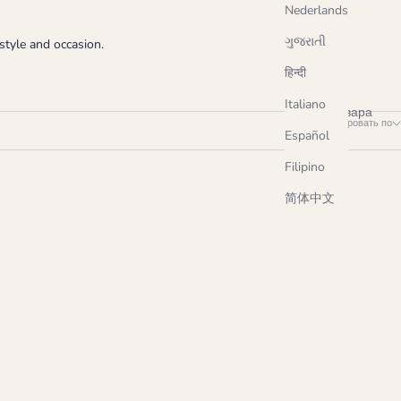
Nederlands
ગુજરાતી
style and occasion.
हिन्दी
Italiano
82 товара
Сортировать по
Español
Filipino
简体中文