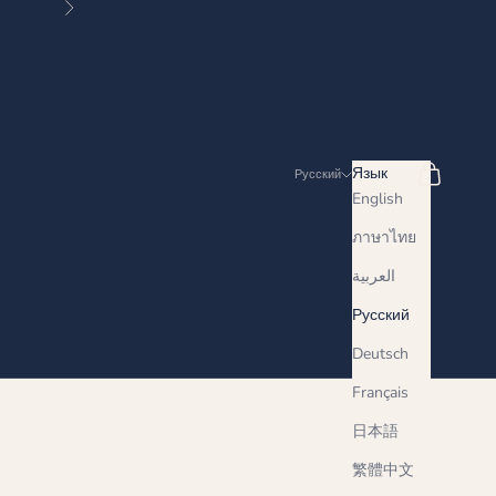
Далее
Поиск
Корзина
Язык
Русский
English
ภาษาไทย
العربية
Русский
Deutsch
Français
日本語
繁體中文