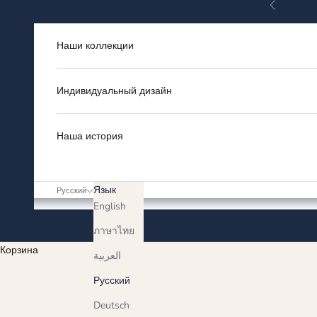
Назад
Перейти к контенту
Наши коллекции
Индивидуальный дизайн
Наша история
Язык
Русский
English
ภาษาไทย
Корзина
العربية
Русский
Deutsch