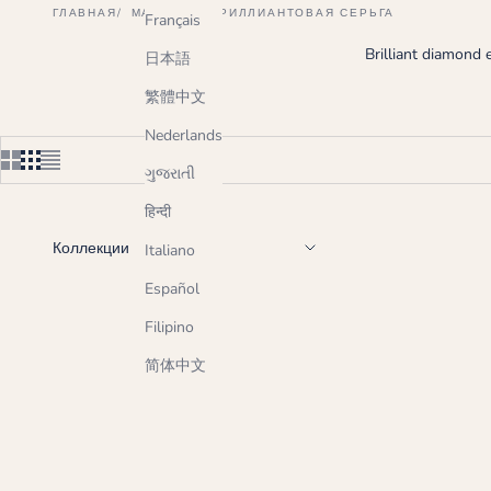
ГЛАВНАЯ
МАГАЗИН
БРИЛЛИАНТОВАЯ СЕРЬГА
Français
Brilliant diamond 
日本語
繁體中文
Nederlands
ગુજરાતી
हिन्दी
Коллекции
Italiano
Español
Filipino
简体中文