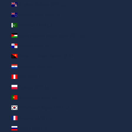
Острова Кайман (AED د.إ)
Острова Кука (AED د.إ)
Пакистан (AED د.إ)
Палестинские территории (AED د.إ)
Панама (AED د.إ)
Папуа — Новая Гвинея (AED د.إ)
Парагвай (AED د.إ)
Перу (AED د.إ)
Польша (AED د.إ)
Португалия (AED د.إ)
Республика Корея (AED د.إ)
Реюньон (AED د.إ)
Россия (AED د.إ)