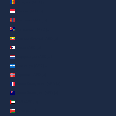
Молдова (AED د.إ)
Монако (AED د.إ)
Монголия (AED د.إ)
Монтсеррат (AED د.إ)
Мьянма (Бирма) (AED د.إ)
Непал (AED د.إ)
Нидерланды (AED د.إ)
Никарагуа (AED د.إ)
Норвегия (AED د.إ)
Новая Каледония (AED د.إ)
Новая Зеландия (AED د.إ)
ОАЭ (AED د.إ)
Оман (AED د.إ)