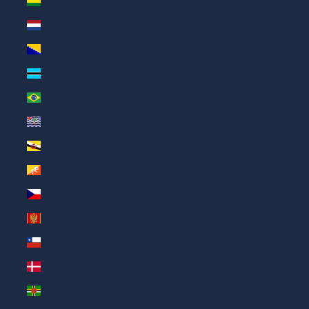
Боливия (AED د.إ)
Бонэйр, Синт-Эстатиус и Саба (AED د.إ)
Босния и Герцеговина (AED د.إ)
Ботсвана (AED د.إ)
Бразилия (AED د.إ)
Британская территория в Индийском океане (AED د.إ)
Бруней-Даруссалам (AED د.إ)
Бутан (AED د.إ)
Чехия (AED د.إ)
Черногория (AED د.إ)
Чили (AED د.إ)
Дания (AED د.إ)
Доминика (AED د.إ)