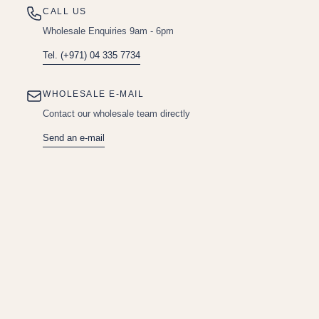
CALL US
Wholesale Enquiries 9am - 6pm
Tel. (+971) 04 335 7734
WHOLESALE E-MAIL
Contact our wholesale team directly
Send an e-mail
Dubai
NEW GOLD SOUK
Welcoming you all to the City of Gold, where brilliance meets
craftsmanship. A place where every piece tells a story of
elegance, quality, and timeless beauty. Discover the essence of