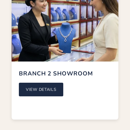
BRANCH 2 SHOWROOM
LOCATION
Shop #4&5, Mohammed Al Ghurair Bldg., Gate 1,
Old Gold Souk, Dubai, U.A.E.
TIMING
Open Everyday: 10:00 AM - 10:00 PM
CONTACT
(+971) 04 225 5972
BRANCH 2 SHOWROOM
WHATSAPP
(+971) 54 583 9411
VIEW DETAILS
EMAIL
info@palacesjewellery.com