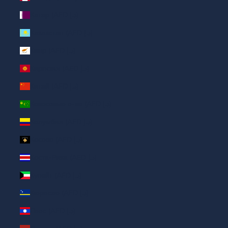
Катар (AED د.إ)
Казахстан (AED د.إ)
Кипр (AED د.إ)
Киргизия (AED د.إ)
Китай (AED د.إ)
Кокосовые о-ва (AED د.إ)
Колумбия (AED د.إ)
Косово (AED د.إ)
Коста-Рика (AED د.إ)
Кувейт (AED د.إ)
Кюрасао (AED د.إ)
Лаос (AED د.إ)