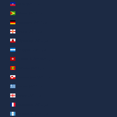
Гаити (AED د.إ)
Гайана (AED د.إ)
Германия (AED د.إ)
Гернси (AED د.إ)
Гибралтар (AED د.إ)
Гондурас (AED د.إ)
Гонконг (САР) (AED د.إ)
Гренада (AED د.إ)
Гренландия (AED د.إ)
Греция (AED د.إ)
Грузия (AED د.إ)
Гваделупа (AED د.إ)
Гватемала (AED د.إ)