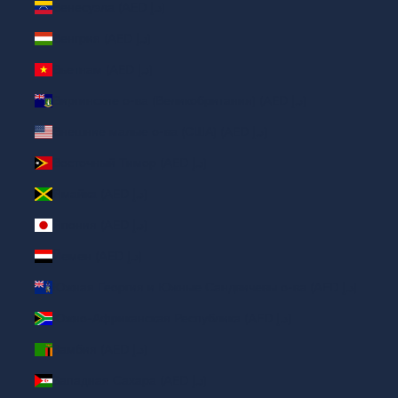
Венесуэла (AED د.إ)
Венгрия (AED د.إ)
Вьетнам (AED د.إ)
Виргинские о-ва (Великобритания) (AED د.إ)
Внешние малые о-ва (США) (AED د.إ)
Восточный Тимор (AED د.إ)
Ямайка (AED د.إ)
Япония (AED د.إ)
Йемен (AED د.إ)
Южная Георгия и Южные Сандвичевы о-ва (AED د.إ)
Южно-Африканская Республика (AED د.إ)
Замбия (AED د.إ)
Западная Сахара (AED د.إ)