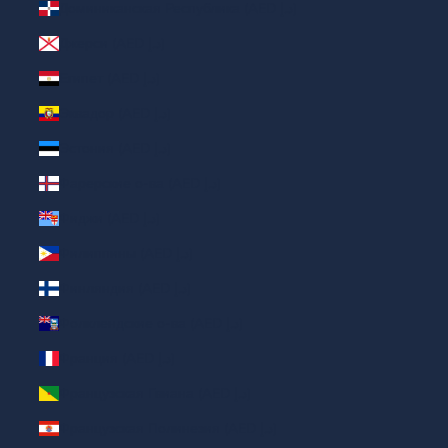
Доминиканская Республика (AED د.إ)
Джерси (AED د.إ)
Египет (AED د.إ)
Эквадор (AED د.إ)
Эстония (AED د.إ)
Фарерские о-ва (AED د.إ)
Фиджи (AED د.إ)
Филиппины (AED د.إ)
Финляндия (AED د.إ)
Фолклендские о-ва (AED د.إ)
Франция (AED د.إ)
Французская Гвиана (AED د.إ)
Французская Полинезия (AED د.إ)