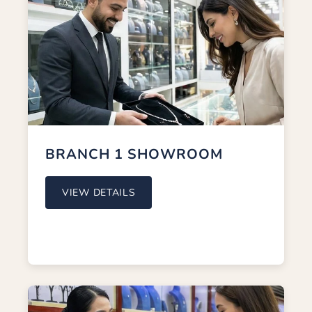
LOCATION
Shop #5, Dalmook Bldg, Gate 3, Old Gold Souk,
Dubai, U.A.E.
TIMING
Open Everyday: 10:00 AM - 10:00 PM
CONTACT
(+971) 04 591 2373
BRANCH 1 SHOWROOM
WHATSAPP
(+971) 54 583 9411
VIEW DETAILS
EMAIL
info@palacesjewellery.com
BACK