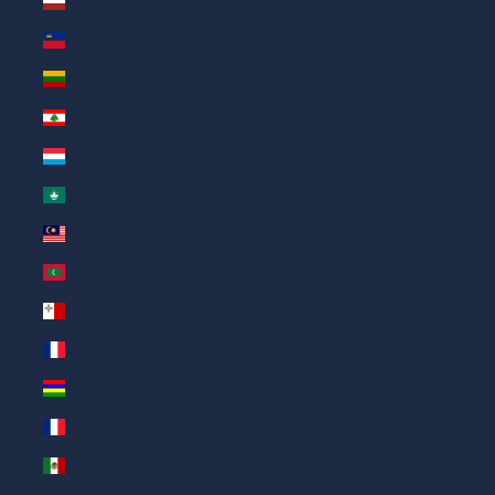
Латвия (AED د.إ)
Лихтенштейн (AED د.إ)
Литва (AED د.إ)
Ливан (AED د.إ)
Люксембург (AED د.إ)
Макао (САР) (AED د.إ)
Малайзия (AED د.إ)
Мальдивы (AED د.إ)
Мальта (AED د.إ)
Мартиника (AED د.إ)
Маврикий (AED د.إ)
Майотта (AED د.إ)
Мексика (AED د.إ)