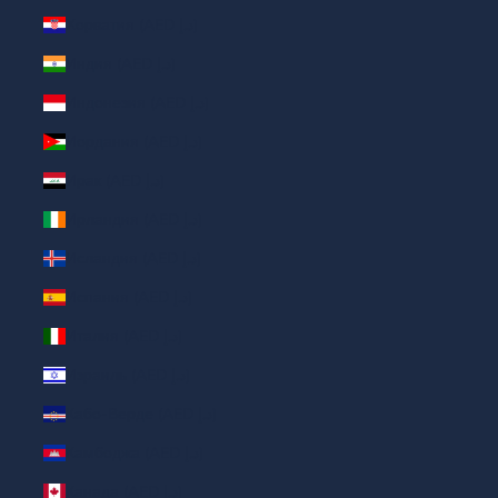
Хорватия (AED د.إ)
Индия (AED د.إ)
Индонезия (AED د.إ)
Иордания (AED د.إ)
Ирак (AED د.إ)
Ирландия (AED د.إ)
Исландия (AED د.إ)
Испания (AED د.إ)
Италия (AED د.إ)
Израиль (AED د.إ)
Кабо-Верде (AED د.إ)
Камбоджа (AED د.إ)
Канада (AED د.إ)