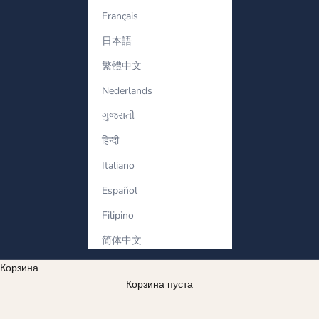
Français
日本語
繁體中文
Nederlands
ગુજરાતી
हिन्दी
Italiano
Español
Filipino
简体中文
Корзина
Корзина пуста