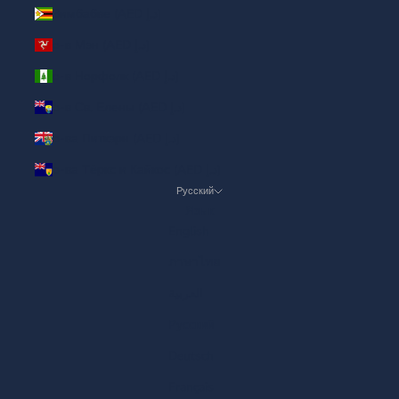
Зимбабве (AED د.إ)
о-в Мэн (AED د.إ)
о-в Норфолк (AED د.إ)
о-в Св. Елены (AED د.إ)
о-ва Питкэрн (AED د.إ)
о-ва Тёркс и Кайкос (AED د.إ)
Русский
Язык
English
ภาษาไทย
العربية
Русский
Deutsch
Français