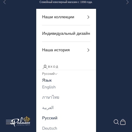
Назад
Дал
Перейти к контенту
Семейный ювелирный магазин с 1998 года.
Наши коллекции
Индивидуальный дизайн
Наша история
ВХОД
Русский
Язык
English
ภาษาไทย
العربية
Русский
Palaces Jewellery
Меню
Поиск
Корзи
Deutsch