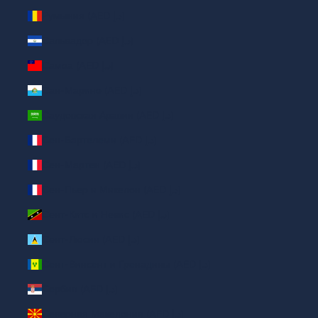
Румыния (AED د.إ)
Сальвадор (AED د.إ)
Самоа (AED د.إ)
Сан-Марино (AED د.إ)
Саудовская Аравия (AED د.إ)
Сен-Бартелеми (AED د.إ)
Сен-Мартен (AED د.إ)
Сен-Пьер и Микелон (AED د.إ)
Сент-Китс и Невис (AED د.إ)
Сент-Люсия (AED د.إ)
Сент-Винсент и Гренадины (AED د.إ)
Сербия (AED د.إ)
Северная Македония (AED د.إ)