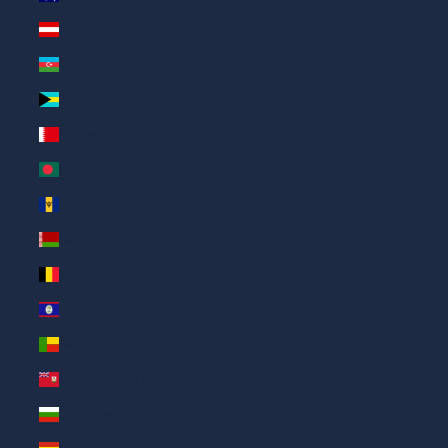
Австрия (AED د.إ)
Азербайджан (AED د.إ)
Багамы (AED د.إ)
Бахрейн (AED د.إ)
Бангладеш (AED د.إ)
Барбадос (AED د.إ)
Беларусь (AED د.إ)
Бельгия (AED د.إ)
Белиз (AED د.إ)
Бенин (AED د.إ)
Бермудские о-ва (AED د.إ)
Болгария (AED د.إ)