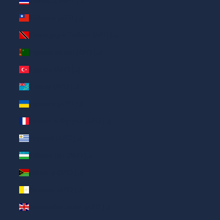
Таиланд (AED د.إ)
Тайвань (AED د.إ)
Тринидад и Тобаго (AED د.إ)
Туркменистан (AED د.إ)
Турция (AED د.إ)
Тувалу (AED د.إ)
Украина (AED د.إ)
Уоллис и Футуна (AED د.إ)
Уругвай (AED د.إ)
Узбекистан (AED د.إ)
Вануату (AED د.إ)
Ватикан (AED د.إ)
Великобритания (AED د.إ)