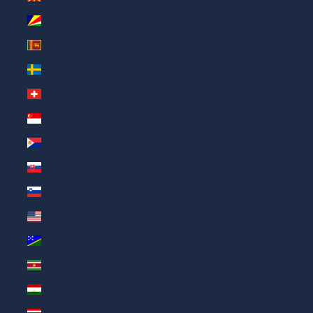
Сейшельские Острова (AED د.إ)
Шри-Ланка (AED د.إ)
Швеция (AED د.إ)
Швейцария (AED د.إ)
Сингапур (AED د.إ)
Синт-Мартен (AED د.إ)
Словакия (AED د.إ)
Словения (AED د.إ)
Соединенные Штаты (AED د.إ)
Соломоновы Острова (AED د.إ)
Суринам (AED د.إ)
Таджикистан (AED د.إ)