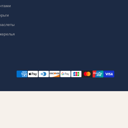
антами
ерьги
раслеты
жерелья