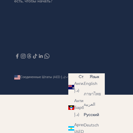
есть, чтобы начать?
Страна
Язык
Соединенные Штаты (AED د.إ)
Русский
Ангилья (AED
English
د.إ)
ภาษาไทย
Антигуа и
العربية
Барбуда (AED
د.إ)
Русский
Аргентина
Deutsch
(AED د.إ)