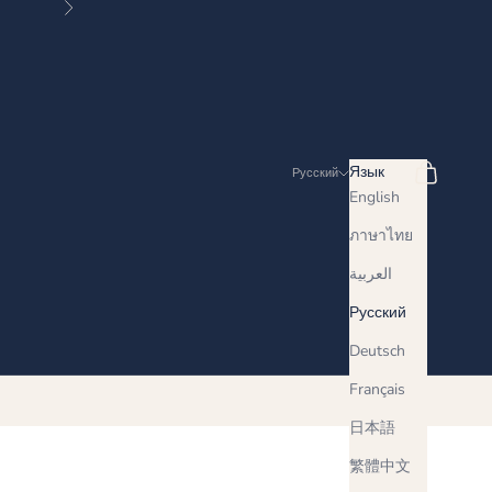
Далее
Поиск
Корзина
Язык
Русский
English
ภาษาไทย
العربية
Русский
Deutsch
Français
日本語
繁體中文