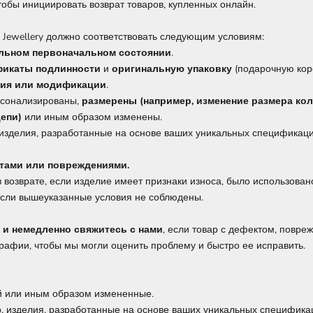
тобы инициировать возврат товаров, купленных онлайн.
s Jewellery должно соответствовать следующим условиям:
альном первоначальном состоянии
.
фикаты подлинности
и
оригинальную упаковку
(подарочную коро
ния или модификации
.
рсонализированы,
размерены (например, изменение размера кол
епи)
или иным образом изменены.
изделия, разработанные на основе ваших уникальных спецификаций
ктами или повреждениями.
ь в возврате, если изделие имеет признаки износа, было использов
если вышеуказанные условия не соблюдены.
 и немедленно свяжитесь с нами
, если товар с дефектом, повреж
графии, чтобы мы могли оценить проблему и быстро ее исправить.
ей или иным образом измененные.
, изделия, разработанные на основе ваших уникальных спецификац