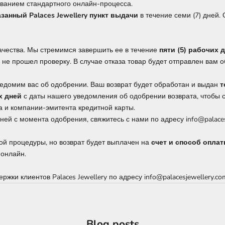
ованием стандартного онлайн-процесса.
азанный Palaces Jewellery пункт выдачи
в течение семи (7) дней.
качества. Мы стремимся завершить ее в течение
пяти (5) рабочих 
н не прошел проверку. В случае отказа товар будет отправлен вам 
уведомим вас об одобрении. Ваш возврат будет обработан и выдан
т
х дней
с даты нашего уведомления об одобрении возврата, чтобы с
а и компании-эмитента кредитной карты.
ней с момента одобрения, свяжитесь с нами по адресу info@palaces
той процедуры, но возврат будет выплачен на
счет и способ опла
 онлайн.
ержки клиентов Palaces Jewellery по адресу info@palacesjewellery.
Blog posts