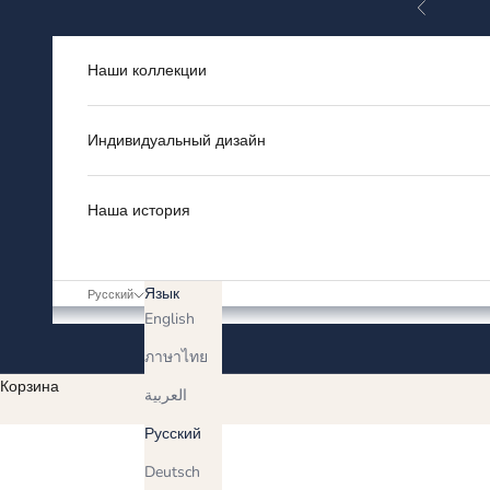
Назад
Перейти к контенту
Наши коллекции
Индивидуальный дизайн
Наша история
Язык
Русский
English
ภาษาไทย
Корзина
العربية
Русский
Deutsch