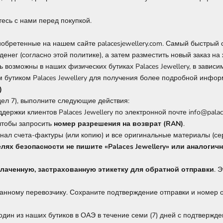
тесь с нами перед покупкой.
обретенные на нашем сайте palacesjewellery.com. Самый быстрый 
енег (согласно этой политике), а затем разместить новый заказ на
 возможны в наших физических бутиках Palaces Jewellery, в завис
м бутиком Palaces Jewellery для получения более подробной инфор
)
здел 7), выполните следующие действия:
ержки клиентов Palaces Jewellery по электронной почте info@palac
 чтобы запросить
номер разрешения на возврат (RAN)
.
нал счета-фактуры (или копию) и все оригинальные материалы (се
елях безопасности не пишите «Palaces Jewellery» или аналоги
лаченную, застрахованную этикетку для обратной отправки
. 
занному перевозчику. Сохраните подтверждение отправки и номер 
один из наших бутиков в ОАЭ в течение семи (7) дней с подтвержде