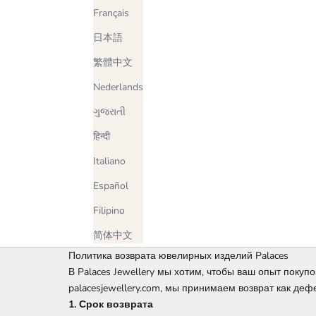
Français
日本語
繁體中文
Nederlands
ગુજરાતી
हिन्दी
Italiano
Español
Filipino
简体中文
Политика возврата ювелирных изделий Palaces
В Palaces Jewellery мы хотим, чтобы ваш опыт поку
palacesjewellery.com, мы принимаем возврат как де
1. Срок возврата