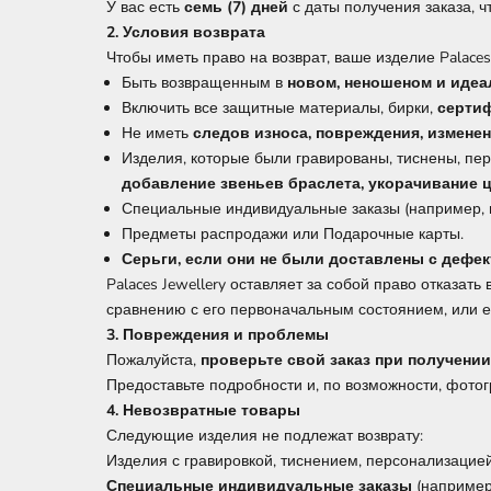
У вас есть
семь (7) дней
с даты получения заказа, ч
2. Условия возврата
Чтобы иметь право на возврат, ваше изделие Palace
Быть возвращенным в
новом, неношеном и иде
Включить все защитные материалы, бирки,
серти
Не иметь
следов
износа, повреждения, измене
Изделия, которые были гравированы, тиснены, пе
добавление звеньев браслета, укорачивание ц
Специальные индивидуальные заказы (например, 
Предметы распродажи или Подарочные карты.
Серьги, если они не были доставлены с дефе
Palaces Jewellery оставляет за собой право отказат
сравнению с его первоначальным состоянием, или 
3. Повреждения и проблемы
Пожалуйста,
проверьте свой заказ при получении
Предоставьте подробности и, по возможности, фото
4. Невозвратные товары
Следующие изделия не подлежат возврату:
Изделия с гравировкой, тиснением, персонализаци
Специальные индивидуальные заказы
(например