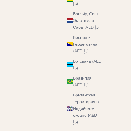
د.إ)
Бонэйр, Синт-
Эстатиус и
Саба (AED د.إ)
Босния и
Герцеговина
(AED د.إ)
Ботсвана (AED
د.إ)
Бразилия
(AED د.إ)
Британская
территория в
Индийском
океане (AED
د.إ)