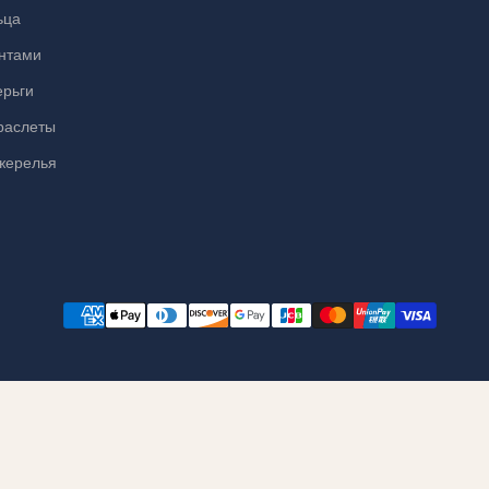
ьца
антами
ерьги
раслеты
жерелья