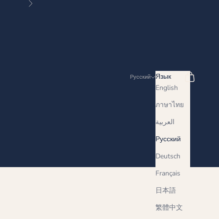
Далее
Поиск
Корзина
Язык
Русский
English
ภาษาไทย
العربية
Русский
Deutsch
Français
日本語
繁體中文