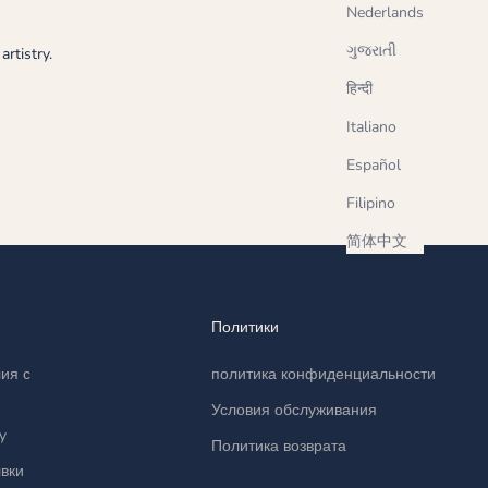
Nederlands
ગુજરાતી
rtistry.
हिन्दी
Italiano
Español
Filipino
简体中文
Политики
ия с
политика конфиденциальности
Условия обслуживания
y
Политика возврата
вки