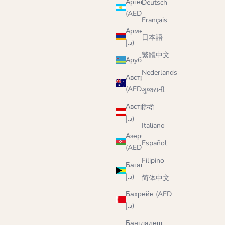
Аргентина
Deutsch
(AED د.إ)
Français
Армения (AED
日本語
د.إ)
繁體中文
Аруба (AED د.إ)
Nederlands
Австралия
(AED د.إ)
ગુજરાતી
Австрия (AED
हिन्दी
د.إ)
Italiano
Азербайджан
Español
(AED د.إ)
Filipino
Багамы (AED
د.إ)
简体中文
Бахрейн (AED
د.إ)
Бангладеш