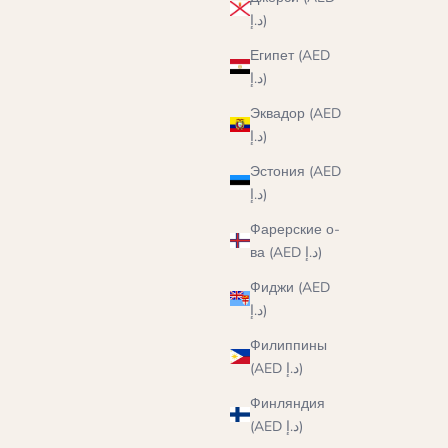
د.إ)
Египет (AED
د.إ)
Эквадор (AED
د.إ)
Эстония (AED
د.إ)
Фарерские о-
ва (AED د.إ)
Фиджи (AED
د.إ)
Филиппины
(AED د.إ)
Финляндия
(AED د.إ)