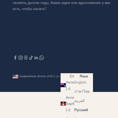
лелеять долгие годы. Какие идеи или вдохновения у вас
есть, чтобы начать?
Страна
Язык
Соединенные Штаты (AED د.إ)
Русский
Ангилья (AED
English
د.إ)
ภาษาไทย
Антигуа и
العربية
Барбуда (AED
د.إ)
Русский