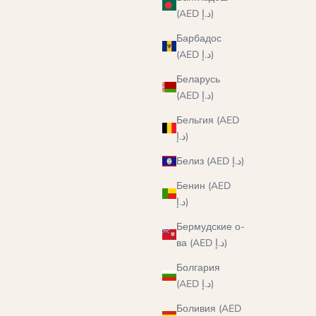
(AED د.إ)
Барбадос
(AED د.إ)
Беларусь
(AED د.إ)
Бельгия (AED
د.إ)
Белиз (AED د.إ)
Бенин (AED
د.إ)
Бермудские о-
ва (AED د.إ)
Болгария
(AED د.إ)
Боливия (AED