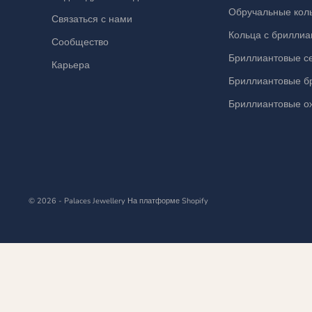
Обручальные кол
Связаться с нами
Кольца с брилли
Сообщество
Бриллиантовые с
Карьера
Бриллиантовые б
Бриллиантовые о
© 2026 - Palaces Jewellery
На платформе Shopify