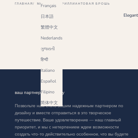
ГЛАВНАЯ
МАГАЗИН
БРИЛЛИАНТОВАЯ БРОШЬ
Français
Elegant
日本語
繁體中文
Nederlands
ગુજરાતી
हिन्दी
Italiano
Español
Filipino
ваш партнер по дизайну
简体中文
Позвольте нам стать вашим надежным партнером по
дизайну и вместе отправиться в это творческое
путешествие. Ваше удовлетворение — наш главный
приоритет, и мы с нетерпением ждем возможности
создать что-то действительно особенное, что вы будете