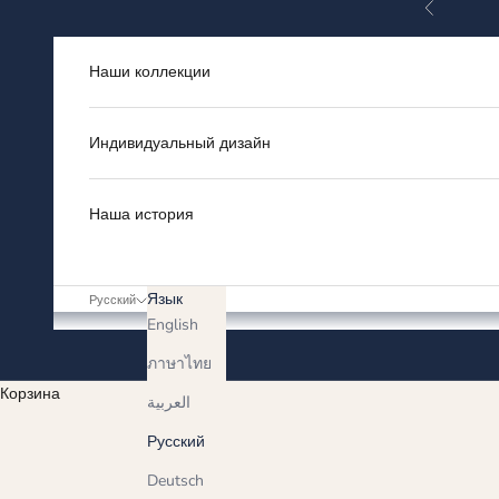
Назад
Перейти к контенту
Наши коллекции
Индивидуальный дизайн
Наша история
Язык
Русский
English
ภาษาไทย
Корзина
العربية
Русский
Deutsch