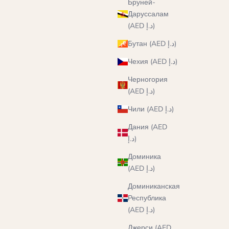
Бруней-
Даруссалам
(AED د.إ)
Бутан (AED د.إ)
Чехия (AED د.إ)
Черногория
(AED د.إ)
Чили (AED د.إ)
Дания (AED
د.إ)
Доминика
(AED د.إ)
Доминиканская
Республика
(AED د.إ)
Джерси (AED