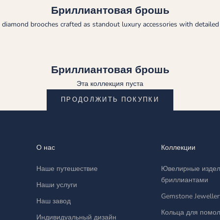
Бриллиантовая брошь
 diamond brooches crafted as standout luxury accessories with detailed a
Бриллиантовая брошь
Эта коллекция пуста
ПРОДОЛЖИТЬ ПОКУПКИ
О нас
Коллекции
Наше путешествие
Ювелирные издел
бриллиантами
Наши услуги
Gemstone Jeweller
Наш завод
Кольца для помол
Индивидуальный дизайн