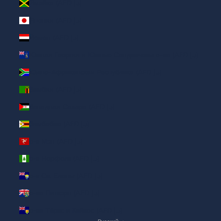
Ямайка (AED د.إ)
Япония (AED د.إ)
Йемен (AED د.إ)
Южная Георгия и Южные Сандвичевы о-ва (AED د.إ)
Южно-Африканская Республика (AED د.إ)
Замбия (AED د.إ)
Западная Сахара (AED د.إ)
Зимбабве (AED د.إ)
о-в Мэн (AED د.إ)
о-в Норфолк (AED د.إ)
о-в Св. Елены (AED د.إ)
о-ва Питкэрн (AED د.إ)
о-ва Тёркс и Кайкос (AED د.إ)