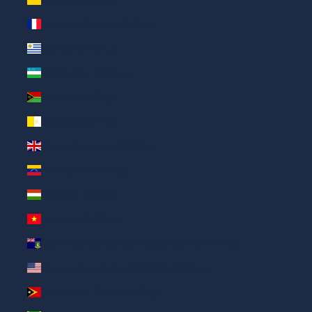
Уоллис и Футуна (AED د.إ)
Уругвай (AED د.إ)
Узбекистан (AED د.إ)
Вануату (AED د.إ)
Ватикан (AED د.إ)
Великобритания (AED د.إ)
Венесуэла (AED د.إ)
Венгрия (AED د.إ)
Вьетнам (AED د.إ)
Виргинские о-ва (Великобритания) (AED د.إ)
Внешние малые о-ва (США) (AED د.إ)
Восточный Тимор (AED د.إ)