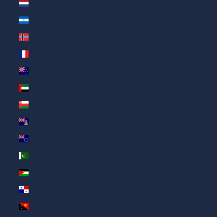
Нидерланды (AED د.إ)
Никарагуа (AED د.إ)
Норвегия (AED د.إ)
Новая Каледония (AED د.إ)
Новая Зеландия (AED د.إ)
ОАЭ (AED د.إ)
Оман (AED د.إ)
Острова Кайман (AED د.إ)
Острова Кука (AED د.إ)
Пакистан (AED د.إ)
Палестинские территории (AED د.إ)
Панама (AED د.إ)
Папуа — Новая Гвинея (AED د.إ)