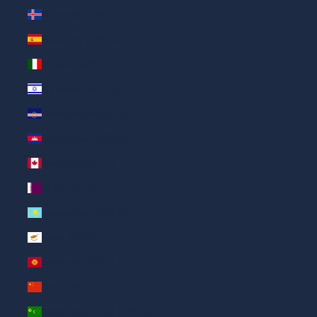
Исландия (AED د.إ)
Испания (AED د.إ)
Италия (AED د.إ)
Израиль (AED د.إ)
Кабо-Верде (AED د.إ)
Камбоджа (AED د.إ)
Канада (AED د.إ)
Катар (AED د.إ)
Казахстан (AED د.إ)
Кипр (AED د.إ)
Киргизия (AED د.إ)
Китай (AED د.إ)
Кокосовые о-ва (AED د.إ)