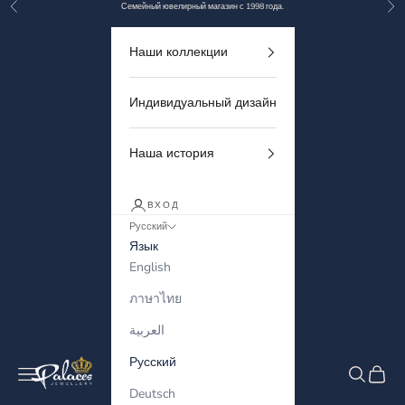
Назад
Дал
Перейти к контенту
Семейный ювелирный магазин с 1998 года.
Наши коллекции
Индивидуальный дизайн
Наша история
ВХОД
Русский
Язык
English
ภาษาไทย
العربية
Русский
Palaces Jewellery
Меню
Поиск
Корзи
Deutsch