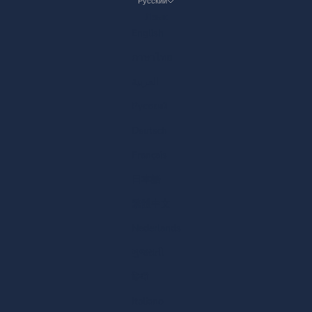
Русский
Язык
English
ภาษาไทย
العربية
Русский
Deutsch
Français
日本語
繁體中文
Nederlands
ગુજરાતી
हिन्दी
Italiano