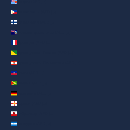
Фиджи (AED د.إ)
Филиппины (AED د.إ)
Финляндия (AED د.إ)
Фолклендские о-ва (AED د.إ)
Франция (AED د.إ)
Французская Гвиана (AED د.إ)
Французская Полинезия (AED د.إ)
Гаити (AED د.إ)
Гайана (AED د.إ)
Германия (AED د.إ)
Гернси (AED د.إ)
Гибралтар (AED د.إ)
Гондурас (AED د.إ)