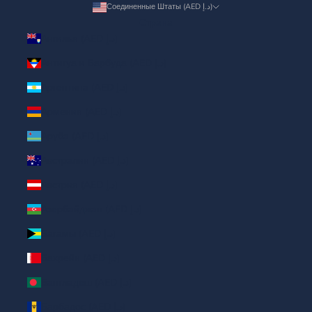
Соединенные Штаты (AED د.إ)
Страна
Ангилья (AED د.إ)
Антигуа и Барбуда (AED د.إ)
Аргентина (AED د.إ)
Армения (AED د.إ)
Аруба (AED د.إ)
Австралия (AED د.إ)
Австрия (AED د.إ)
Азербайджан (AED د.إ)
Багамы (AED د.إ)
Бахрейн (AED د.إ)
Бангладеш (AED د.إ)
Барбадос (AED د.إ)