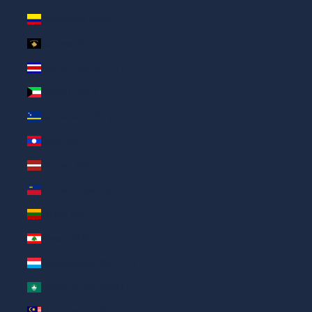
Колумбия (AED د.إ)
Косово (AED د.إ)
Коста-Рика (AED د.إ)
Кувейт (AED د.إ)
Кюрасао (AED د.إ)
Лаос (AED د.إ)
Латвия (AED د.إ)
Лихтенштейн (AED د.إ)
Литва (AED د.إ)
Ливан (AED د.إ)
Люксембург (AED د.إ)
Макао (САР) (AED د.إ)
Малайзия (AED د.إ)