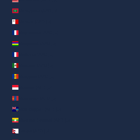
Мальдивы (AED د.إ)
Мальта (AED د.إ)
Мартиника (AED د.إ)
Маврикий (AED د.إ)
Майотта (AED د.إ)
Мексика (AED د.إ)
Молдова (AED د.إ)
Монако (AED د.إ)
Монголия (AED د.إ)
Монтсеррат (AED د.إ)
Мьянма (Бирма) (AED د.إ)
Непал (AED د.إ)