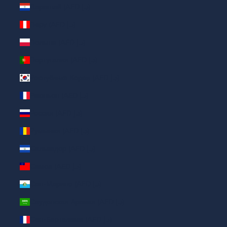
Парагвай (AED د.إ)
Перу (AED د.إ)
Польша (AED د.إ)
Португалия (AED د.إ)
Республика Корея (AED د.إ)
Реюньон (AED د.إ)
Россия (AED د.إ)
Румыния (AED د.إ)
Сальвадор (AED د.إ)
Самоа (AED د.إ)
Сан-Марино (AED د.إ)
Саудовская Аравия (AED د.إ)
Сен-Бартелеми (AED د.إ)