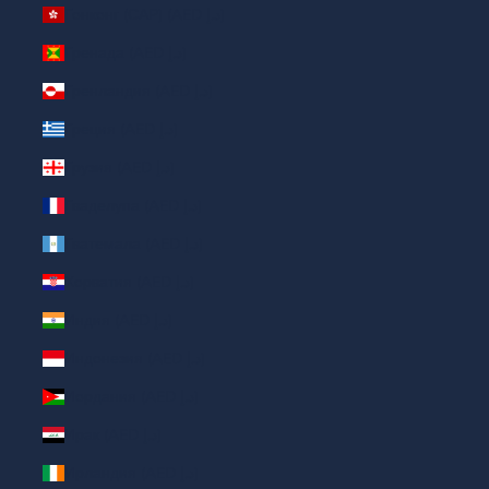
Гонконг (САР) (AED د.إ)
Гренада (AED د.إ)
Гренландия (AED د.إ)
Греция (AED د.إ)
Грузия (AED د.إ)
Гваделупа (AED د.إ)
Гватемала (AED د.إ)
Хорватия (AED د.إ)
Индия (AED د.إ)
Индонезия (AED د.إ)
Иордания (AED د.إ)
Ирак (AED د.إ)
Ирландия (AED د.إ)