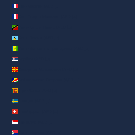
Сен-Мартен (AED د.إ)
Сен-Пьер и Микелон (AED د.إ)
Сент-Китс и Невис (AED د.إ)
Сент-Люсия (AED د.إ)
Сент-Винсент и Гренадины (AED د.إ)
Сербия (AED د.إ)
Северная Македония (AED د.إ)
Сейшельские Острова (AED د.إ)
Шри-Ланка (AED د.إ)
Швеция (AED د.إ)
Швейцария (AED د.إ)
Сингапур (AED د.إ)
Синт-Мартен (AED د.إ)