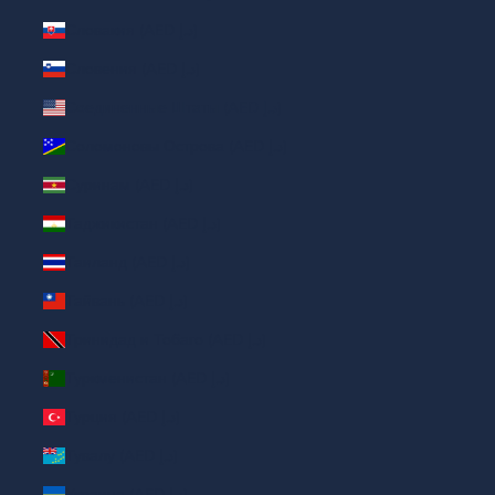
Словакия (AED د.إ)
Словения (AED د.إ)
Соединенные Штаты (AED د.إ)
Соломоновы Острова (AED د.إ)
Суринам (AED د.إ)
Таджикистан (AED د.إ)
Таиланд (AED د.إ)
Тайвань (AED د.إ)
Тринидад и Тобаго (AED د.إ)
Туркменистан (AED د.إ)
Турция (AED د.إ)
Тувалу (AED د.إ)
Украина (AED د.إ)