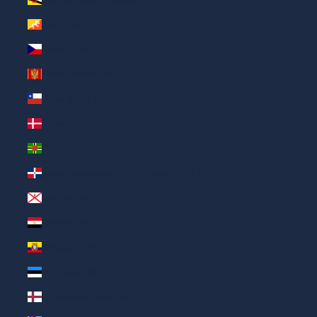
Бутан (AED د.إ)
Чехия (AED د.إ)
Черногория (AED د.إ)
Чили (AED د.إ)
Дания (AED د.إ)
Доминика (AED د.إ)
Доминиканская Республика (AED د.إ)
Джерси (AED د.إ)
Египет (AED د.إ)
Эквадор (AED د.إ)
Эстония (AED د.إ)
Фарерские о-ва (AED د.إ)