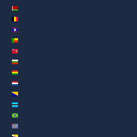
Беларусь (AED د.إ)
Бельгия (AED د.إ)
Белиз (AED د.إ)
Бенин (AED د.إ)
Бермудские о-ва (AED د.إ)
Болгария (AED د.إ)
Боливия (AED د.إ)
Бонэйр, Синт-Эстатиус и Саба (AED د.إ)
Босния и Герцеговина (AED د.إ)
Ботсвана (AED د.إ)
Бразилия (AED د.إ)
Британская территория в Индийском океане (AED د.إ)
Бруней-Даруссалам (AED د.إ)