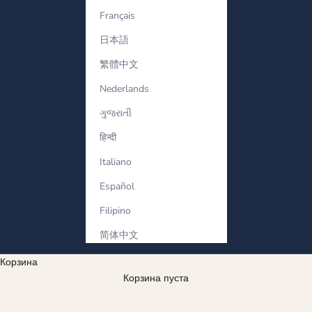
Français
日本語
繁體中文
Nederlands
ગુજરાતી
हिन्दी
Italiano
Español
Filipino
简体中文
Корзина
Корзина пуста