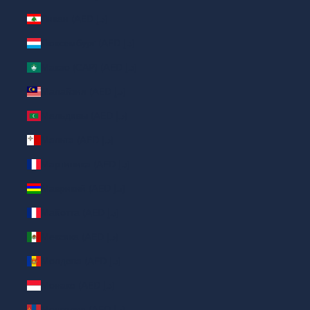
Ливан (AED د.إ)
Люксембург (AED د.إ)
Макао (САР) (AED د.إ)
Малайзия (AED د.إ)
Мальдивы (AED د.إ)
Мальта (AED د.إ)
Мартиника (AED د.إ)
Маврикий (AED د.إ)
Майотта (AED د.إ)
Мексика (AED د.إ)
Молдова (AED د.إ)
Монако (AED د.إ)
Монголия (AED د.إ)