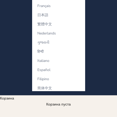
Français
日本語
繁體中文
Nederlands
ગુજરાતી
हिन्दी
Italiano
Español
Filipino
简体中文
Корзина
Серьга-гвоздик
Корзина пуста
Timeless diamond stud earrings with exceptional brilliance. A fine
jewellery essential for everyday elegance.