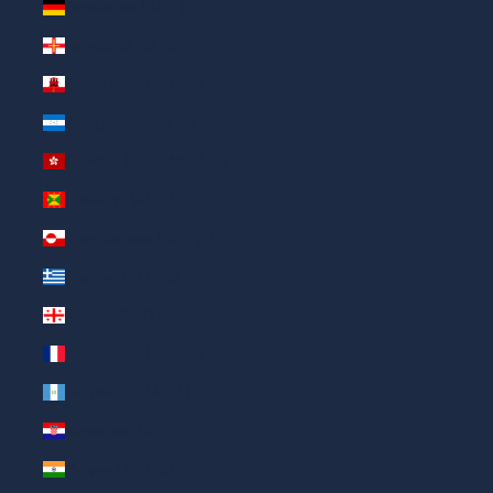
Германия (AED د.إ)
Гернси (AED د.إ)
Гибралтар (AED د.إ)
Гондурас (AED د.إ)
Гонконг (САР) (AED د.إ)
Гренада (AED د.إ)
Гренландия (AED د.إ)
Греция (AED د.إ)
Грузия (AED د.إ)
Гваделупа (AED د.إ)
Гватемала (AED د.إ)
Хорватия (AED د.إ)
Индия (AED د.إ)