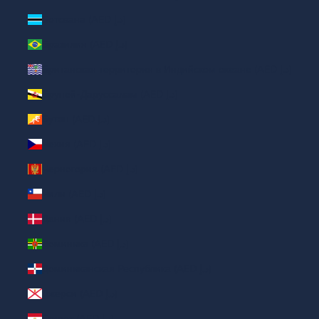
Ботсвана (AED د.إ)
Бразилия (AED د.إ)
Британская территория в Индийском океане (AED د.إ)
Бруней-Даруссалам (AED د.إ)
Бутан (AED د.إ)
Чехия (AED د.إ)
Черногория (AED د.إ)
Чили (AED د.إ)
Дания (AED د.إ)
Доминика (AED د.إ)
Доминиканская Республика (AED د.إ)
Джерси (AED د.إ)
Египет (AED د.إ)