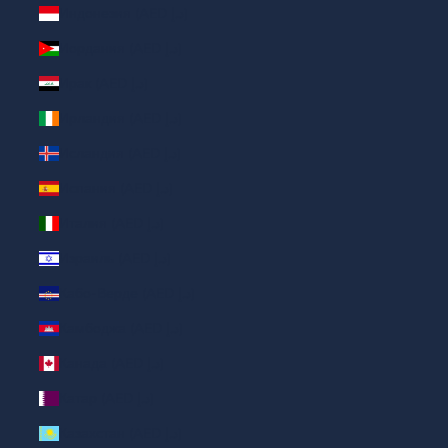
Индонезия (AED د.إ)
Иордания (AED د.إ)
Ирак (AED د.إ)
Ирландия (AED د.إ)
Исландия (AED د.إ)
Испания (AED د.إ)
Италия (AED د.إ)
Израиль (AED د.إ)
Кабо-Верде (AED د.إ)
Камбоджа (AED د.إ)
Канада (AED د.إ)
Катар (AED د.إ)
Казахстан (AED د.إ)