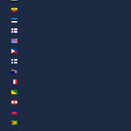
Эквадор (AED د.إ)
Эстония (AED د.إ)
Фарерские о-ва (AED د.إ)
Фиджи (AED د.إ)
Филиппины (AED د.إ)
Финляндия (AED د.إ)
Фолклендские о-ва (AED د.إ)
Франция (AED د.إ)
Французская Гвиана (AED د.إ)
Французская Полинезия (AED د.إ)
Гаити (AED د.إ)
Гайана (AED د.إ)