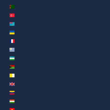
Туркменистан (AED د.إ)
Турция (AED د.إ)
Тувалу (AED د.إ)
Украина (AED د.إ)
Уоллис и Футуна (AED د.إ)
Уругвай (AED د.إ)
Узбекистан (AED د.إ)
Вануату (AED د.إ)
Ватикан (AED د.إ)
Великобритания (AED د.إ)
Венесуэла (AED د.إ)
Венгрия (AED د.إ)
Вьетнам (AED د.إ)