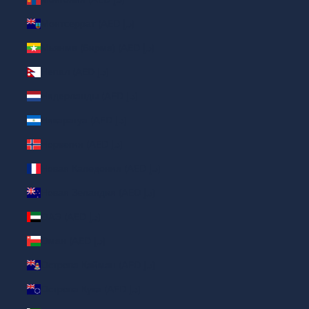
Монтсеррат (AED د.إ)
Мьянма (Бирма) (AED د.إ)
Непал (AED د.إ)
Нидерланды (AED د.إ)
Никарагуа (AED د.إ)
Норвегия (AED د.إ)
Новая Каледония (AED د.إ)
Новая Зеландия (AED د.إ)
ОАЭ (AED د.إ)
Оман (AED د.إ)
Острова Кайман (AED د.إ)
Острова Кука (AED د.إ)