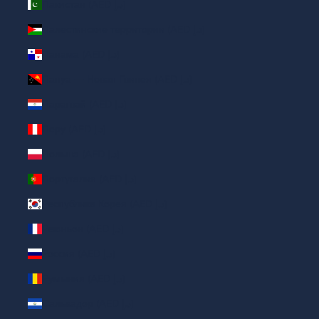
Пакистан (AED د.إ)
Палестинские территории (AED د.إ)
Панама (AED د.إ)
Папуа — Новая Гвинея (AED د.إ)
Парагвай (AED د.إ)
Перу (AED د.إ)
Польша (AED د.إ)
Португалия (AED د.إ)
Республика Корея (AED د.إ)
Реюньон (AED د.إ)
Россия (AED د.إ)
Румыния (AED د.إ)
Сальвадор (AED د.إ)