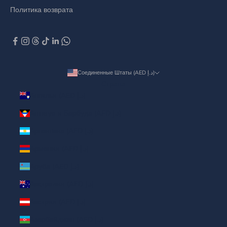
Политика возврата
Соединенные Штаты (AED د.إ)
Страна
Ангилья (AED د.إ)
Антигуа и Барбуда (AED د.إ)
Аргентина (AED د.إ)
Армения (AED د.إ)
Аруба (AED د.إ)
Австралия (AED د.إ)
Австрия (AED د.إ)
Азербайджан (AED د.إ)