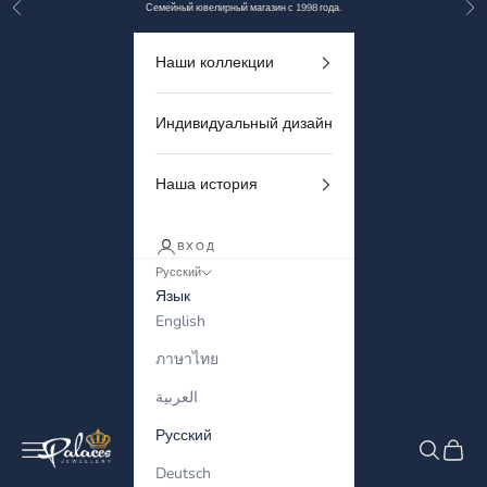
Назад
Дал
Перейти к контенту
Семейный ювелирный магазин с 1998 года.
Наши коллекции
Индивидуальный дизайн
Наша история
ВХОД
Русский
Язык
English
ภาษาไทย
العربية
Русский
Palaces Jewellery
Меню
Поиск
Корзи
Deutsch