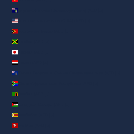
Виргинские о-ва (Великобритания) (AED د.إ)
Внешние малые о-ва (США) (AED د.إ)
Восточный Тимор (AED د.إ)
Ямайка (AED د.إ)
Япония (AED د.إ)
Йемен (AED د.إ)
Южная Георгия и Южные Сандвичевы о-ва (AED د.إ)
Южно-Африканская Республика (AED د.إ)
Замбия (AED د.إ)
Западная Сахара (AED د.إ)
Зимбабве (AED د.إ)
о-в Мэн (AED د.إ)