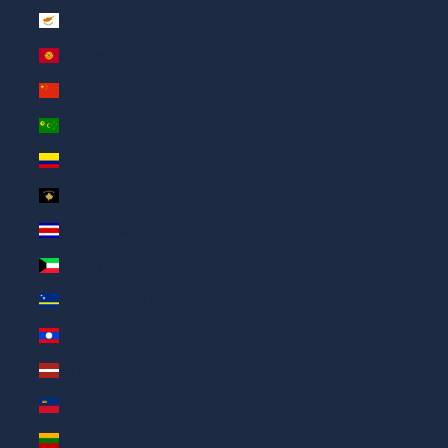
Кипр (AED د.إ)
Киргизия (AED د.إ)
Китай (AED د.إ)
Кокосовые о-ва (AED د.إ)
Колумбия (AED د.إ)
Косово (AED د.إ)
Коста-Рика (AED د.إ)
Кувейт (AED د.إ)
Кюрасао (AED د.إ)
Лаос (AED د.إ)
Латвия (AED د.إ)
Лихтенштейн (AED د.إ)
Литва (AED د.إ)