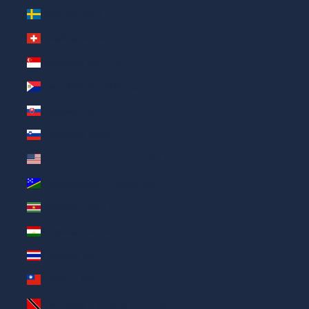
Швеция (AED د.إ)
Швейцария (AED د.إ)
Сингапур (AED د.إ)
Синт-Мартен (AED د.إ)
Словакия (AED د.إ)
Словения (AED د.إ)
Соединенные Штаты (AED د.إ)
Соломоновы Острова (AED د.إ)
Суринам (AED د.إ)
Таджикистан (AED د.إ)
Таиланд (AED د.إ)
Тайвань (AED د.إ)
Тринидад и Тобаго (AED د.إ)