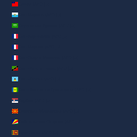
Самоа (AED د.إ)
Сан-Марино (AED د.إ)
Саудовская Аравия (AED د.إ)
Сен-Бартелеми (AED د.إ)
Сен-Мартен (AED د.إ)
Сен-Пьер и Микелон (AED د.إ)
Сент-Китс и Невис (AED د.إ)
Сент-Люсия (AED د.إ)
Сент-Винсент и Гренадины (AED د.إ)
Сербия (AED د.إ)
Северная Македония (AED د.إ)
Сейшельские Острова (AED د.إ)
Шри-Ланка (AED د.إ)