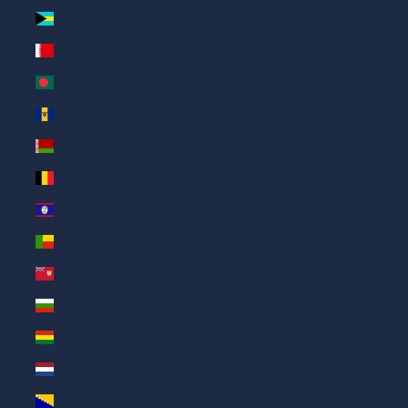
Багамы (AED د.إ)
Бахрейн (AED د.إ)
Бангладеш (AED د.إ)
Барбадос (AED د.إ)
Беларусь (AED د.إ)
Бельгия (AED د.إ)
Белиз (AED د.إ)
Бенин (AED د.إ)
Бермудские о-ва (AED د.إ)
Болгария (AED د.إ)
Боливия (AED د.إ)
Бонэйр, Синт-Эстатиус и Саба (AED د.إ)
Босния и Герцеговина (AED د.إ)